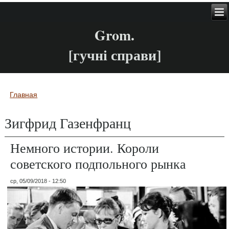
Grom.
[гучні справи]
Главная
Вы здесь
Зигфрид Газенфранц
Немного истории. Короли
советского подпольного рынка
ср, 05/09/2018 - 12:50