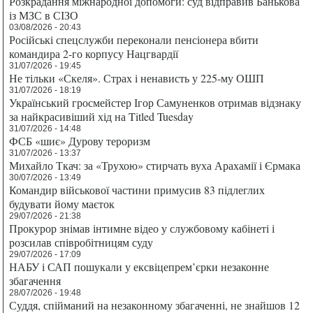
Розкрадання міжнародної допомоги: суд відправив Банькова
із МЗС в СІЗО
03/08/2026 - 20:43
Російські спецслужби переконали пенсіонера вбити
командира 2-го корпусу Нацгвардії
31/07/2026 - 19:45
Не тільки «Скеля». Страх і ненависть у 225-му ОШП
31/07/2026 - 18:19
Український гросмейстер Ігор Самуненков отримав відзнаку
за найкрасивіший хід на Titled Tuesday
31/07/2026 - 14:48
ФСБ «шиє» Дурову тероризм
31/07/2026 - 13:37
Михайло Ткач: за «Трухою» стирчать вуха Арахамії і Єрмака
30/07/2026 - 13:49
Командир військової частини примусив 83 підлеглих
будувати йому маєток
29/07/2026 - 21:38
Прокурор знімав інтимне відео у службовому кабінеті і
розсилав співробітницям суду
29/07/2026 - 17:09
НАБУ і САП пошукали у ексвіцепрем’єрки незаконне
збагачення
28/07/2026 - 19:48
Суддя, спійманий на незаконному збагаченні, не знайшов 12