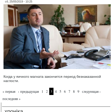
сб, 25/05/2019 - 10:25
Когда у яичного магната закончится период безнаказанной
наглости.
Страницы
« первая
‹ предыдущая
1
2
3
4
5
6
7
8
9
следующая ›
последняя »
хроніка