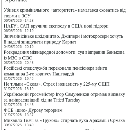
Убивця кримінального «авторитета» намагався сховатись від
тюрми в ЗСУ
06/08/2026 - 14:28
НАБУ і САП вручили експослу в США нові підозри
06/08/2026 - 12:19
Звичайнісіньке шкідництво. Джипери і мотокросери хочуть
й надалі знищувати природу Карпат
04/08/2026 - 20:19
Розкрадання міжнародної допомоги: суд відправив Банькова
із МЗС в СІЗО
03/08/2026 - 20:43
Російські спецслужби переконали пенсіонера вбити
командира 2-го корпусу Нацгвардії
31/07/2026 - 19:45
Не тільки «Скеля». Страх і ненависть у 225-му ОШП
31/07/2026 - 18:19
Український гросмейстер Ігор Самуненков отримав відзнаку
за найкрасивіший хід на Titled Tuesday
31/07/2026 - 14:48
ФСБ «шиє» Дурову тероризм
31/07/2026 - 13:37
Михайло Ткач: за «Трухою» стирчать вуха Арахамії і Єрмака
30/07/2026 - 13:49