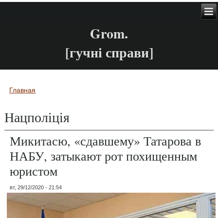
Grom.
[гучні справи]
Главная
Вы здесь
Нацполіція
Микитасю, «сдавшему» Татарова в
НАБУ, затыкают рот похищенным
юристом
вт, 29/12/2020 - 21:54