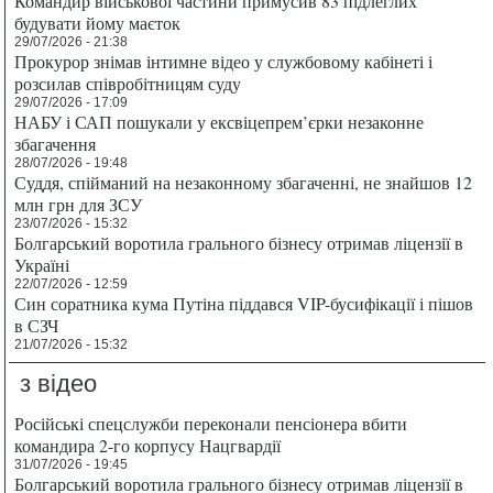
Командир військової частини примусив 83 підлеглих
будувати йому маєток
29/07/2026 - 21:38
Прокурор знімав інтимне відео у службовому кабінеті і
розсилав співробітницям суду
29/07/2026 - 17:09
НАБУ і САП пошукали у ексвіцепрем’єрки незаконне
збагачення
28/07/2026 - 19:48
Суддя, спійманий на незаконному збагаченні, не знайшов 12
млн грн для ЗСУ
23/07/2026 - 15:32
Болгарський воротила грального бізнесу отримав ліцензії в
Україні
22/07/2026 - 12:59
Син соратника кума Путіна піддався VIP-бусифікації і пішов
в СЗЧ
21/07/2026 - 15:32
з відео
Російські спецслужби переконали пенсіонера вбити
командира 2-го корпусу Нацгвардії
31/07/2026 - 19:45
Болгарський воротила грального бізнесу отримав ліцензії в