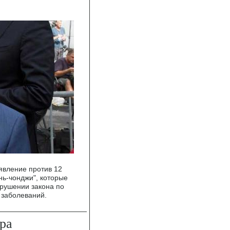
явление против 12
нь-чонджи", которые
арушении закона по
 заболеваний.
ра