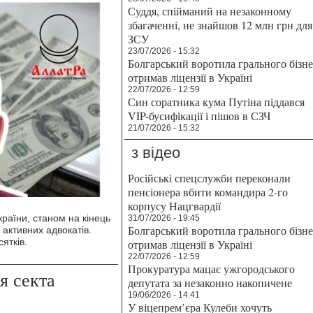
Суддя, спійманий на незаконному
збагаченні, не знайшов 12 млн грн для
ЗСУ
23/07/2026 - 15:32
Болгарський воротила грального бізн
отримав ліцензії в Україні
22/07/2026 - 12:59
Син соратника кума Путіна піддався
VIP-бусифікації і пішов в СЗЧ
21/07/2026 - 15:32
з відео
Російські спецслужби переконали
пенсіонера вбити командира 2-го
корпусу Нацгвардії
країни, станом на кінець
31/07/2026 - 19:45
Болгарський воротила грального бізн
 активних адвокатів.
ятків.
отримав ліцензії в Україні
22/07/2026 - 12:59
Прокуратура мацає ужгородського
я секта
депутата за незаконно накопичене
19/06/2026 - 14:41
У віцепрем’єра Кулеби хочуть