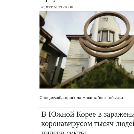
пт, 03/11/2023 - 08:16
Спецслужба провела масштабные обыски.
В Южной Корее в заражен
коронавирусом тысяч люде
лидера секты