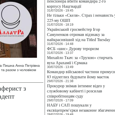
пенсіонера вбити командира 2-го
корпусу Нацгвардії
31/07/2026 - 19:45
Не тільки «Скеля». Страх і ненависть 
225-му ОШП
31/07/2026 - 18:19
Український гросмейстер Ігор
Самуненков отримав відзнаку за
найкрасивіший хід на Titled Tuesday
31/07/2026 - 14:48
ФСБ «шиє» Дурову тероризм
31/07/2026 - 13:37
Михайло Ткач: за «Трухою» стирчать
вуха Арахамії і Єрмака
ра Пишна Анна Петрівна
30/07/2026 - 13:49
та разом з чоловіком
Командир військової частини примус
83 підлеглих будувати йому маєток
29/07/2026 - 21:38
Прокурор знімав інтимне відео у
аферист з
службовому кабінеті і розсилав
адепт
співробітницям суду
29/07/2026 - 17:09
НАБУ і САП пошукали у
ексвіцепрем’єрки незаконне збагаченн
28/07/2026 - 19:48