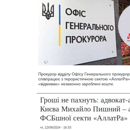
Прокурор відділу Офісу Генерального прокуро
співпрацює з терористичною сектою «АллатРа» 
«відмиває» незаконно зароблені кошти.
Гроші не пахнуть: адвокат-
Києва Михайло Пишний – 
ФСБшної секти «АллатРа»
чт, 12/09/2024 - 16:33