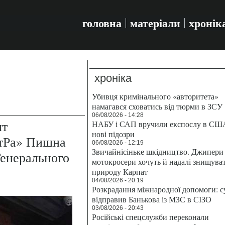
головна
матеріали
хронік
хроніка
Убивця кримінального «авторитета»
намагався сховатись від тюрми в ЗСУ
06/08/2026 - 14:28
пт
НАБУ і САП вручили експослу в СШ
нові підозри
атРа» Пишна
06/08/2026 - 12:19
Звичайнісіньке шкідництво. Джипери 
Генерального
мотокросери хочуть й надалі знищува
природу Карпат
04/08/2026 - 20:19
Розкрадання міжнародної допомоги: с
відправив Банькова із МЗС в СІЗО
03/08/2026 - 20:43
Російські спецслужби переконали