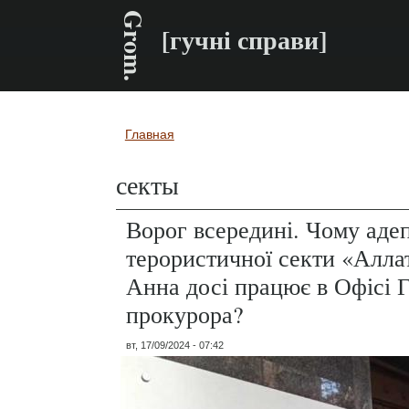
Grom.
[гучні справи]
Главная
Вы здесь
секты
Ворог всередині. Чому аде
терористичної секти «Алл
Анна досі працює в Офісі 
прокурора?
вт, 17/09/2024 - 07:42