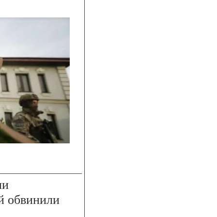
ии
й обвинили