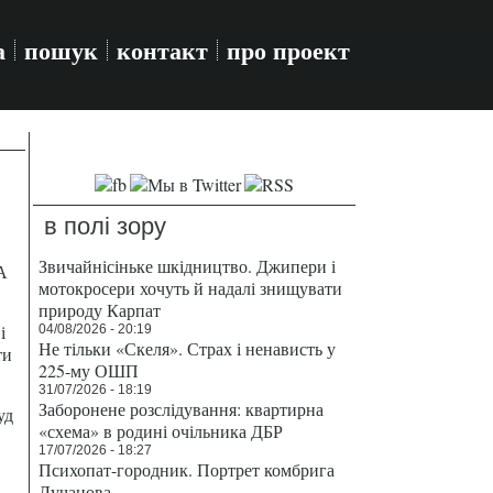
а
пошук
контакт
про проект
в полі зору
Звичайнісіньке шкідництво. Джипери і
А
мотокросери хочуть й надалі знищувати
природу Карпат
і
04/08/2026 - 20:19
Не тільки «Скеля». Страх і ненависть у
ти
225-му ОШП
31/07/2026 - 18:19
Заборонене розслідування: квартирна
уд
«схема» в родині очільника ДБР
17/07/2026 - 18:27
Психопат-городник. Портрет комбрига
Лучанова