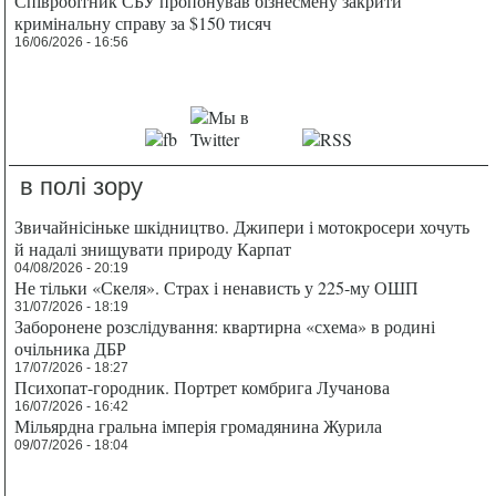
Співробітник СБУ пропонував бізнесмену закрити
кримінальну справу за $150 тисяч
16/06/2026 - 16:56
в полі зору
Звичайнісіньке шкідництво. Джипери і мотокросери хочуть
й надалі знищувати природу Карпат
04/08/2026 - 20:19
Не тільки «Скеля». Страх і ненависть у 225-му ОШП
31/07/2026 - 18:19
Заборонене розслідування: квартирна «схема» в родині
очільника ДБР
17/07/2026 - 18:27
Психопат-городник. Портрет комбрига Лучанова
16/07/2026 - 16:42
Мільярдна гральна імперія громадянина Журила
09/07/2026 - 18:04