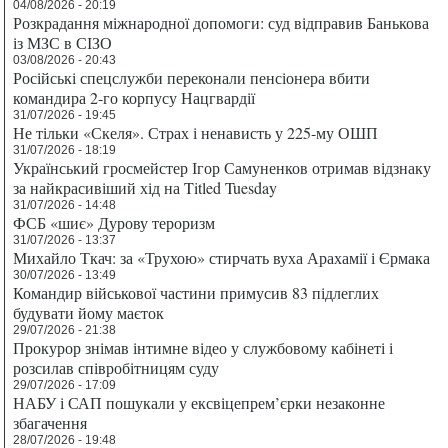
04/08/2026 - 20:19
Розкрадання міжнародної допомоги: суд відправив Банькова
із МЗС в СІЗО
03/08/2026 - 20:43
Російські спецслужби переконали пенсіонера вбити
командира 2-го корпусу Нацгвардії
31/07/2026 - 19:45
Не тільки «Скеля». Страх і ненависть у 225-му ОШП
31/07/2026 - 18:19
Український гросмейстер Ігор Самуненков отримав відзнаку
за найкрасивіший хід на Titled Tuesday
31/07/2026 - 14:48
ФСБ «шиє» Дурову тероризм
31/07/2026 - 13:37
Михайло Ткач: за «Трухою» стирчать вуха Арахамії і Єрмака
30/07/2026 - 13:49
Командир військової частини примусив 83 підлеглих
будувати йому маєток
29/07/2026 - 21:38
Прокурор знімав інтимне відео у службовому кабінеті і
розсилав співробітницям суду
29/07/2026 - 17:09
НАБУ і САП пошукали у ексвіцепрем’єрки незаконне
збагачення
28/07/2026 - 19:48