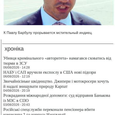
К Павлу Барбулу прорывается мстительный индиец.
хроніка
Убивця кримінального «авторитета» намагався сховатись від
тюрми в ЗСУ
06/08/2026 - 14:28
НАБУ і САП вручили експослу в США нові підозри
06/08/2026 - 12:19
Звичайнісіньке шкідництво. Джипери і мотокросери хочуть
й надалі знищувати природу Карпат
04/08/2026 - 20:19
Розкрадання міжнародної допомоги: суд відправив Банькова
із МЗС в СІЗО
03/08/2026 - 20:43
Російські спецслужби переконали пенсіонера вбити
командира 2-го корпусу Нацгвардії