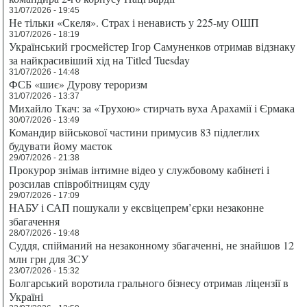
31/07/2026 - 19:45
Не тільки «Скеля». Страх і ненависть у 225-му ОШП
31/07/2026 - 18:19
Український гросмейстер Ігор Самуненков отримав відзнаку
за найкрасивіший хід на Titled Tuesday
31/07/2026 - 14:48
ФСБ «шиє» Дурову тероризм
31/07/2026 - 13:37
Михайло Ткач: за «Трухою» стирчать вуха Арахамії і Єрмака
30/07/2026 - 13:49
Командир військової частини примусив 83 підлеглих
будувати йому маєток
29/07/2026 - 21:38
Прокурор знімав інтимне відео у службовому кабінеті і
розсилав співробітницям суду
29/07/2026 - 17:09
НАБУ і САП пошукали у ексвіцепрем’єрки незаконне
збагачення
28/07/2026 - 19:48
Суддя, спійманий на незаконному збагаченні, не знайшов 12
млн грн для ЗСУ
23/07/2026 - 15:32
Болгарський воротила грального бізнесу отримав ліцензії в
Україні