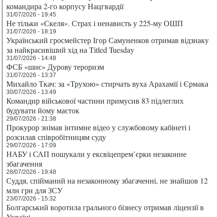
командира 2-го корпусу Нацгвардії
31/07/2026 - 19:45
Не тільки «Скеля». Страх і ненависть у 225-му ОШП
31/07/2026 - 18:19
Український гросмейстер Ігор Самуненков отримав відзнаку
за найкрасивіший хід на Titled Tuesday
31/07/2026 - 14:48
ФСБ «шиє» Дурову тероризм
31/07/2026 - 13:37
Михайло Ткач: за «Трухою» стирчать вуха Арахамії і Єрмака
30/07/2026 - 13:49
Командир військової частини примусив 83 підлеглих
будувати йому маєток
29/07/2026 - 21:38
Прокурор знімав інтимне відео у службовому кабінеті і
розсилав співробітницям суду
29/07/2026 - 17:09
НАБУ і САП пошукали у ексвіцепрем’єрки незаконне
збагачення
28/07/2026 - 19:48
Суддя, спійманий на незаконному збагаченні, не знайшов 12
млн грн для ЗСУ
23/07/2026 - 15:32
Болгарський воротила грального бізнесу отримав ліцензії в
Україні