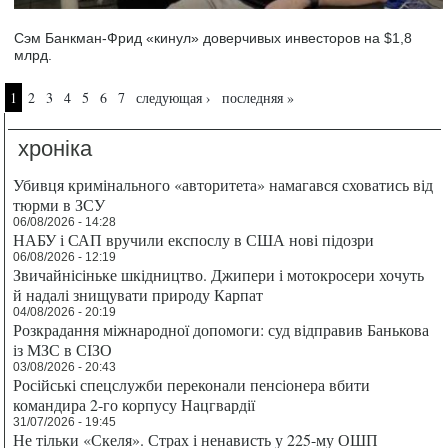
Сэм Банкман-Фрид «кинул» доверчивых инвесторов на $1,8
млрд.
Страницы
1
2
3
4
5
6
7
следующая ›
последняя »
хроніка
Убивця кримінального «авторитета» намагався сховатись від
тюрми в ЗСУ
06/08/2026 - 14:28
НАБУ і САП вручили експослу в США нові підозри
06/08/2026 - 12:19
Звичайнісіньке шкідництво. Джипери і мотокросери хочуть
й надалі знищувати природу Карпат
04/08/2026 - 20:19
Розкрадання міжнародної допомоги: суд відправив Банькова
із МЗС в СІЗО
03/08/2026 - 20:43
Російські спецслужби переконали пенсіонера вбити
командира 2-го корпусу Нацгвардії
31/07/2026 - 19:45
Не тільки «Скеля». Страх і ненависть у 225-му ОШП