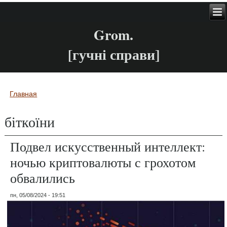
Grom.
[гучні справи]
Главная
Вы здесь
біткоїни
Подвел искусственный интеллект:
ночью криптовалюты с грохотом
обвалились
пн, 05/08/2024 - 19:51