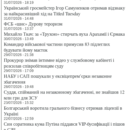
31/07/2026 - 18:19
Український гросмейстер Ігор Самуненков отримав відзнаку
за найкрасивіший хід на Titled Tuesday
31/07/2026 - 14:48
ФСБ «шиє» Дурову тероризм
31/07/2026 - 13:37
Михайло Ткач: за «Трухою» стирчать вуха Арахамії і Єрмака
30/07/2026 - 13:49
Командир військової частини примусив 83 підлеглих
будувати йому маєток
29/07/2026 - 21:38
Прокурор знімав інтимне відео у службовому кабінеті і
розсилав співробітницям суду
29/07/2026 - 17:09
НАБУ і САП пошукали у ексвіцепрем’єрки незаконне
збагачення
28/07/2026 - 19:48
Суддя, спійманий на незаконному збагаченні, не знайшов 12
млн грн для ЗСУ
23/07/2026 - 15:32
Болгарський воротила грального бізнесу отримав ліцензії в
Україні
22/07/2026 - 12:59
Син соратника кума Путіна піддався VIP-бусифікації і пішов
в СЗЧ