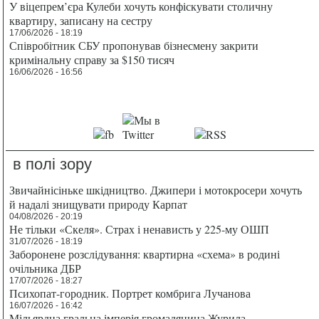
У віцепрем’єра Кулеби хочуть конфіскувати столичну
квартиру, записану на сестру
17/06/2026 - 18:19
Співробітник СБУ пропонував бізнесмену закрити
кримінальну справу за $150 тисяч
16/06/2026 - 16:56
в полі зору
Звичайнісіньке шкідництво. Джипери і мотокросери хочуть
й надалі знищувати природу Карпат
04/08/2026 - 20:19
Не тільки «Скеля». Страх і ненависть у 225-му ОШП
31/07/2026 - 18:19
Заборонене розслідування: квартирна «схема» в родині
очільника ДБР
17/07/2026 - 18:27
Психопат-городник. Портрет комбрига Лучанова
16/07/2026 - 16:42
Мільярдна гральна імперія громадянина Журила