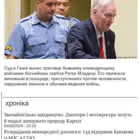
Суд в Гааге вынес приговор бывшему командующему
войсками боснийских сербов Ратко Младичу. Его признали
виновным в геноциде, преступлениях против человечности,
нарушении законов и обычаев ведения войны.
хроніка
Звичайнісіньке шкідництво. Джипери і мотокросери хочуть
й надалі знищувати природу Карпат
04/08/2026 - 20:19
Розкрадання міжнародної допомоги: суд відправив Банькова
із МЗС в СІЗО