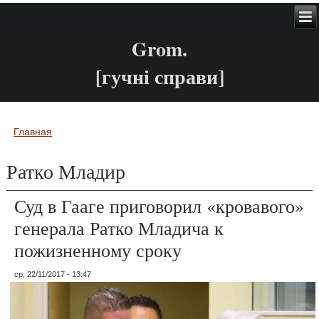
Grom.
[гучні справи]
Главная
Вы здесь
Ратко Младир
Суд в Гааге приговорил «кровавого»
генерала Ратко Младича к
пожизненному сроку
ср, 22/11/2017 - 13:47