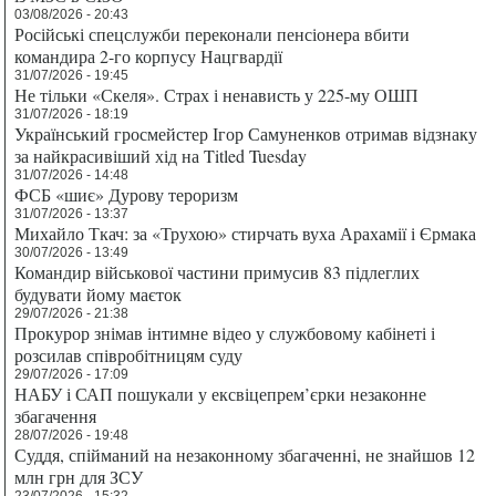
03/08/2026 - 20:43
Російські спецслужби переконали пенсіонера вбити
командира 2-го корпусу Нацгвардії
31/07/2026 - 19:45
Не тільки «Скеля». Страх і ненависть у 225-му ОШП
31/07/2026 - 18:19
Український гросмейстер Ігор Самуненков отримав відзнаку
за найкрасивіший хід на Titled Tuesday
31/07/2026 - 14:48
ФСБ «шиє» Дурову тероризм
31/07/2026 - 13:37
Михайло Ткач: за «Трухою» стирчать вуха Арахамії і Єрмака
30/07/2026 - 13:49
Командир військової частини примусив 83 підлеглих
будувати йому маєток
29/07/2026 - 21:38
Прокурор знімав інтимне відео у службовому кабінеті і
розсилав співробітницям суду
29/07/2026 - 17:09
НАБУ і САП пошукали у ексвіцепрем’єрки незаконне
збагачення
28/07/2026 - 19:48
Суддя, спійманий на незаконному збагаченні, не знайшов 12
млн грн для ЗСУ
23/07/2026 - 15:32