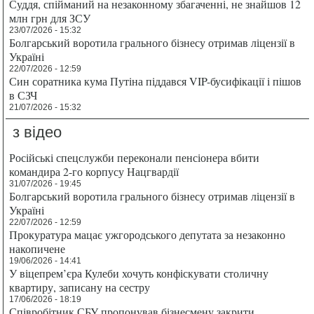
Суддя, спійманий на незаконному збагаченні, не знайшов 12
млн грн для ЗСУ
23/07/2026 - 15:32
Болгарський воротила грального бізнесу отримав ліцензії в
Україні
22/07/2026 - 12:59
Син соратника кума Путіна піддався VIP-бусифікації і пішов
в СЗЧ
21/07/2026 - 15:32
з відео
Російські спецслужби переконали пенсіонера вбити
командира 2-го корпусу Нацгвардії
31/07/2026 - 19:45
Болгарський воротила грального бізнесу отримав ліцензії в
Україні
22/07/2026 - 12:59
Прокуратура мацає ужгородського депутата за незаконно
накопичене
19/06/2026 - 14:41
У віцепрем’єра Кулеби хочуть конфіскувати столичну
квартиру, записану на сестру
17/06/2026 - 18:19
Співробітник СБУ пропонував бізнесмену закрити