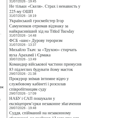
31/07/2026 - 19:45
Не тільки «Скеля». Страх і ненависть у
225-му ОШП
31/07/2026 - 18:19
Український гросмейстер Ігор
Самуненков отримав відзнаку за
найкрасивіший хід на Titled Tuesday
.
31/07/2026 - 14:48
ФСБ «шиє» Дурову тероризм
31/07/2026 - 13:37
Михайло Ткач: за «Трухою» стирчать
вуха Арахамії і Єрмака
30/07/2026 - 13:49
Командир військової частини примусив
83 підлеглих будувати йому маєток
29/07/2026 - 21:38
Прокурор знімав інтимне відео у
службовому кабінеті і розсилав
вж
співробітницям суду
29/07/2026 - 17:09
НАБУ і САП пошукали у
я
ексвіцепрем’єрки незаконне збагачення
28/07/2026 - 19:48
Суддя, спійманий на незаконному
збагаченні, не знайшов 12 млн грн для