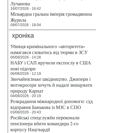
Лучанова
16/07/2026 - 16:42
Мільярдна гральна імперія громадянина
Журила
09/07/2026 - 18:04
хроніка
Убивця кримінального «авторитета»
намагався сховатись від тюрми в ЗСУ
06/08/2026 - 14:28
НАБУ і САП вручили експослу в США
нові підозри
06/08/2026 - 12:19
Звичайнісіньке шкідництво. Джипери і
мотокросери хочуть й надалі знищувати
природу Карпат
04/08/2026 - 20:19
Розкрадання міжнародної допомоги: суд
відправив Банькова із МЗС в СІЗО
03/08/2026 - 20:43
Російські спецслужби переконали
пенсіонера вбити командира 2-го
корпусу Нацгвардії