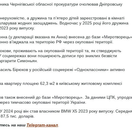
ника Чернігівської обласної прокуратури очолював Дніпровську
нерухомістю, а дружина та п’ятеро дітей зареєстровані в кімнаті
екларував жодних заощаджень. Водночас у 2025 році його дружина
023 року випуску.
на (у декларації вказана як Анна) внесена до бази «Миротворець»
конно в’їжджала на територію РФ через окуповані території.
юкови, проживають на окупованій території та, як стверджують
. У соцмережах вони поширюють дописи про зниклих безвісти
аргарити Симоньян.
 Василь Бірюков у російській соцмережі «Одноклассники» активно
а квартиру площею 62,3 м2 в київському житловому комплексі
ков також внесений до бази «Миротворець». За даними ЦПК, упродо
 через тимчасово окуповані території України.
. У 2024 році він став власником BMW X5 2023 року випуску. Середн
87,5 тис. доларів.
тесь на наш
Telegram-канал
.