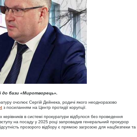
ні до бази «Миротворець».
уратуру очолює Сергій Дейнека, родичі якого неодноразово
et
з посиланням на Центр протидії корупції.
 керівників в системі прокуратури відбулося без проведення
я вступу на посаду у 2025 році запровадив генеральний прокурор
відсутність прозорого відбору є прямою загрозою для нацбезпеки та