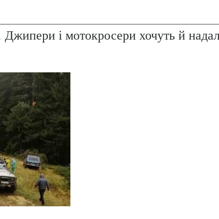
. Джипери і мотокросери хочуть й надал