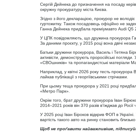
Сергій Дейнека до призначення на посаду керів
окружну прокуратуру міста Києва.
Згідно з його декларацією, прокурор не володіє 
гуртожитку. Також посадовець офіційно не зад
Ганна Дейнека придбала преміумавто Audi Q5 2
У ЦПК повідомляють, що дружина прокурора Ган
За даними проєкту, у 2015 році вона двічі неза
Батьки дружини прокурора, Василь і Тетяна Бір
активісти, демонструють проросійські погляди
«СВОшників» та пропагандистські матеріали М
Наприклад, у квітні 2026 року тесть прокурора
лайкав публікації з георгіївськими стрічками.
При цьому теща прокурора у 2021 році придбал
«Метро Парк».
Окрім того, брат дружини прокурора Іван Бірю
2014–2021 років він 370 разів в’їжджав до Росії
У 2025 році Іван Біроков відкрив ФОП в Україні
вартість такого авто на ринку становить близько 
Щоб не проґавити найважливіше, підписуй