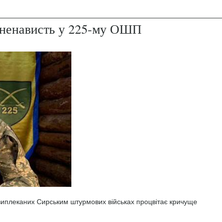
і ненависть у 225-му ОШП
 виплеканих Сирським штурмових військах процвітає кричуще