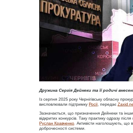
Дружина Сергія Дейнеки та її родичі внесе
Із серпня 2025 року Чернігівську обласну прок
висловлювали підтримку
Росії
, передає
Zaxid.n
Зазначається, що призначення Дейнеки та інших
відкритих конкурсів. Таку практику одразу післ
Руслан Кравченко
. Активісти наголошують, що 
доброчесності системи.