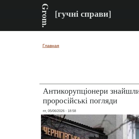
Grom.
[гучні справи]
Главная
Вы здесь
Антикорупціонери знайшли
проросійські погляди
пт, 05/06/2026 - 18:58