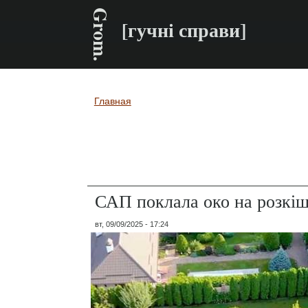
Grom.
[гучні справи]
Главная
Вы здесь
САП поклала око на розкіш
вт, 09/09/2025 - 17:24