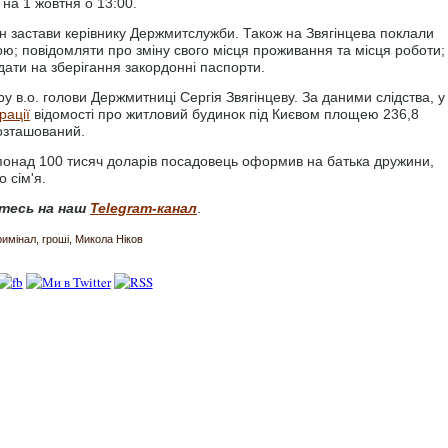
на 1 жовтня о 13:00.
н застави керівнику Держмитслужби. Також на Звягінцева поклали
ою; повідомляти про зміну свого місця проживання та місця роботи;
здати на зберігання закордонні паспорти.
 в.о. голови Держмитниці Сергія Звягінцеву. За даними слідства, у
рації
відомості про житловий будинок під Києвом площею 236,8
розташований.
 понад 100 тисяч доларів посадовець оформив на батька дружини,
 сім'я.
тесь на наш
Telegram-канал
.
римінал
гроші
Микола Ніков