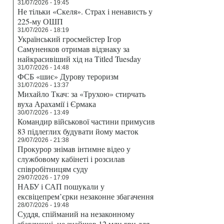
31/07/2026 - 19:45
Не тільки «Скеля». Страх і ненависть у
225-му ОШП
31/07/2026 - 18:19
Український гросмейстер Ігор
Самуненков отримав відзнаку за
найкрасивіший хід на Titled Tuesday
31/07/2026 - 14:48
ФСБ «шиє» Дурову тероризм
31/07/2026 - 13:37
Михайло Ткач: за «Трухою» стирчать
вуха Арахамії і Єрмака
30/07/2026 - 13:49
Командир військової частини примусив
83 підлеглих будувати йому маєток
29/07/2026 - 21:38
Прокурор знімав інтимне відео у
службовому кабінеті і розсилав
співробітницям суду
29/07/2026 - 17:09
НАБУ і САП пошукали у
ексвіцепрем’єрки незаконне збагачення
28/07/2026 - 19:48
Суддя, спійманий на незаконному
збагаченні, не знайшов 12 млн грн для