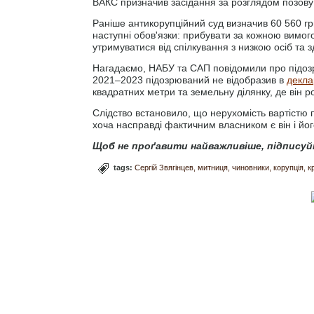
ВАКС призначив засідання за розглядом позову 
Раніше антикорупційний суд визначив 60 560 гр
наступні обов'язки: прибувати за кожною вимог
утримуватися від спілкування з низкою осіб та 
Нагадаємо, НАБУ та САП повідомили про підозру
2021–2023 підозрюваний не відобразив в
декла
квадратних метри та земельну ділянку, де він 
Слідство встановило, що нерухомість вартістю
хоча насправді фактичним власником є він і його
Щоб не проґавити найважливіше, підписуй
tags:
Сергій Звягінцев
митниця
чиновники
корупція
к