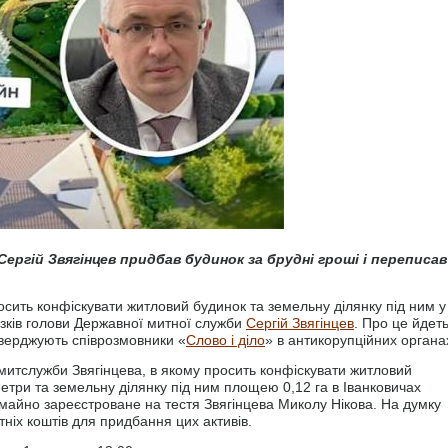
ергій Звягінцев придбав будинок за брудні гроші і переписав
сить конфіскувати житловий будинок та земельну ділянку під ним у
язків голови Державної митної служби
Сергій Звягінцев
. Про це йдет
тверджують співрозмовники «
Слово і діло
» в антикорупційних органа
митслужби Звягінцева, в якому просить конфіскувати житловий
три та земельну ділянку під ним площею 0,12 га в Іванковичах
е майно зареєстроване на тестя Звягінцева Миколу Нікова. На думку
тніх коштів для придбання цих активів.