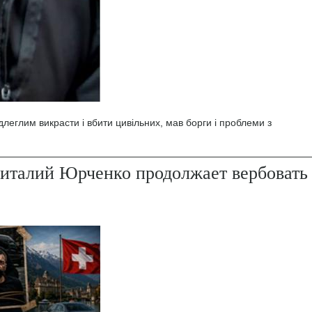
леглим викрасти і вбити цивільних, мав борги і проблеми з
италий Юрченко продолжает вербовать