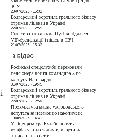
ЗСУ
23/07/2026 - 15:32
Болгарський воротила грального бізнесу
отримав ліцензії в Україні
22/07/2026 - 12:59
Син соратника кума Путіна піддався
VIP-бусифікації і пішов в СЗЧ
21/07/2026 - 15:32
з відео
Російські спецслужби переконали
пенсіонера вбити командира 2-го
корпусу Нацгвардії
31/07/2026 - 19:45
Болгарський воротила грального бізнесу
і
отримав ліцензії в Україні
22/07/2026 - 12:59
Прокуратура мацає ужгородського
депутата за незаконно накопичене
19/06/2026 - 14:41
У віцепрем’єра Кулеби хочуть
конфіскувати столичну квартиру,
записану на сестру