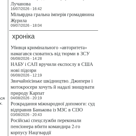
Лучанова
16/07/2026 - 16:42
Мільярдна гральна імперія громадянина
Журила
09/07/2026 - 18:04
хроніка
Убивця кримінального «авторитета»
намагався сховатись від тюрми в ЗСУ
06/08/2026 - 14:28
НАБУ і САП вручили експослу в США
нові підозри
06/08/2026 - 12:19
Звичайнісіньке шкідництво. Джипери і
мотокросери хочуть й надалі знищувати
природу Карпат
ься
04/08/2026 - 20:19
Розкрадання міжнародної допомоги: суд
х.
відправив Банькова із МЗС в СІЗО
03/08/2026 - 20:43
Російські спецслужби переконали
пенсіонера вбити командира 2-го
корпусу Нацгвардії