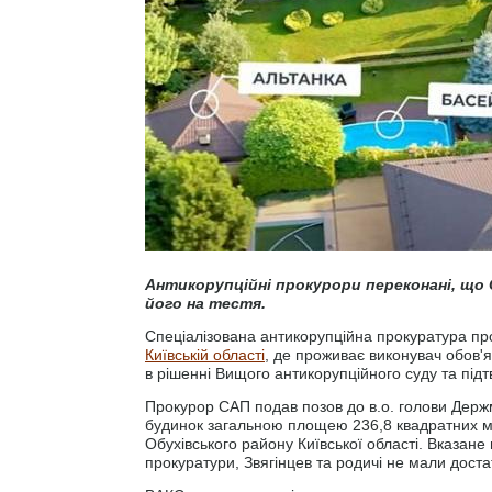
Антикорупційні прокурори переконані, що С
його на тестя.
Спеціалізована антикорупційна прокуратура про
Київській області
, де проживає виконувач обов'
в рішенні Вищого антикорупційного суду та під
Прокурор САП подав позов до в.о. голови Держ
будинок загальною площею 236,8 квадратних ме
Обухівського району Київської області. Вказан
прокуратури, Звягінцев та родичі не мали доста