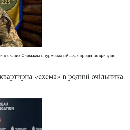
 виплеканих Сирським штурмових військах процвітає кричуще
квартирна «схема» в родині очільника