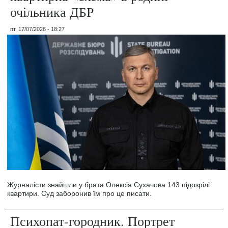
очільника ДБР
пт, 17/07/2026 - 18:27
Журналісти знайшли у брата Олексія Сухачова 143 підозрілі
квартири. Суд заборонив їм про це писати.
Психопат-городник. Портрет