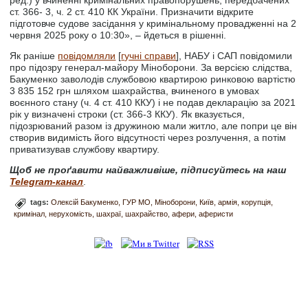
ст. 366- 3, ч. 2 ст. 410 КК України. Призначити відкрите
підготовче судове засідання у кримінальному провадженні на 2
червня 2025 року о 10:30», – йдеться в рішенні.
Як раніше
повідомляли
[
гучні справи
], НАБУ і САП повідомили
про підозру генерал-майору Міноборони. За версією слідства,
Бакуменко заволодів службовою квартирою ринковою вартістю
3 835 152 грн шляхом шахрайства, вчиненого в умовах
воєнного стану (ч. 4 ст. 410 ККУ) і не подав декларацію за 2021
рік у визначені строки (ст. 366-3 ККУ). Як вказується,
підозрюваний разом із дружиною мали житло, але попри це він
створив видимість його відсутності через розлучення, а потім
приватизував службову квартиру.
Щоб не проґавити найважливіше, підписуйтесь на наш
Telegram-канал
.
tags:
Олексій Бакуменко
ГУР МО
Міноборони
Київ
армія
корупція
кримінал
нерухомість
шахраї
шахрайство
афери
аферисти