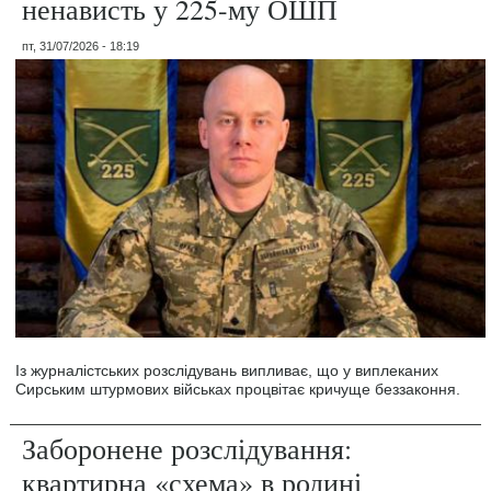
ненависть у 225-му ОШП
пт, 31/07/2026 - 18:19
Із журналістських розслідувань випливає, що у виплеканих
Сирським штурмових військах процвітає кричуще беззаконня.
Заборонене розслідування:
квартирна «схема» в родині