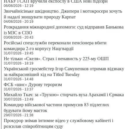
НАБУ і САП вручили експослу в США нові підозри
06/08/2026 - 12:19
Звичайнісіньке шкідництво. Джипери і мотокросери хочуть
й надалі знищувати природу Карпат
04/08/2026 - 20:19
Розкрадання міжнародної допомоги: суд відправив Банькова
із МЗС в СІЗО
03/08/2026 - 20:43
Російські спецслужби переконали пенсіонера вбити
командира 2-го корпусу Нацгвардії
31/07/2026 - 19:45
Не тільки «Скеля». Страх і ненависть у 225-му ОШП
31/07/2026 - 18:19
Український гросмейстер Ігор Самуненков отримав відзнаку
за найкрасивіший хід на Titled Tuesday
31/07/2026 - 14:48
ФСБ «шиє» Дурову тероризм
31/07/2026 - 13:37
Михайло Ткач: за «Трухою» стирчать вуха Арахамії і Єрмака
30/07/2026 - 13:49
Командир військової частини примусив 83 підлеглих
будувати йому маєток
29/07/2026 - 21:38
Прокурор знімав інтимне відео у службовому кабінеті і
розсилав співробітницям суду