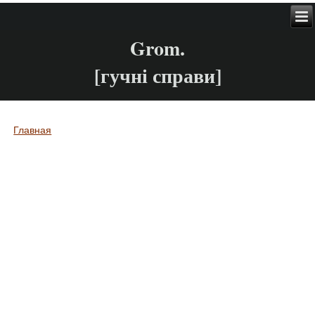
Grom.
[гучні справи]
Главная
Вы здесь