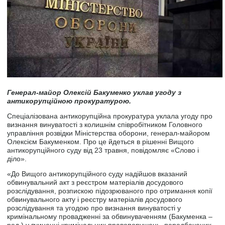
Генерал-майор Олексій Бакуменко уклав угоду з
антикорупційною прокуратурою.
Спеціалізована антикорупційна прокуратура уклала угоду про
визнання винуватості з колишнім співробітником Головного
управління розвідки Міністерства оборони, генерал-майором
Олексієм Бакуменком. Про це йдеться в рішенні Вищого
антикорупційного суду від 23 травня, повідомляє «Слово і
діло».
«До Вищого антикорупційного суду надійшов вказаний
обвинувальний акт з реєстром матеріалів досудового
розслідування, розпискою підозрюваного про отримання копії
обвинувального акту і реєстру матеріалів досудового
розслідування та угодою про визнання винуватості у
кримінальному провадженні за обвинуваченням (Бакуменка –
ред.) у вчиненні кримінальних правопорушень, передбачених