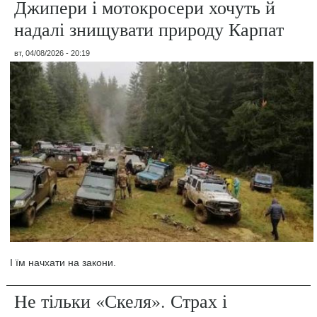
Джипери і мотокросери хочуть й
надалі знищувати природу Карпат
вт, 04/08/2026 - 20:19
І їм начхати на закони.
Не тільки «Скеля». Страх і