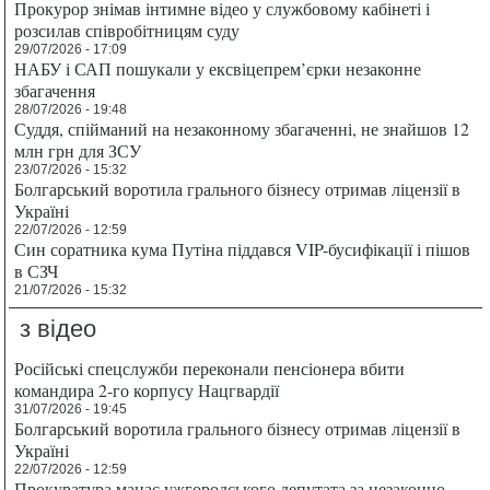
Прокурор знімав інтимне відео у службовому кабінеті і
розсилав співробітницям суду
29/07/2026 - 17:09
НАБУ і САП пошукали у ексвіцепрем’єрки незаконне
збагачення
28/07/2026 - 19:48
Суддя, спійманий на незаконному збагаченні, не знайшов 12
млн грн для ЗСУ
23/07/2026 - 15:32
Болгарський воротила грального бізнесу отримав ліцензії в
Україні
22/07/2026 - 12:59
Син соратника кума Путіна піддався VIP-бусифікації і пішов
в СЗЧ
21/07/2026 - 15:32
з відео
Російські спецслужби переконали пенсіонера вбити
командира 2-го корпусу Нацгвардії
31/07/2026 - 19:45
Болгарський воротила грального бізнесу отримав ліцензії в
Україні
22/07/2026 - 12:59
Прокуратура мацає ужгородського депутата за незаконно