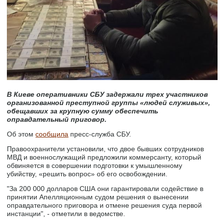
В Киеве оперативники СБУ задержали трех участников
организованной преступной группы «людей служивых»,
обещавших за крупную сумму обеспечить
оправдательный приговор.
Об этом
сообщила
пресс-служба СБУ.
Правоохранители установили, что двое бывших сотрудников
МВД и военнослужащий предложили коммерсанту, который
обвиняется в совершении подготовки к умышленному
убийству, «решить вопрос» об его освобождении.
"За 200 000 долларов США они гарантировали содействие в
принятии Апелляционным судом решения о вынесении
оправдательного приговора и отмене решения суда первой
инстанции", - отметили в ведомстве.