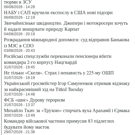
тюрми в ЗСУ
06/08/2026 - 14:28
НАБУ і САП вручили експослу в США нові підозри
06/08/2026 - 12:19
Звичайнісіньке шкідництво. Джипери і мотокросери хочуть
й надалі знищувати природу Карпат
04/08/2026 - 20:19
Розкрадання міжнародної допомоги: суд відправив Банькова
із МЗС в СІЗО
03/08/2026 - 20:43
Російські спецслужби переконали пенсіонера вбити
командира 2-го корпусу Нацгвардії
31/07/2026 - 19:45
Не тільки «Скеля». Страх і ненависть у 225-му ОШП
31/07/2026 - 18:19
Український гросмейстер Ігор Самуненков отримав відзнаку
за найкрасивіший хід на Titled Tuesday
31/07/2026 - 14:48
ФСБ «шиє» Дурову тероризм
31/07/2026 - 13:37
Михайло Ткач: за «Трухою» стирчать вуха Арахамії і Єрмака
30/07/2026 - 13:49
Командир військової частини примусив 83 підлеглих
будувати йому маєток
29/07/2026 - 21:38