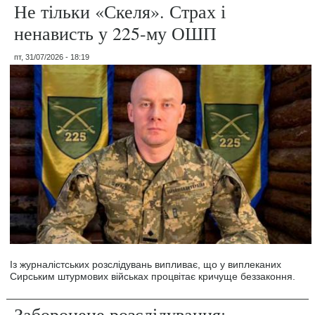
Не тільки «Скеля». Страх і
ненависть у 225-му ОШП
пт, 31/07/2026 - 18:19
Із журналістських розслідувань випливає, що у виплеканих
Сирським штурмових військах процвітає кричуще беззаконня.
Заборонене розслідування: