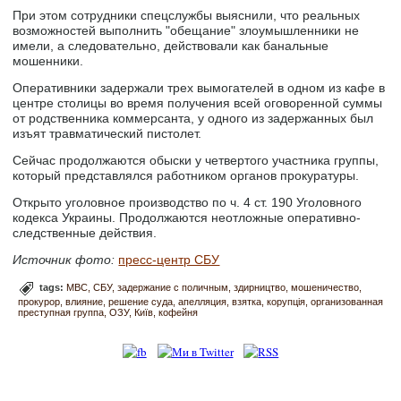
При этом сотрудники спецслужбы выяснили, что реальных
возможностей выполнить "обещание" злоумышленники не
имели, а следовательно, действовали как банальные
мошенники.
Оперативники задержали трех вымогателей в одном из кафе в
центре столицы во время получения всей оговоренной суммы
от родственника коммерсанта, у одного из задержанных был
изъят травматический пистолет.
Сейчас продолжаются обыски у четвертого участника группы,
который представлялся работником органов прокуратуры.
Открыто уголовное производство по ч. 4 ст. 190 Уголовного
кодекса Украины. Продолжаются неотложные оперативно-
следственные действия.
Источник фото:
пресс-центр СБУ
tags:
МВС
СБУ
задержание с поличным
здирництво
мошеничество
прокурор
влияние
решение суда
апелляция
взятка
корупція
организованная
преступная группа
ОЗУ
Київ
кофейня