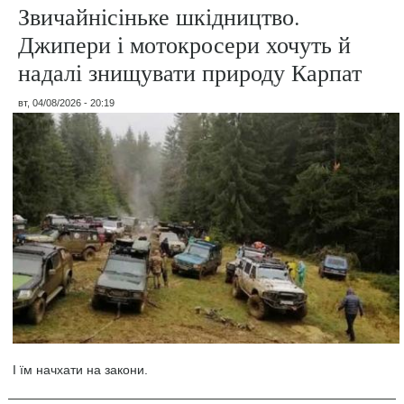
Звичайнісіньке шкідництво.
Джипери і мотокросери хочуть й
надалі знищувати природу Карпат
вт, 04/08/2026 - 20:19
І їм начхати на закони.