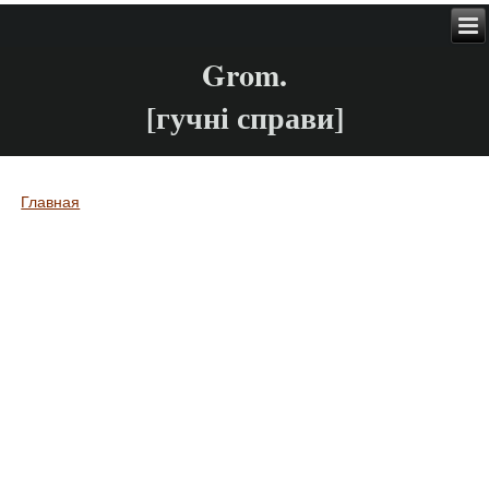
Grom.
[гучні справи]
Главная
Вы здесь