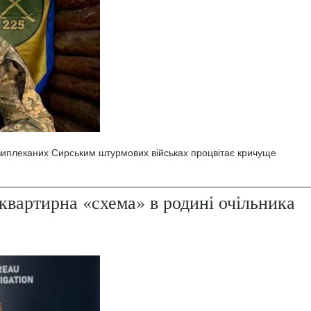
 виплеканих Сирським штурмових військах процвітає кричуще
квартирна «схема» в родині очільника