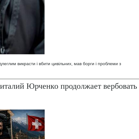
леглим викрасти і вбити цивільних, мав борги і проблеми з
италий Юрченко продолжает вербовать