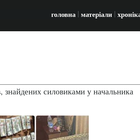
головна
матеріали
хронік
в, знайдених силовиками у начальника