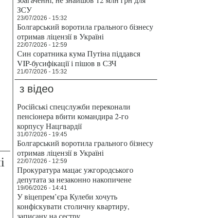
ЗСУ
23/07/2026 - 15:32
Болгарський воротила грального бізнесу
отримав ліцензії в Україні
22/07/2026 - 12:59
Син соратника кума Путіна піддався
VIP-бусифікації і пішов в СЗЧ
21/07/2026 - 15:32
з відео
Російські спецслужби переконали
пенсіонера вбити командира 2-го
корпусу Нацгвардії
31/07/2026 - 19:45
Болгарський воротила грального бізнесу
отримав ліцензії в Україні
і
22/07/2026 - 12:59
Прокуратура мацає ужгородського
депутата за незаконно накопичене
19/06/2026 - 14:41
У віцепрем’єра Кулеби хочуть
конфіскувати столичну квартиру,
записану на сестру