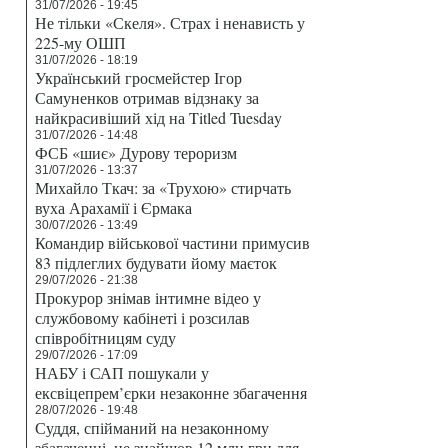
31/07/2026 - 19:45
Не тільки «Скеля». Страх і ненависть у
225-му ОШП
31/07/2026 - 18:19
Український гросмейстер Ігор
Самуненков отримав відзнаку за
найкрасивіший хід на Titled Tuesday
31/07/2026 - 14:48
ФСБ «шиє» Дурову тероризм
31/07/2026 - 13:37
Михайло Ткач: за «Трухою» стирчать
вуха Арахамії і Єрмака
30/07/2026 - 13:49
Командир військової частини примусив
83 підлеглих будувати йому маєток
29/07/2026 - 21:38
Прокурор знімав інтимне відео у
службовому кабінеті і розсилав
співробітницям суду
29/07/2026 - 17:09
НАБУ і САП пошукали у
ексвіцепрем’єрки незаконне збагачення
28/07/2026 - 19:48
Суддя, спійманий на незаконному
збагаченні, не знайшов 12 млн грн для