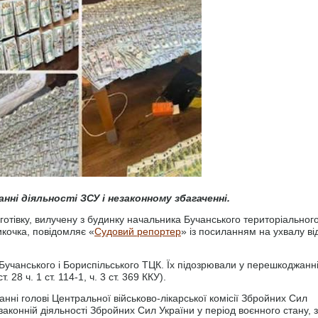
ні діяльності ЗСУ і незаконному збагаченні.
отівку, вилучену з будинку начальника Бучанського територіальног
кочка, повідомляє «
Судовий репортер
» із посиланням на ухвалу ві
Бучанського і Бориспільського ТЦК. Їх підозрювали у перешкоджанн
. 28 ч. 1 ст. 114-1, ч. 3 ст. 369 ККУ).
нні голові Центральної військово-лікарської комісії Збройних Сил
аконній діяльності Збройних Сил України у період воєнного стану, 