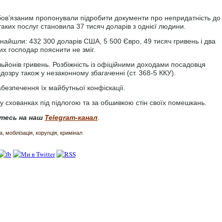
ов’язаним пропонували підробити документи про непридатність до
 таких послуг становила 37 тисяч доларів з однієї людини.
знайшли: 432 300 доларів США, 5 500 Євро, 49 тисяч гривень і два
х господар пояснити не зміг.
ільйонів гривень. Розбіжність із офіційними доходами посадовця
дозру також у незаконному збагаченні (ст. 368-5 ККУ).
безпечення їх майбутньої конфіскації.
и у схованках під підлогою та за обшивкою стін своїх помешкань.
тесь на наш
Telegram-канал
.
а
мобілізація
корупція
кримінал