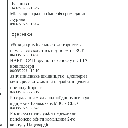
Лучанова
16/07/2026 - 16:42
Мільярдна гральна імперія громадянина
Журила
09/07/2026 - 18:04
хроніка
Убивця кримінального «авторитета»
намагався сховатись від тюрми в ЗСУ
06/08/2026 - 14:28
НАБУ і САП вручили експослу в США
нові підозри
06/08/2026 - 12:19
Звичайнісіньке шкідництво. Джипери і
мотокросери хочуть й надалі знищувати
природу Карпат
о
04/08/2026 - 20:19
д
Розкрадання міжнародної допомоги: суд
відправив Банькова із МЗС в СІЗО
і
03/08/2026 - 20:43
Російські спецслужби переконали
пенсіонера вбити командира 2-го
корпусу Нацгвардії
за