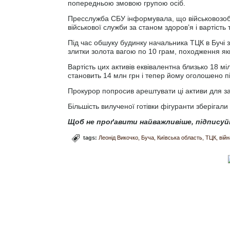
попередньою змовою групою осіб.
Пресслужба СБУ інформувала, що військовозоб
військової служби за станом здоров’я і вартість
Під час обшуку будинку начальника ТЦК в Бучі 
злитки золота вагою по 10 грам, походження яки
Вартість цих активів еквівалентна близько 18 м
становить 14 млн грн і тепер йому оголошено пі
Прокурор попросив арештувати ці активи для за
Більшість вилученої готівки фігуранти зберігал
Щоб не проґавити найважливіше, підписуй
tags:
Леонід Викочко
Буча
Київська область
ТЦК
війн