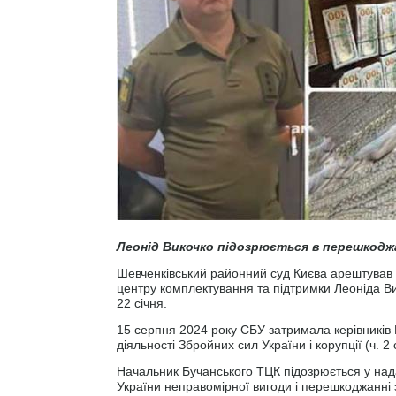
Леонід Викочко підозрюється в перешкоджан
Шевченківський районний суд Києва арештував г
центру комплектування та підтримки Леоніда Ви
22 січня.
15 серпня 2024 року СБУ затримала керівників 
діяльності Збройних сил України і корупції (ч. 2 ст
Начальник Бучанського ТЦК підозрюється у нада
України неправомірної вигоди і перешкоджанні з