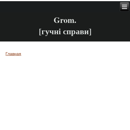
Grom.
[гучні справи]
Главная
Вы здесь