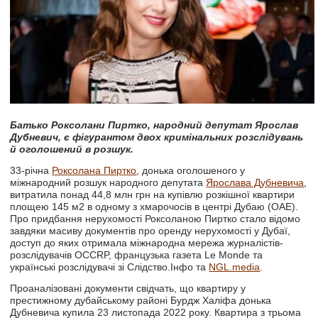
Батько Роксолани Пиртко, народний депутат Ярослав
Дубневич, є фігурантом двох кримінальних розслідувань
й оголошений в розшук.
33-річна
Роксолана Пиртко
, донька оголошеного у
міжнародний розшук народного депутата
Ярослава Дубневича
,
витратила понад 44,8 млн грн на купівлю розкішної квартири
площею 145 м2 в одному з хмарочосів в центрі Дубаю (ОАЕ).
Про придбання нерухомості Роксоланою Пиртко стало відомо
завдяки масиву документів про оренду нерухомості у Дубаї,
доступ до яких отримала міжнародна мережа журналістів-
розслідувачів OCCRP, французька газета Le Monde та
українські розслідувачі зі Слідство.Інфо та
NGL.media
.
Проаналізовані документи свідчать, що квартиру у
престижному дубайському районі Бурдж Халіфа донька
Дубневича купила 23 листопада 2022 року. Квартира з трьома