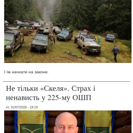
І їм начхати на закони.
Не тільки «Скеля». Страх і
ненависть у 225-му ОШП
пт, 31/07/2026 - 18:19