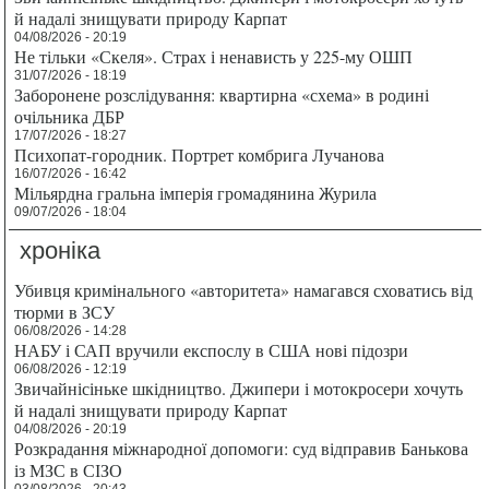
й надалі знищувати природу Карпат
04/08/2026 - 20:19
Не тільки «Скеля». Страх і ненависть у 225-му ОШП
31/07/2026 - 18:19
Заборонене розслідування: квартирна «схема» в родині
очільника ДБР
17/07/2026 - 18:27
Психопат-городник. Портрет комбрига Лучанова
16/07/2026 - 16:42
Мільярдна гральна імперія громадянина Журила
09/07/2026 - 18:04
хроніка
Убивця кримінального «авторитета» намагався сховатись від
тюрми в ЗСУ
06/08/2026 - 14:28
НАБУ і САП вручили експослу в США нові підозри
06/08/2026 - 12:19
Звичайнісіньке шкідництво. Джипери і мотокросери хочуть
й надалі знищувати природу Карпат
04/08/2026 - 20:19
Розкрадання міжнародної допомоги: суд відправив Банькова
із МЗС в СІЗО
03/08/2026 - 20:43