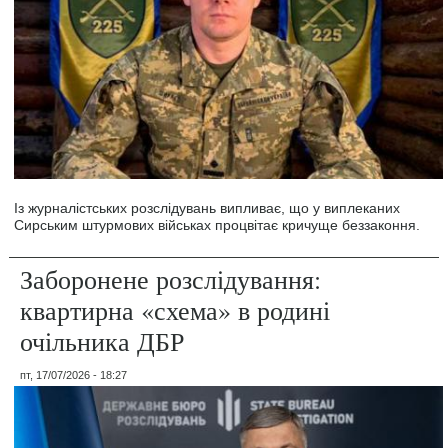
Із журналістських розслідувань випливає, що у виплеканих
Сирським штурмових військах процвітає кричуще беззаконня.
Заборонене розслідування:
квартирна «схема» в родині
очільника ДБР
пт, 17/07/2026 - 18:27