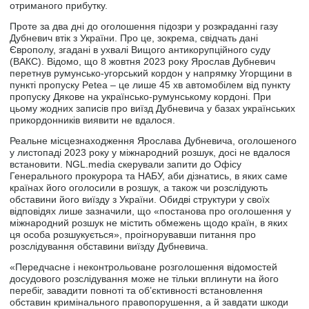
отриманого прибутку.
Проте за два дні до оголошення підозри у розкраданні газу
Дубневич втік з України. Про це, зокрема, свідчать дані
Європолу, згадані в ухвалі Вищого антикорупційного суду
(ВАКС). Відомо, що 8 жовтня 2023 року Ярослав Дубневич
перетнув румунсько-угорський кордон у напрямку Угорщини в
пункті пропуску Petea – це лише 45 хв автомобілем від пункту
пропуску Дякове на українсько-румунському кордоні. При
цьому жодних записів про виїзд Дубневича у базах українських
прикордонників виявити не вдалося.
Реальне місцезнаходження Ярослава Дубневича, оголошеного
у листопаді 2023 року у міжнародний розшук, досі не вдалося
встановити. NGL.media скерували запити до Офісу
Генерального прокурора та НАБУ, аби дізнатись, в яких саме
країнах його оголосили в розшук, а також чи розслідують
обставини його виїзду з України. Обидві структури у своїх
відповідях лише зазначили, що «постанова про оголошення у
міжнародний розшук не містить обмежень щодо країн, в яких
ця особа розшукується», проігнорувавши питання про
розслідування обставини виїзду Дубневича.
«Передчасне і неконтрольоване розголошення відомостей
досудового розслідування може не тільки вплинути на його
перебіг, завадити повноті та об’єктивності встановлення
обставин кримінального правопорушення, а й завдати шкоди