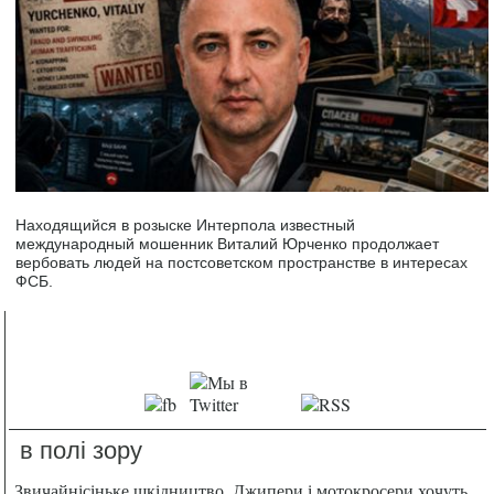
Находящийся в розыске Интерпола известный
международный мошенник Виталий Юрченко продолжает
вербовать людей на постсоветском пространстве в интересах
ФСБ.
в полі зору
Звичайнісіньке шкідництво. Джипери і мотокросери хочуть