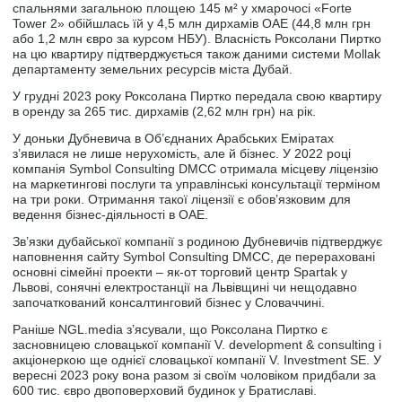
спальнями загальною площею 145 м² у хмарочосі «Forte
Tower 2» обійшлась їй у 4,5 млн дирхамів ОАЕ (44,8 млн грн
або 1,2 млн євро за курсом НБУ). Власність Роксолани Пиртко
на цю квартиру підтверджується також даними системи Mollak
департаменту земельних ресурсів міста Дубай.
У грудні 2023 року Роксолана Пиртко передала свою квартиру
в оренду за 265 тис. дирхамів (2,62 млн грн) на рік.
У доньки Дубневича в Об’єднаних Арабських Еміратах
з’явилася не лише нерухомість, але й бізнес. У 2022 році
компанія Symbol Consulting DMCC отримала місцеву ліцензію
на маркетингові послуги та управлінські консультації терміном
на три роки. Отримання такої ліцензії є обов’язковим для
ведення бізнес-діяльності в ОАЕ.
Зв’язки дубайської компанії з родиною Дубневичів підтверджує
наповнення сайту Symbol Consulting DMCC, де перераховані
основні сімейні проекти – як-от торговий центр Spartak у
Львові, сонячні електростанції на Львівщині чи нещодавно
започаткований консалтинговий бізнес у Словаччині.
Раніше NGL.media з’ясували, що Роксолана Пиртко є
засновницею словацької компанії V. development & consulting і
акціонеркою ще однієї словацької компанії V. Investment SE. У
вересні 2023 року вона разом зі своїм чоловіком придбали за
600 тис. євро двоповерховий будинок у Братиславі.