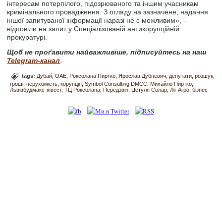
інтересам потерпілого, підозрюваного та іншим учасникам
кримінального провадження. З огляду на зазначене, надання
іншої запитуваної інформації наразі не є можливим», –
відповіли на запит у Спеціалізованій антикорупційній
прокуратурі.
Щоб не проґавити найважливіше, підписуйтесь на наш
Telegram-канал
.
tags:
Дубай
ОАЕ
Роксолана Пиртко
Ярослав Дубневич
депутати
розшук
гроші
нерухомість
корупція
Symbol Consulting DMCC
Михайло Пиртко
Львівбудмакс-інвест
ТЦ Роксолана
Передзвін
Цетуля Солар
Ліг Агро
бізнес