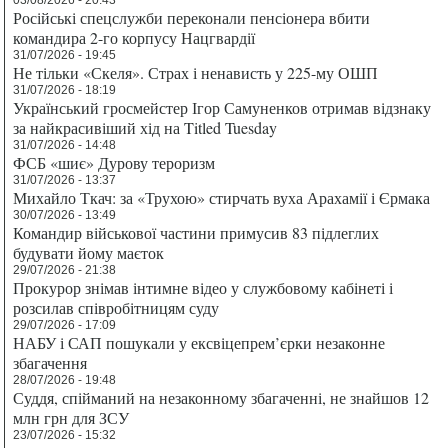
Російські спецслужби переконали пенсіонера вбити
командира 2-го корпусу Нацгвардії
31/07/2026 - 19:45
Не тільки «Скеля». Страх і ненависть у 225-му ОШП
31/07/2026 - 18:19
Український гросмейстер Ігор Самуненков отримав відзнаку
за найкрасивіший хід на Titled Tuesday
31/07/2026 - 14:48
ФСБ «шиє» Дурову тероризм
31/07/2026 - 13:37
Михайло Ткач: за «Трухою» стирчать вуха Арахамії і Єрмака
30/07/2026 - 13:49
Командир військової частини примусив 83 підлеглих
будувати йому маєток
29/07/2026 - 21:38
Прокурор знімав інтимне відео у службовому кабінеті і
розсилав співробітницям суду
29/07/2026 - 17:09
НАБУ і САП пошукали у ексвіцепрем’єрки незаконне
збагачення
28/07/2026 - 19:48
Суддя, спійманий на незаконному збагаченні, не знайшов 12
млн грн для ЗСУ
23/07/2026 - 15:32