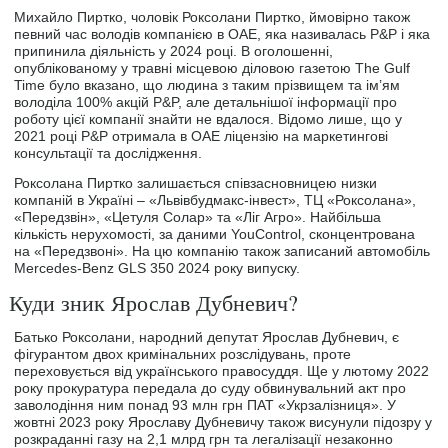
Михайло Пиртко, чоловік Роксолани Пиртко, ймовірно також
певний час володів компанією в ОАЕ, яка називалась P&P і яка
припинила діяльність у 2024 році. В оголошенні,
опублікованому у травні місцевою діловою газетою The Gulf
Time було вказано, що людина з таким прізвищем та ім’ям
володіла 100% акцій P&P, але детальнішої інформації про
роботу цієї компанії знайти не вдалося. Відомо лише, що у
2021 році P&P отримала в ОАЕ ліцензію на маркетингові
консультації та дослідження.
Роксолана Пиртко залишається співзасновницею низки
компаній в Україні – «Львівбудмакс-інвест», ТЦ «Роксолана»,
«Передзвін», «Цетуля Солар» та «Ліг Агро». Найбільша
кількість нерухомості, за даними YouControl, сконцентрована
на «Передзвоні». На цю компанію також записаний автомобіль
Mercedes-Benz GLS 350 2024 року випуску.
Куди зник Ярослав Дубневич?
Батько Роксолани, народний депутат Ярослав Дубневич, є
фігурантом двох кримінальних розслідувань, проте
переховується від українського правосуддя. Ще у лютому 2022
року прокуратура передала до суду обвинувальний акт про
заволодіння ним понад 93 млн грн ПАТ «Укрзалізниця». У
жовтні 2023 року Ярославу Дубневичу також висунули підозру у
розкраданні газу на 2,1 млрд грн та легалізації незаконно