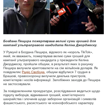
Богдана Пещира пожертвував великі суми грошей для
кампанії ультраправого кандидата Келіна Джорджеску.
У Румунії в Богдана Пещира, відомого як «король TikTok»,
який, як вважають, пожертвував великі суми грошей для
кампанії ультраправого кандидата у президенти Келіна
Джорджеску, пройшли обшуки, в результаті яких із рахунку
Пещира вилучили криптовалюти на сім мільйонів доларів. Як
повідомляє
Радіо Свобода,
обшуки відбулися 7 грудня в
Брашові, правоохоронці вилучили декілька пристроїв,
комп’ютерів і носіїв інформації. Запобіжних заходів до Пещира
не застосовували.
За повідомленням прокуратури, розслідування ведеться щодо
підкупу виборців, відмивання грошей, комп’ютерного
шахрайства і злочинів щодо заборони організацій і символів
фашистського, расистського чи ксенофобського характеру.