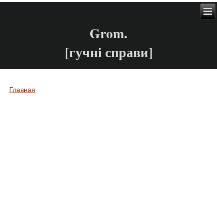
Grom.
[гучні справи]
Главная
Вы здесь