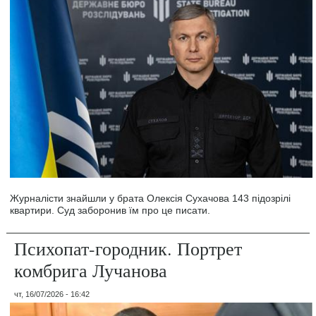
Журналісти знайшли у брата Олексія Сухачова 143 підозрілі
квартири. Суд заборонив їм про це писати.
Психопат-городник. Портрет
комбрига Лучанова
чт, 16/07/2026 - 16:42