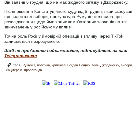
Він заявив 6 грудня, що не має жодного зв’язку з Джорджеску.
Після рішення Конституційного суду від 6 грудня, який скасував
президентські вибори, прокуратура Румунії оголосила про
розслідування щодо ймовірних комп’ютерних злочинів на тлі
звинувачень у російському впливі.
Точна роль Росії у ймовірній операції з впливу через TikTok
залишається незрозумілою.
Щоб не проґавити найважливіше, підписуйтесь на наш
Telegram-канал
.
tags:
Румунія
політика
кримінал
Богдан Пещир
Келін Джорджеску
вибори
соцмережі
пропаганда