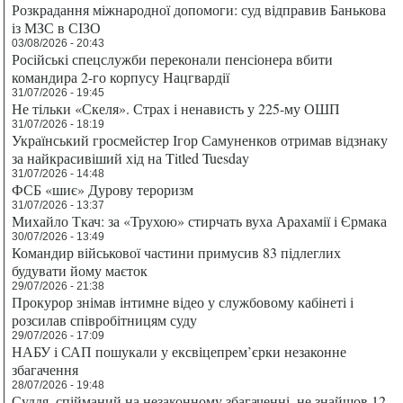
Розкрадання міжнародної допомоги: суд відправив Банькова
із МЗС в СІЗО
03/08/2026 - 20:43
Російські спецслужби переконали пенсіонера вбити
командира 2-го корпусу Нацгвардії
31/07/2026 - 19:45
Не тільки «Скеля». Страх і ненависть у 225-му ОШП
31/07/2026 - 18:19
Український гросмейстер Ігор Самуненков отримав відзнаку
за найкрасивіший хід на Titled Tuesday
31/07/2026 - 14:48
ФСБ «шиє» Дурову тероризм
31/07/2026 - 13:37
Михайло Ткач: за «Трухою» стирчать вуха Арахамії і Єрмака
30/07/2026 - 13:49
Командир військової частини примусив 83 підлеглих
будувати йому маєток
29/07/2026 - 21:38
Прокурор знімав інтимне відео у службовому кабінеті і
розсилав співробітницям суду
29/07/2026 - 17:09
НАБУ і САП пошукали у ексвіцепрем’єрки незаконне
збагачення
28/07/2026 - 19:48
Суддя, спійманий на незаконному збагаченні, не знайшов 12