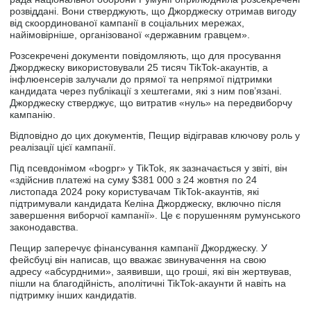
розвіддані. Вони стверджують, що Джорджеску отримав вигоду
від скоординованої кампанії в соціальних мережах,
найімовірніше, організованої «державним гравцем».
Розсекречені документи повідомляють, що для просування
Джорджеску використовували 25 тисяч TikTok-акаунтів, а
інфлюенсерів залучали до прямої та непрямої підтримки
кандидата через публікації з хештегами, які з ним пов’язані.
Джорджеску стверджує, що витратив «нуль» на передвиборчу
кампанію.
Відповідно до цих документів, Пещир відігравав ключову роль у
реалізації цієї кампанії.
Під псевдонімом «bogpr» у TikTok, як зазначається у звіті, він
«здійснив платежі на суму $381 000 з 24 жовтня по 24
листопада 2024 року користувачам TikTok-акаунтів, які
підтримували кандидата Келіна Джорджеску, включно після
завершення виборчої кампанії». Це є порушенням румунського
законодавства.
Пещир заперечує фінансування кампанії Джорджеску. У
фейсбуці він написав, що вважає звинувачення на свою
адресу «абсурдними», заявивши, що гроші, які він жертвував,
пішли на благодійність, аполітичні TikTok-акаунти й навіть на
підтримку інших кандидатів.