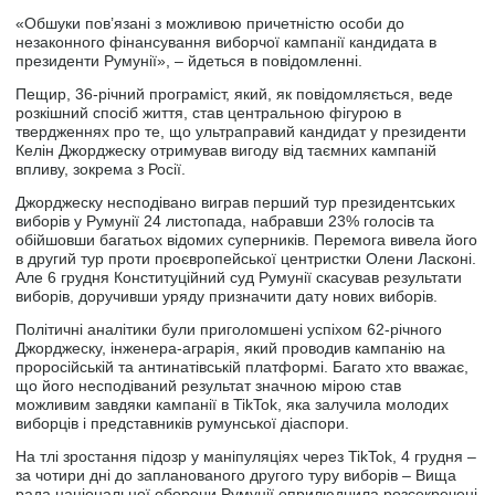
«Обшуки пов’язані з можливою причетністю особи до
незаконного фінансування виборчої кампанії кандидата в
президенти Румунії», – йдеться в повідомленні.
Пещир, 36-річний програміст, який, як повідомляється, веде
розкішний спосіб життя, став центральною фігурою в
твердженнях про те, що ультраправий кандидат у президенти
Келін Джорджеску отримував вигоду від таємних кампаній
впливу, зокрема з Росії.
Джорджеску несподівано виграв перший тур президентських
виборів у Румунії 24 листопада, набравши 23% голосів та
обійшовши багатьох відомих суперників. Перемога вивела його
в другий тур проти проєвропейської центристки Олени Ласконі.
Але 6 грудня Конституційний суд Румунії скасував результати
виборів, доручивши уряду призначити дату нових виборів.
Політичні аналітики були приголомшені успіхом 62-річного
Джорджеску, інженера-аграрія, який проводив кампанію на
проросійській та антинатівській платформі. Багато хто вважає,
що його несподіваний результат значною мірою став
можливим завдяки кампанії в TikTok, яка залучила молодих
виборців і представників румунської діаспори.
На тлі зростання підозр у маніпуляціях через TikTok, 4 грудня –
за чотири дні до запланованого другого туру виборів – Вища
рада національної оборони Румунії оприлюднила розсекречені