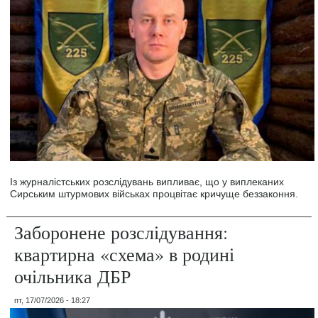
Із журналістських розслідувань випливає, що у виплеканих
Сирським штурмових військах процвітає кричуще беззаконня.
Заборонене розслідування:
квартирна «схема» в родині
очільника ДБР
пт, 17/07/2026 - 18:27