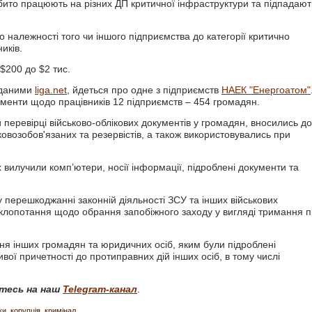
нібито працюють на різних ДП критичної інфраструктури та підпадают
 належності того чи іншого підприємства до категорії критично
иків.
 $200 до $2 тис.
 даними
liga.net
, йдеться про одне з підприємств
НАЕК "Енергоатом"
менти щодо працівників 12 підприємств – 454 громадян.
 перевірці військово-облікових документів у громадян, вносились до
овозобов'язаних та резервістів, а також використовувались при
 вилучили комп’ютери, носії інформації, підроблені документи та
 перешкоджанні законній діяльності ЗСУ та інших військових
е клопотання щодо обрання запобіжного заходу у вигляді тримання п
ння інших громадян та юридичних осіб, яким були підроблені
ої причетності до протиправних дій інших осіб, в тому числі
тесь на наш
Telegram-канал
.
ки
корупція
кримінал