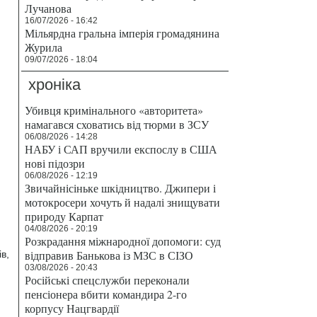
Лучанова
16/07/2026 - 16:42
Мільярдна гральна імперія громадянина
Журила
09/07/2026 - 18:04
хроніка
Убивця кримінального «авторитета»
намагався сховатись від тюрми в ЗСУ
06/08/2026 - 14:28
НАБУ і САП вручили експослу в США
нові підозри
06/08/2026 - 12:19
Звичайнісіньке шкідництво. Джипери і
мотокросери хочуть й надалі знищувати
природу Карпат
04/08/2026 - 20:19
Розкрадання міжнародної допомоги: суд
відправив Банькова із МЗС в СІЗО
в,
03/08/2026 - 20:43
Російські спецслужби переконали
пенсіонера вбити командира 2-го
корпусу Нацгвардії