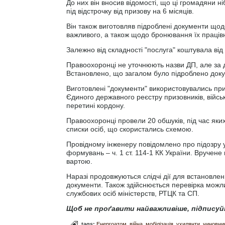
До них він вносив відомості, що ці громадяни 
під відстрочку від призову на 6 місяців.
Він також виготовляв підроблені документи щодо
важливого, а також щодо бронювання їх працівн
Залежно від складності "послуга" коштувала від
Правоохоронці не уточнюють назви ДП, але за
Встановлено, що загалом було підроблено доку
Виготовлені "документи" використовувались при
Єдиного державного реєстру призовників, військ
перетині кордону.
Правоохоронці провели 20 обшуків, під час яких
списки осіб, що скористались схемою.
Провідному інженеру повідомлено про підозру у
формувань – ч. 1 ст. 114-1 КК України. Вручен
вартою.
Наразі продовжуються слідчі дії для встановле
документи. Також здійснюється перевірка можлив
службових осіб міністерств, РТЦК та СП.
Щоб не проґавити найважливіше, підписуй
tags:
Енергоатом
війна
мобілізація
ухилянти
чиновни