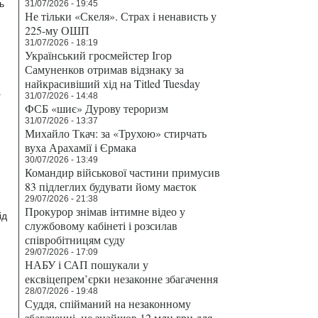
ь
31/07/2026 - 19:45
Не тільки «Скеля». Страх і ненависть у
225-му ОШП
31/07/2026 - 18:19
Український гросмейстер Ігор
Самуненков отримав відзнаку за
найкрасивіший хід на Titled Tuesday
.
31/07/2026 - 14:48
ФСБ «шиє» Дурову тероризм
31/07/2026 - 13:37
Михайло Ткач: за «Трухою» стирчать
вуха Арахамії і Єрмака
30/07/2026 - 13:49
Командир військової частини примусив
83 підлеглих будувати йому маєток
29/07/2026 - 21:38
Прокурор знімав інтимне відео у
ід
службовому кабінеті і розсилав
співробітницям суду
29/07/2026 - 17:09
НАБУ і САП пошукали у
ексвіцепрем’єрки незаконне збагачення
28/07/2026 - 19:48
Суддя, спійманий на незаконному
збагаченні, не знайшов 12 млн грн для