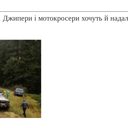
. Джипери і мотокросери хочуть й надал