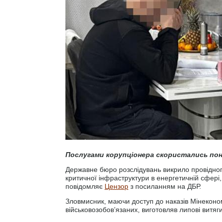
Послугами корупціонера скористались пона
Державне бюро розслідувань викрило провідног
критичної інфраструктури в енергетичній сфері
повідомляє
Цензор
з посиланням на ДБР.
Зловмисник, маючи доступ до наказів Мінеконо
військовозобов’язаних, виготовляв липові витяги