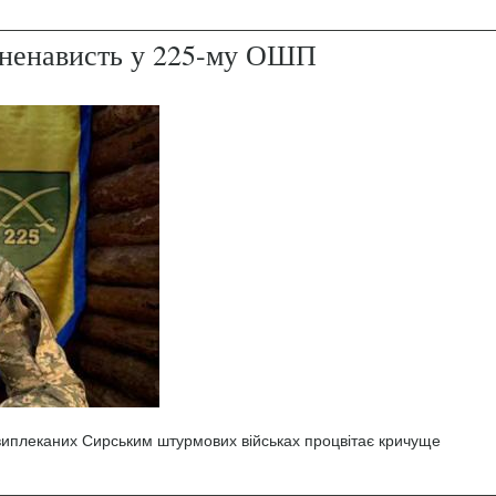
і ненависть у 225-му ОШП
 виплеканих Сирським штурмових військах процвітає кричуще