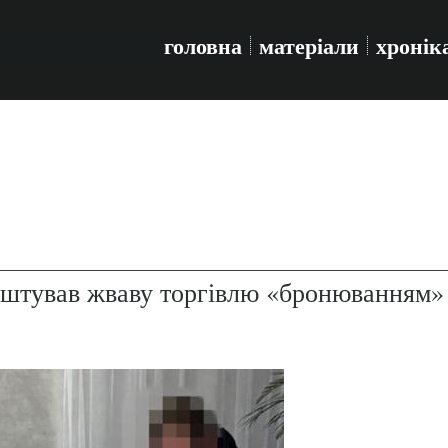
головна
матеріали
хронік
аштував жваву торгівлю «бронюванням»