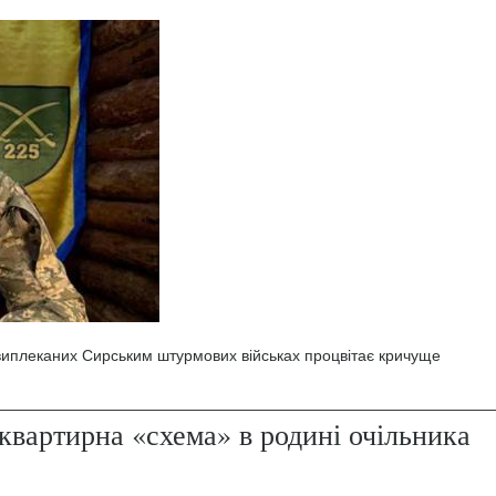
 виплеканих Сирським штурмових військах процвітає кричуще
квартирна «схема» в родині очільника