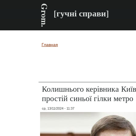
Grom.
[гучні справи]
Главная
Вы здесь
Колишнього керівника Київ
простій синьої гілки метро
ср, 13/11/2024 - 11:37