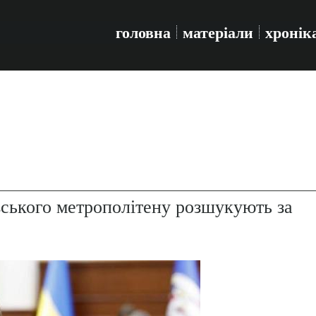
головна
матеріали
хронік
ського метрополітену розшукують за