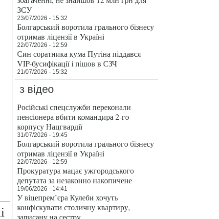
ЗСУ
23/07/2026 - 15:32
Болгарський воротила грального бізнесу
отримав ліцензії в Україні
22/07/2026 - 12:59
Син соратника кума Путіна піддався
VIP-бусифікації і пішов в СЗЧ
21/07/2026 - 15:32
з відео
Російські спецслужби переконали
пенсіонера вбити командира 2-го
корпусу Нацгвардії
31/07/2026 - 19:45
Болгарський воротила грального бізнесу
отримав ліцензії в Україні
22/07/2026 - 12:59
Прокуратура мацає ужгородського
депутата за незаконно накопичене
19/06/2026 - 14:41
У віцепрем’єра Кулеби хочуть
конфіскувати столичну квартиру,
і
записану на сестру