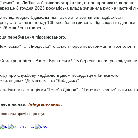
ївська" та "Либідська" з’явилися тріщини, стала проникати вода на
Через це 8 грудня 2023 року міська влада зупинила рух на частині лін
 не відповідає будівельним нормам, а збитки від недбалості
оку становлять понад 138 мільйонів гривень. Від закриття ділянки
26 мільйонів гривень.
сця перебування підозрюваного.
Деміївська" та "Либідська", сталася через недотримання технологій
й метрополітен" Віктор Брагінський 15 березня після розслідуванн
озру про службову недбалість двом посадовцям Київського
 станціями "Деміївська" та "Либідська".
поїздів між станціями "Героїв Дніпра" - "Теремки" синьої гілки мет
тесь на наш
Telegram-канал
.
чиновники
кримінал
розшук