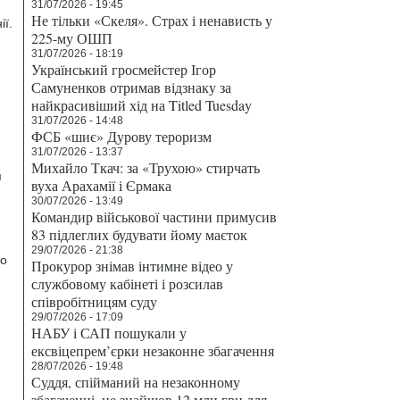
31/07/2026 - 19:45
Не тільки «Скеля». Страх і ненависть у
ії.
225-му ОШП
31/07/2026 - 18:19
Український гросмейстер Ігор
Самуненков отримав відзнаку за
найкрасивіший хід на Titled Tuesday
31/07/2026 - 14:48
ФСБ «шиє» Дурову тероризм
31/07/2026 - 13:37
Михайло Ткач: за «Трухою» стирчать
я
вуха Арахамії і Єрмака
30/07/2026 - 13:49
Командир військової частини примусив
83 підлеглих будувати йому маєток
29/07/2026 - 21:38
ро
Прокурор знімав інтимне відео у
службовому кабінеті і розсилав
співробітницям суду
29/07/2026 - 17:09
НАБУ і САП пошукали у
ексвіцепрем’єрки незаконне збагачення
28/07/2026 - 19:48
Суддя, спійманий на незаконному
збагаченні, не знайшов 12 млн грн для