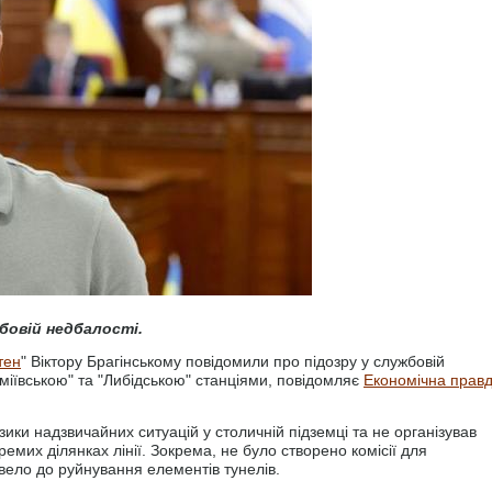
бовій недбалості.
тен
" Віктору Брагінському повідомили про підозру у службовій
еміївською" та "Либідською" станціями, повідомляє
Економічна прав
зики надзвичайних ситуацій у столичній підземці та не організував
емих ділянках лінії. Зокрема, не було створено комісії для
вело до руйнування елементів тунелів.