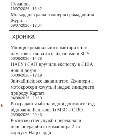
Лучанова
16/07/2026 - 16:42
Мільярдна гральна імперія громадянина
Журила
09/07/2026 - 18:04
хроніка
Убивця кримінального «авторитета»
намагався сховатись від тюрми в ЗСУ
06/08/2026 - 14:28
НАБУ і САП вручили експослу в США
нові підозри
06/08/2026 - 12:19
Звичайнісіньке шкідництво. Джипери і
мотокросери хочуть й надалі знищувати
природу Карпат
04/08/2026 - 20:19
Розкрадання міжнародної допомоги: суд
да
відправив Банькова із МЗС в СІЗО
03/08/2026 - 20:43
Російські спецслужби переконали
пенсіонера вбити командира 2-го
корпусу Нацгвардії