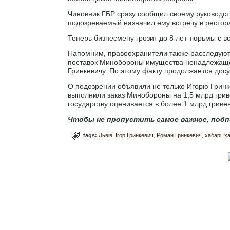
Чиновник ГБР сразу сообщил своему руководству
подозреваемый назначил ему встречу в рестора
Теперь бизнесмену грозит до 8 лет тюрьмы с 
Напомним, правоохранители также расследуют
поставок Минобороны имущества ненадлежащег
Гринкевичу. По этому факту продолжается дос
О подозрении объявили не только Игорю Гринке
выполнили заказ Минобороны на 1,5 млрд грив
государству оценивается в более 1 млрд гривен
Чтобы не пропустить самое важное, подп
tags:
Львів
Ігор Гринкевич
Роман Гринкевич
хабарі
х