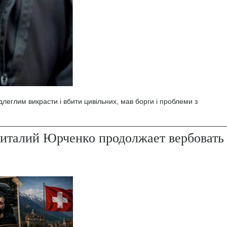
леглим викрасти і вбити цивільних, мав борги і проблеми з
италий Юрченко продолжает вербовать