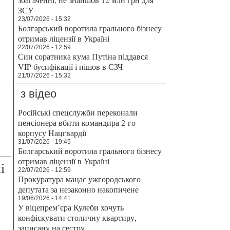
ЗСУ
23/07/2026 - 15:32
Болгарський воротила грального бізнесу
отримав ліцензії в Україні
22/07/2026 - 12:59
Син соратника кума Путіна піддався
VIP-бусифікації і пішов в СЗЧ
21/07/2026 - 15:32
з відео
Російські спецслужби переконали
пенсіонера вбити командира 2-го
корпусу Нацгвардії
31/07/2026 - 19:45
Болгарський воротила грального бізнесу
отримав ліцензії в Україні
і
22/07/2026 - 12:59
Прокуратура мацає ужгородського
депутата за незаконно накопичене
19/06/2026 - 14:41
У віцепрем’єра Кулеби хочуть
конфіскувати столичну квартиру,
записану на сестру