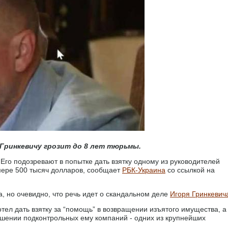
 Гринкевичу грозит до 8 лет тюрьмы.
Его подозревают в попытке дать взятку одному из руководителей
мере 500 тысяч долларов, сообщает
РБК-Украина
со ссылкой на
 но очевидно, что речь идет о скандальном деле
Игоря Гринкевич
ел дать взятку за “помощь” в возвращении изъятого имущества, а
ношении подконтрольных ему компаний - одних из крупнейших