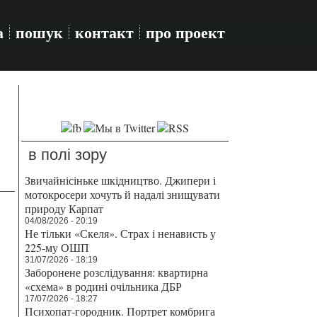
а
пошук
контакт
про проект
в полі зору
Звичайнісіньке шкідництво. Джипери і
мотокросери хочуть й надалі знищувати
природу Карпат
04/08/2026 - 20:19
Не тільки «Скеля». Страх і ненависть у
225-му ОШП
31/07/2026 - 18:19
Заборонене розслідування: квартирна
«схема» в родині очільника ДБР
17/07/2026 - 18:27
Психопат-городник. Портрет комбрига