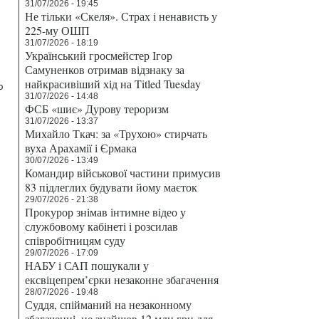
31/07/2026 - 19:45
Не тільки «Скеля». Страх і ненависть у
225-му ОШП
31/07/2026 - 18:19
Український гросмейстер Ігор
Самуненков отримав відзнаку за
найкрасивіший хід на Titled Tuesday
ю
31/07/2026 - 14:48
ФСБ «шиє» Дурову тероризм
31/07/2026 - 13:37
Михайло Ткач: за «Трухою» стирчать
вуха Арахамії і Єрмака
30/07/2026 - 13:49
Командир військової частини примусив
83 підлеглих будувати йому маєток
29/07/2026 - 21:38
Прокурор знімав інтимне відео у
службовому кабінеті і розсилав
співробітницям суду
29/07/2026 - 17:09
НАБУ і САП пошукали у
ексвіцепрем’єрки незаконне збагачення
28/07/2026 - 19:48
Суддя, спійманий на незаконному
збагаченні, не знайшов 12 млн грн для