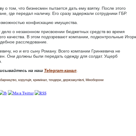
 о том, что бизнесмен пытается дать ему взятку. После этого
не, где передал наличку. Его сразу задержали сотрудники ГБР.
возможностью конфискацию имущества.
 дело о незаконном присвоении бюджетных средств во время
о качества. В этом подозревают компании, подконтрольные Игор
удебное расследование.
вичу, но и его сыну Роману. Всего компании Гринкевича не
ен. Они должны были передать одежду для солдат. Ущерб
.
исывайтесь на наш
Telegram-канал
.
абарництво
корупція
кримінал
тендери
держзакупівлі
Міноборони