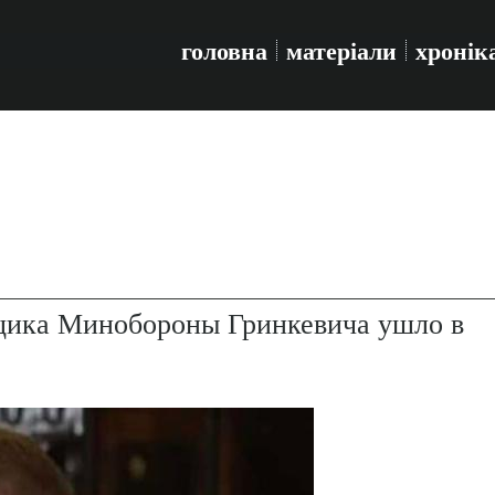
головна
матеріали
хронік
щика Минобороны Гринкевича ушло в