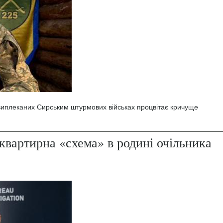
 виплеканих Сирським штурмових військах процвітає кричуще
квартирна «схема» в родині очільника