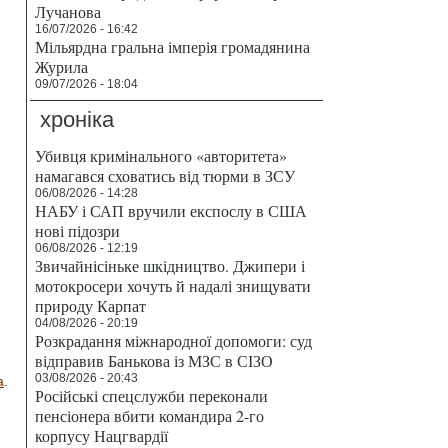
Лучанова
16/07/2026 - 16:42
Мільярдна гральна імперія громадянина
Журила
09/07/2026 - 18:04
хроніка
Убивця кримінального «авторитета»
намагався сховатись від тюрми в ЗСУ
06/08/2026 - 14:28
НАБУ і САП вручили експослу в США
нові підозри
06/08/2026 - 12:19
Звичайнісіньке шкідництво. Джипери і
мотокросери хочуть й надалі знищувати
природу Карпат
04/08/2026 - 20:19
Розкрадання міжнародної допомоги: суд
відправив Банькова із МЗС в СІЗО
03/08/2026 - 20:43
а
.
Російські спецслужби переконали
пенсіонера вбити командира 2-го
корпусу Нацгвардії