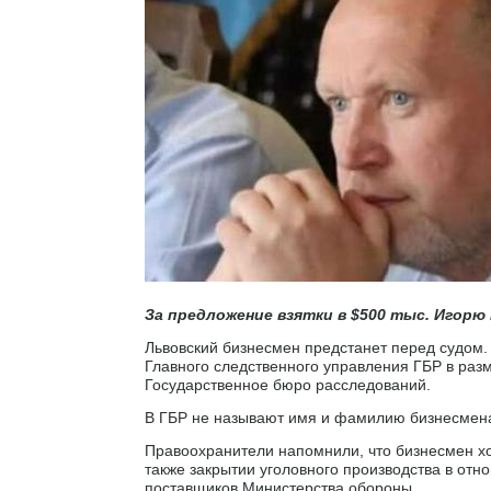
За предложение взятки в $500 тыс. Игорю
Львовский бизнесмен предстанет перед судом. 
Главного следственного управления ГБР в раз
Государственное бюро расследований.
В ГБР не называют имя и фамилию бизнесмена,
Правоохранители напомнили, что бизнесмен хот
также закрытии уголовного производства в от
поставщиков Министерства обороны.