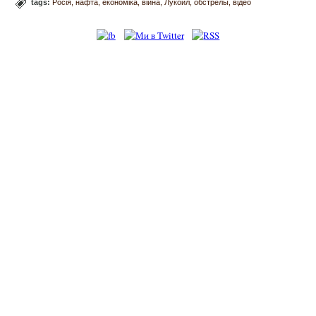
tags:
Росія
нафта
економіка
війна
Лукойл
обстрелы
відео