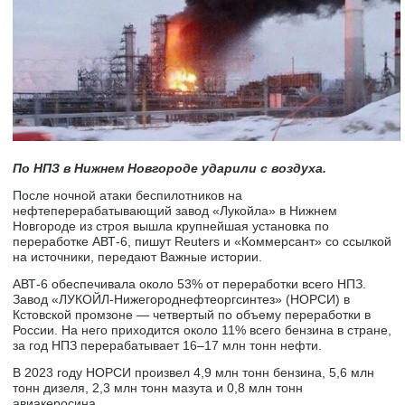
По НПЗ в Нижнем Новгороде ударили с воздуха.
Поcле ночной атаки беспилотников на
нефтеперерабатывающий завод «Лукойла» в Нижнем
Новгороде из строя вышла крупнейшая установка по
переработке АВТ-6, пишут Reuters и «Коммерсант» со ссылкой
на источники, передают Важные истории.
АВТ-6 обеспечивала около 53% от переработки всего НПЗ.
Завод «ЛУКОЙЛ-Нижегороднефтеоргсинтез» (НОРСИ) в
Кстовской промзоне — четвертый по объему переработки в
России. На него приходится около 11% всего бензина в стране,
за год НПЗ перерабатывает 16–17 млн тонн нефти.
В 2023 году НОРСИ произвел 4,9 млн тонн бензина, 5,6 млн
тонн дизеля, 2,3 млн тонн мазута и 0,8 млн тонн
авиакеросина.