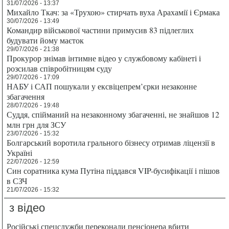
31/07/2026 - 13:37
Михайло Ткач: за «Трухою» стирчать вуха Арахамії і Єрмака
30/07/2026 - 13:49
Командир військової частини примусив 83 підлеглих
будувати йому маєток
29/07/2026 - 21:38
Прокурор знімав інтимне відео у службовому кабінеті і
розсилав співробітницям суду
29/07/2026 - 17:09
НАБУ і САП пошукали у ексвіцепрем’єрки незаконне
збагачення
28/07/2026 - 19:48
Суддя, спійманий на незаконному збагаченні, не знайшов 12
млн грн для ЗСУ
23/07/2026 - 15:32
Болгарський воротила грального бізнесу отримав ліцензії в
Україні
22/07/2026 - 12:59
Син соратника кума Путіна піддався VIP-бусифікації і пішов
в СЗЧ
21/07/2026 - 15:32
з відео
Російські спецслужби переконали пенсіонера вбити