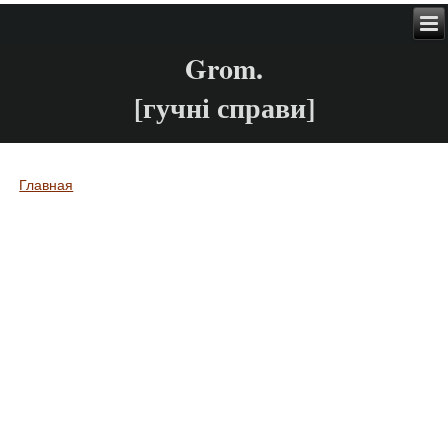
Grom.
[гучні справи]
Главная
Вы здесь