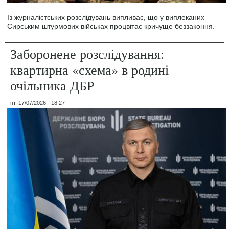
Із журналістських розслідувань випливає, що у виплеканих
Сирським штурмових військах процвітає кричуще беззаконня.
Заборонене розслідування:
квартирна «схема» в родині
очільника ДБР
пт, 17/07/2026 - 18:27