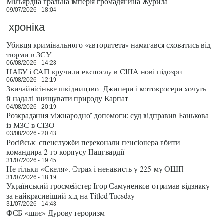
Мільярдна гральна імперія громадянина Журила
09/07/2026 - 18:04
хроніка
Убивця кримінального «авторитета» намагався сховатись від
тюрми в ЗСУ
06/08/2026 - 14:28
НАБУ і САП вручили експослу в США нові підозри
06/08/2026 - 12:19
Звичайнісіньке шкідництво. Джипери і мотокросери хочуть
й надалі знищувати природу Карпат
04/08/2026 - 20:19
Розкрадання міжнародної допомоги: суд відправив Банькова
із МЗС в СІЗО
03/08/2026 - 20:43
Російські спецслужби переконали пенсіонера вбити
командира 2-го корпусу Нацгвардії
31/07/2026 - 19:45
Не тільки «Скеля». Страх і ненависть у 225-му ОШП
31/07/2026 - 18:19
Український гросмейстер Ігор Самуненков отримав відзнаку
за найкрасивіший хід на Titled Tuesday
31/07/2026 - 14:48
ФСБ «шиє» Дурову тероризм