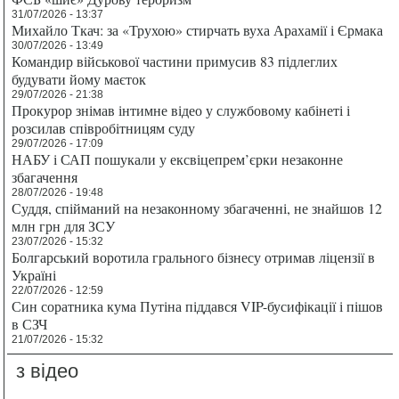
31/07/2026 - 13:37
Михайло Ткач: за «Трухою» стирчать вуха Арахамії і Єрмака
30/07/2026 - 13:49
Командир військової частини примусив 83 підлеглих
будувати йому маєток
29/07/2026 - 21:38
Прокурор знімав інтимне відео у службовому кабінеті і
розсилав співробітницям суду
29/07/2026 - 17:09
НАБУ і САП пошукали у ексвіцепрем’єрки незаконне
збагачення
28/07/2026 - 19:48
Суддя, спійманий на незаконному збагаченні, не знайшов 12
млн грн для ЗСУ
23/07/2026 - 15:32
Болгарський воротила грального бізнесу отримав ліцензії в
Україні
22/07/2026 - 12:59
Син соратника кума Путіна піддався VIP-бусифікації і пішов
в СЗЧ
21/07/2026 - 15:32
з відео