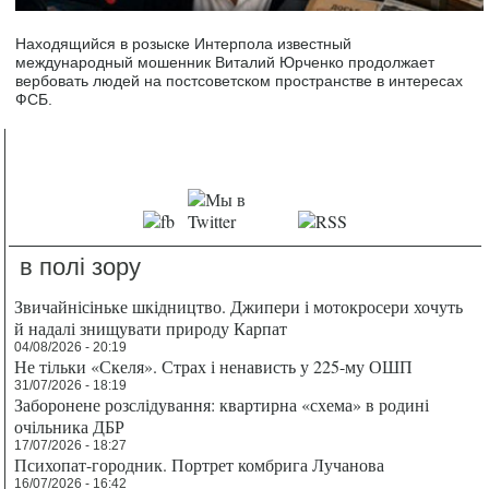
Находящийся в розыске Интерпола известный
международный мошенник Виталий Юрченко продолжает
вербовать людей на постсоветском пространстве в интересах
ФСБ.
в полі зору
Звичайнісіньке шкідництво. Джипери і мотокросери хочуть
й надалі знищувати природу Карпат
04/08/2026 - 20:19
Не тільки «Скеля». Страх і ненависть у 225-му ОШП
31/07/2026 - 18:19
Заборонене розслідування: квартирна «схема» в родині
очільника ДБР
17/07/2026 - 18:27
Психопат-городник. Портрет комбрига Лучанова
16/07/2026 - 16:42