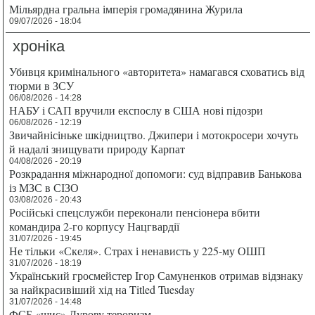
Мільярдна гральна імперія громадянина Журила
09/07/2026 - 18:04
хроніка
Убивця кримінального «авторитета» намагався сховатись від
тюрми в ЗСУ
06/08/2026 - 14:28
НАБУ і САП вручили експослу в США нові підозри
06/08/2026 - 12:19
Звичайнісіньке шкідництво. Джипери і мотокросери хочуть
й надалі знищувати природу Карпат
04/08/2026 - 20:19
Розкрадання міжнародної допомоги: суд відправив Банькова
із МЗС в СІЗО
03/08/2026 - 20:43
Російські спецслужби переконали пенсіонера вбити
командира 2-го корпусу Нацгвардії
31/07/2026 - 19:45
Не тільки «Скеля». Страх і ненависть у 225-му ОШП
31/07/2026 - 18:19
Український гросмейстер Ігор Самуненков отримав відзнаку
за найкрасивіший хід на Titled Tuesday
31/07/2026 - 14:48
ФСБ «шиє» Дурову тероризм