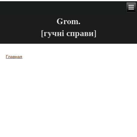
Grom.
[гучні справи]
Главная
Вы здесь