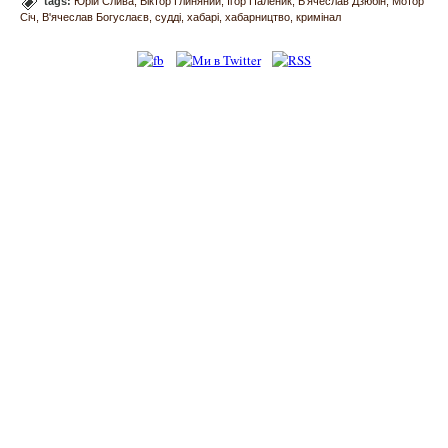
tags:
Юрій Слива
Віктор Глиняний
Ігор Паленик
В'ячеслав Дзюбін
Мотор
Січ
В'ячеслав Богуслаєв
судді
хабарі
хабарництво
кримінал