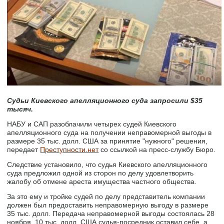
Судьи Киевского апелляционного суда запросили $35
тысяч.
НАБУ и САП разоблачили четырех судей Киевского
апелляционного суда на получении неправомерной выгоды в
размере 35 тыс. долл. США за принятие "нужного" решения,
передает
Преступности.нет
со ссылкой на пресс-службу Бюро.
Следствие установило, что судья Киевского апелляционного
суда предложил одной из сторон по делу удовлетворить
жалобу об отмене ареста имущества частного общества.
За это ему и тройке судей по делу представитель компании
должен был предоставить неправомерную выгоду в размере
35 тыс. долл. Передача неправомерной выгоды состоялась 28
ноября. 10 тыс. долл. США судья-посредник оставил себе, а