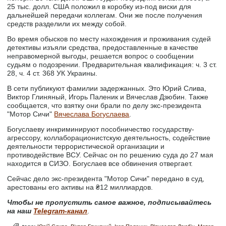
25 тыс. долл. США положил в коробку из-под виски для
дальнейшей передачи коллегам. Они же после получения
средств разделили их между собой.
Во время обысков по месту нахождения и проживания судей
детективы изъяли средства, предоставленные в качестве
неправомерной выгоды, решается вопрос о сообщении
судьям о подозрении. Предварительная квалификация: ч. 3 ст.
28, ч. 4 ст. 368 УК Украины.
В сети публикуют фамилии задержанных. Это Юрий Слива,
Виктор Глиняный, Игорь Паленик и Вячеслав Дзюбин. Также
сообщается, что взятку они брали по делу экс-президента
"Мотор Сичи"
Вячеслава Богуслаева
.
Богуслаеву инкриминируют пособничество государству-
агрессору, коллаборационистскую деятельность, содействие
деятельности террористической организации и
противодействие ВСУ. Сейчас он по решению суда до 27 мая
находится в СИЗО. Богуслаев все обвинения отвергает.
Сейчас дело экс-президента "Мотор Сичи" передано в суд,
арестованы его активы на ₴12 миллиардов.
Чтобы не пропустить самое важное, подписывайтесь
на наш
Telegram-канал
.