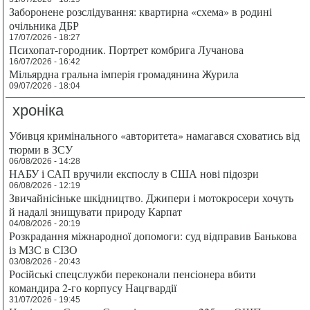
Заборонене розслідування: квартирна «схема» в родині
очільника ДБР
17/07/2026 - 18:27
Психопат-городник. Портрет комбрига Лучанова
16/07/2026 - 16:42
Мільярдна гральна імперія громадянина Журила
09/07/2026 - 18:04
хроніка
Убивця кримінального «авторитета» намагався сховатись від
тюрми в ЗСУ
06/08/2026 - 14:28
НАБУ і САП вручили експослу в США нові підозри
06/08/2026 - 12:19
Звичайнісіньке шкідництво. Джипери і мотокросери хочуть
й надалі знищувати природу Карпат
04/08/2026 - 20:19
Розкрадання міжнародної допомоги: суд відправив Банькова
із МЗС в СІЗО
03/08/2026 - 20:43
Російські спецслужби переконали пенсіонера вбити
командира 2-го корпусу Нацгвардії
31/07/2026 - 19:45