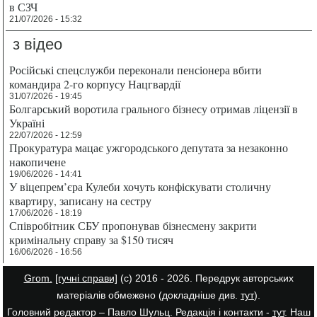
в СЗЧ
21/07/2026 - 15:32
з відео
Російські спецслужби переконали пенсіонера вбити
командира 2-го корпусу Нацгвардії
31/07/2026 - 19:45
Болгарський воротила грального бізнесу отримав ліцензії в
Україні
22/07/2026 - 12:59
Прокуратура мацає ужгородського депутата за незаконно
накопичене
19/06/2026 - 14:41
У віцепрем’єра Кулеби хочуть конфіскувати столичну
квартиру, записану на сестру
17/06/2026 - 18:19
Співробітник СБУ пропонував бізнесмену закрити
кримінальну справу за $150 тисяч
16/06/2026 - 16:56
Grom.
[гучні справи]
(с) 2016 - 2026. Передрук авторських
матеріалів обмежено (докладніше див.
тут
).
Головний редактор – Павло Шульц. Редакція і контакти -
тут
. Наш