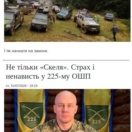
І їм начхати на закони.
Не тільки «Скеля». Страх і
ненависть у 225-му ОШП
пт, 31/07/2026 - 18:19