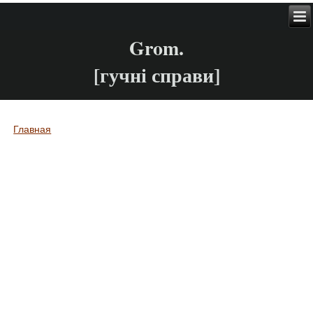
Grom.
[гучні справи]
Главная
Вы здесь