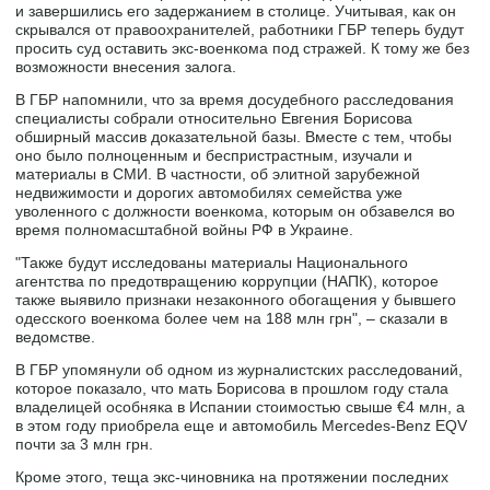
и завершились его задержанием в столице. Учитывая, как он
скрывался от правоохранителей, работники ГБР теперь будут
просить суд оставить экс-военкома под стражей. К тому же без
возможности внесения залога.
В ГБР напомнили, что за время досудебного расследования
специалисты собрали относительно Евгения Борисова
обширный массив доказательной базы. Вместе с тем, чтобы
оно было полноценным и беспристрастным, изучали и
материалы в СМИ. В частности, об элитной зарубежной
недвижимости и дорогих автомобилях семейства уже
уволенного с должности военкома, которым он обзавелся во
время полномасштабной войны РФ в Украине.
"Также будут исследованы материалы Национального
агентства по предотвращению коррупции (НАПК), которое
также выявило признаки незаконного обогащения у бывшего
одесского военкома более чем на 188 млн грн", – сказали в
ведомстве.
В ГБР упомянули об одном из журналистских расследований,
которое показало, что мать Борисова в прошлом году стала
владелицей особняка в Испании стоимостью свыше €4 млн, а
в этом году приобрела еще и автомобиль Mercedes-Benz EQV
почти за 3 млн грн.
Кроме этого, теща экс-чиновника на протяжении последних