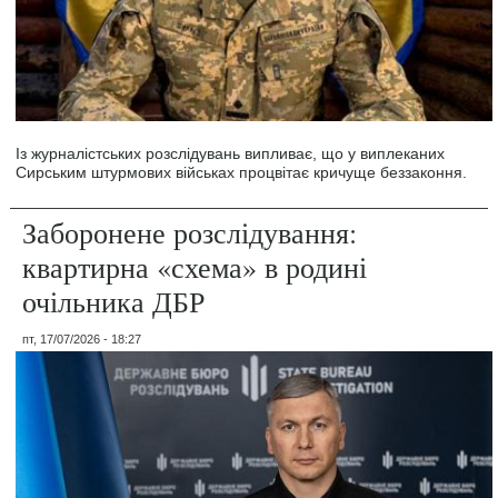
Із журналістських розслідувань випливає, що у виплеканих
Сирським штурмових військах процвітає кричуще беззаконня.
Заборонене розслідування:
квартирна «схема» в родині
очільника ДБР
пт, 17/07/2026 - 18:27