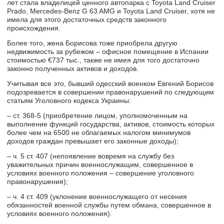
лет стала владелицей ценного автопарка с Toyota Land Cruiser
Prado, Mercedes-Benz G 63 AMG и Toyota Land Cruiser, хотя не
имела для этого достаточных средств законного
происхождения.
Более того, жена Борисова тоже приобрела другую
недвижимость за рубежом – офисное помещение в Испании
стоимостью €737 тыс., также не имея для того достаточно
законно полученных активов и доходов.
Учитывая все это, бывший одесский военком Евгений Борисов
подозревается в совершении правонарушений по следующим
статьям Уголовного кодекса Украины:
– ст. 368-5 (приобретение лицом, уполномоченным на
выполнение функций государства, активов, стоимость которых
более чем на 6500 не облагаемых налогом минимумов
доходов граждан превышает его законные доходы);
– ч. 5 ст. 407 (непоявление вовремя на службу без
уважительных причин военнослужащим, совершенное в
условиях военного положения – совершение уголовного
правонарушения);
– ч. 4 ст. 409 (уклонение военнослужащего от несения
обязанностей военной службы путем обмана, совершенное в
условиях военного положения).