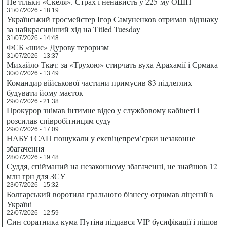
Не тільки «Скеля». Страх і ненависть у 225-му ОШП
31/07/2026 - 18:19
Український гросмейстер Ігор Самуненков отримав відзнаку
за найкрасивіший хід на Titled Tuesday
31/07/2026 - 14:48
ФСБ «шиє» Дурову тероризм
31/07/2026 - 13:37
Михайло Ткач: за «Трухою» стирчать вуха Арахамії і Єрмака
30/07/2026 - 13:49
Командир військової частини примусив 83 підлеглих
будувати йому маєток
29/07/2026 - 21:38
Прокурор знімав інтимне відео у службовому кабінеті і
розсилав співробітницям суду
29/07/2026 - 17:09
НАБУ і САП пошукали у ексвіцепрем’єрки незаконне
збагачення
28/07/2026 - 19:48
Суддя, спійманий на незаконному збагаченні, не знайшов 12
млн грн для ЗСУ
23/07/2026 - 15:32
Болгарський воротила грального бізнесу отримав ліцензії в
Україні
22/07/2026 - 12:59
Син соратника кума Путіна піддався VIP-бусифікації і пішов