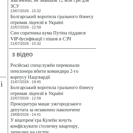
ЗСУ
23/07/2026 - 15:32
Болгарський воротила грального бізнесу
отримав ліцензії в Україні
22/07/2026 - 12:59
Син соратника кума Путіна піддався
VIP-бусифікації і пішов в СЗЧ
21/07/2026 - 15:32
з відео
Російські спецслужби переконали
пенсіонера вбити командира 2-го
корпусу Нацгвардії
і
31/07/2026 - 19:45
Болгарський воротила грального бізнесу
отримав ліцензії в Україні
22/07/2026 - 12:59
Прокуратура мацає ужгородського
депутата за незаконно накопичене
19/06/2026 - 14:41
У віцепрем’єра Кулеби хочуть
конфіскувати столичну квартиру,
записану на сестру