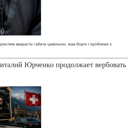
леглим викрасти і вбити цивільних, мав борги і проблеми з
италий Юрченко продолжает вербовать