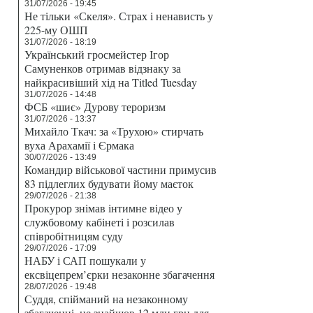
31/07/2026 - 19:45
Не тільки «Скеля». Страх і ненависть у
225-му ОШП
31/07/2026 - 18:19
Український гросмейстер Ігор
Самуненков отримав відзнаку за
найкрасивіший хід на Titled Tuesday
31/07/2026 - 14:48
ФСБ «шиє» Дурову тероризм
31/07/2026 - 13:37
Михайло Ткач: за «Трухою» стирчать
вуха Арахамії і Єрмака
30/07/2026 - 13:49
Командир військової частини примусив
83 підлеглих будувати йому маєток
29/07/2026 - 21:38
Прокурор знімав інтимне відео у
службовому кабінеті і розсилав
співробітницям суду
29/07/2026 - 17:09
НАБУ і САП пошукали у
ексвіцепрем’єрки незаконне збагачення
28/07/2026 - 19:48
Суддя, спійманий на незаконному
збагаченні, не знайшов 12 млн грн для