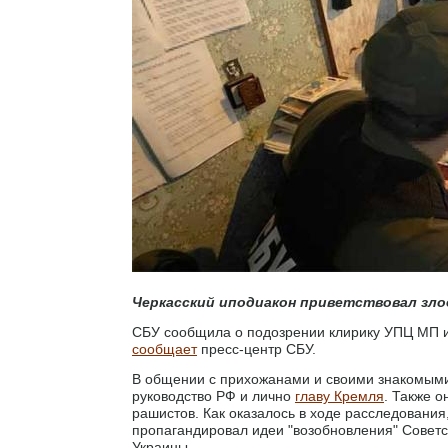
Черкасский иподиакон приветствовал зло
СБУ сообщила о подозрении клирику УПЦ МП из
сообщает
пресс-центр СБУ.
В общении с прихожанами и своими знакомыми
руководство РФ и лично
главу Кремля
. Также 
рашистов. Как оказалось в ходе расследования
пропагандировал идеи "возобновления" Советс
Украины.