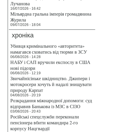
Лучанова
16/07/2026 - 16:42
Мільярдна гральна імперія громадянина
Журила
09/07/2026 - 18:04
хроніка
Убивця кримінального «авторитета»
намагався сховатись від тюрми в ЗСУ
06/08/2026 - 14:28
НАБУ і САП вручили експослу в США
нові підозри
06/08/2026 - 12:19
Звичайнісіньке шкідництво. Джипери і
мотокросери хочуть й надалі знищувати
природу Карпат
04/08/2026 - 20:19
Розкрадання міжнародної допомоги: суд
відправив Банькова із МЗС в СІЗО
03/08/2026 - 20:43
Російські спецслужби переконали
пенсіонера вбити командира 2-го
корпусу Нацгвардії