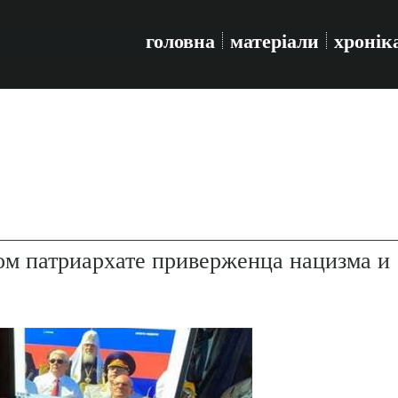
головна
матеріали
хронік
ом патриархате приверженца нацизма и