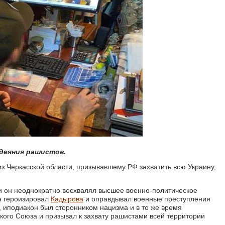
деяния рашистов.
 Черкасской области, призывавшему РФ захватить всю Украину,
 он неоднократно восхвалял высшее военно-политическое
он героизировал
Кадырова
и оправдывал военные преступления
, иподиакон был сторонником нацизма и в то же время
кого Союза и призывал к захвату рашистами всей территории