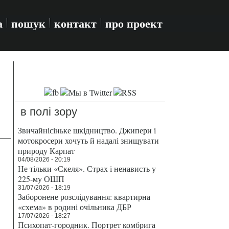
а
пошук
контакт
про проект
в полі зору
Звичайнісіньке шкідництво. Джипери і
мотокросери хочуть й надалі знищувати
природу Карпат
04/08/2026 - 20:19
Не тільки «Скеля». Страх і ненависть у
225-му ОШП
31/07/2026 - 18:19
Заборонене розслідування: квартирна
«схема» в родині очільника ДБР
17/07/2026 - 18:27
Психопат-городник. Портрет комбрига