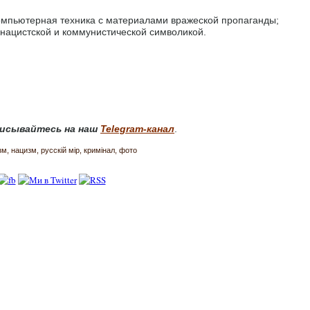
омпьютерная техника с материалами вражеской пропаганды;
нацистской и коммунистической символикой.
исывайтесь на наш
Telegram-канал
.
зм
нацизм
русскій мір
кримінал
фото