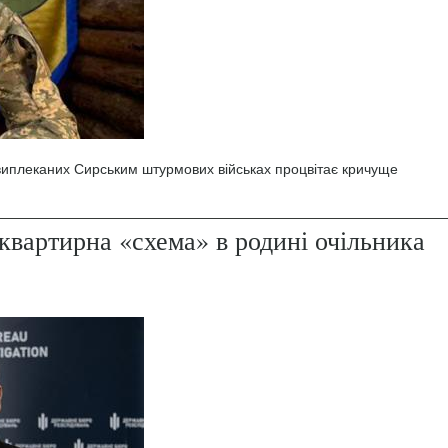
 виплеканих Сирським штурмових військах процвітає кричуще
квартирна «схема» в родині очільника