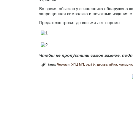
Во время обысков у священника обнаружена к
запрещенная символика и печатные издания с 
Предателю грозит до восьми лет тюрьмы.
Чтобы не пропустить самое важное, подп
tags:
Черкаси
УПЦ МП
релігія
церква
війна
коммуни