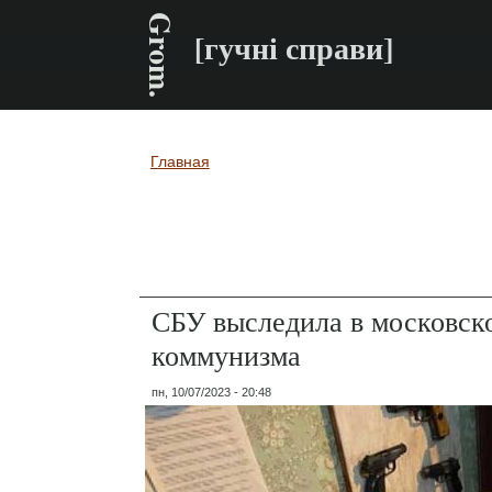
Grom.
[гучні справи]
Главная
Вы здесь
СБУ выследила в московск
коммунизма
пн, 10/07/2023 - 20:48