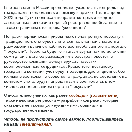
В то же время в России продолжают ужесточать контроль над
гражданами, подлежащими призыву в армию. Так, в апреле
2023 года Путин подписал поправки, которыми вводятся
электронные повестки и единый реестр военнообязанных, а
также ограничиваются права "уклонистов".
Поправки юридически приравнивают электронную повестку к
традиционной, она будет считаться полученной с момента
размещения в личном кабинете военнообязанного на портале
"Госуслуги". Повестка будет считаться врученной по истечении
семи дней с даты ее размещения в реестре повесток, а
руководство компаний обяжут вручать повестки
военнообязанным сотрудникам. Кроме того, постановку
граждан на воинский учет будут проводить дистанционно, без
их явки в военкомат, а сведения о гражданах, не состоящих на
воинском учете, будут направляться в военкоматы, в том
числе с использованием портала "Госуслуги".
Относительно ученых, как ранее
сообщали
[
громкие дела
],
также начались репрессии – разработчиков ракет, которые
оказались не такими уж неуязвимыми, обвинили в
государственной измене.
Чтобы не пропустить самое важное, подписывайтесь
на наш
Telegram-канал
.