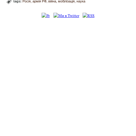
tags:
Росія
армія РФ
війна
мобілізація
наука