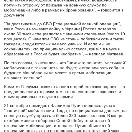
получить отсрочку от призыва на военную службу по
мобилизации либо в рамках их бронирования", – говорится в
документе.
"За десятилетие до СВО ["специальной военной операции",
как в России называют войну в Украине] Россия потеряла
около 30 тысяч специалистов с учеными степенями (около 10
процентов). С началом СВО из страны побежали сотни тысяч
граждан, среди которых немало ученых. И если мы не
сохраним тех, кто принципиально остался, кризис в науке и
образовании в России будет необратим", – написал Матвеев.
По его словам, выяснилось, что "никакого понятия "частичной"
мобилизации в законе нет и не будет, и ограничивать себя на
будущее Минобороны не может, а время мобилизации
означает "военное".
Комитет Госдумы также отклонил второй его законопроект – о
предоставлении отсрочки тем, кто по состоянию здоровья и
иным причинам не служил в армии.
21 сентября президент Владимир Путин подписал указ о
"частичной" мобилизации. Тогда, по официальным данным, на
военную службу призвали более 330 тысяч человек. В конце
октября министр обороны Сергей Шойгу отчитался об
окончании мобилизации, и тогда же Путин объявил об
окончании призыва, но не подписал соответствующий указ.