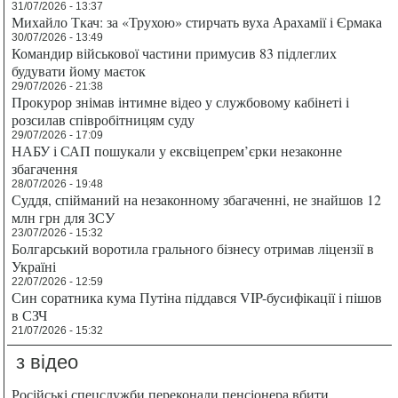
31/07/2026 - 13:37
Михайло Ткач: за «Трухою» стирчать вуха Арахамії і Єрмака
30/07/2026 - 13:49
Командир військової частини примусив 83 підлеглих
будувати йому маєток
29/07/2026 - 21:38
Прокурор знімав інтимне відео у службовому кабінеті і
розсилав співробітницям суду
29/07/2026 - 17:09
НАБУ і САП пошукали у ексвіцепрем’єрки незаконне
збагачення
28/07/2026 - 19:48
Суддя, спійманий на незаконному збагаченні, не знайшов 12
млн грн для ЗСУ
23/07/2026 - 15:32
Болгарський воротила грального бізнесу отримав ліцензії в
Україні
22/07/2026 - 12:59
Син соратника кума Путіна піддався VIP-бусифікації і пішов
в СЗЧ
21/07/2026 - 15:32
з відео
Російські спецслужби переконали пенсіонера вбити