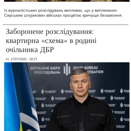
Із журналістських розслідувань випливає, що у виплеканих
Сирським штурмових військах процвітає кричуще беззаконня.
Заборонене розслідування:
квартирна «схема» в родині
очільника ДБР
пт, 17/07/2026 - 18:27