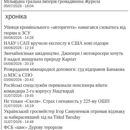
Мільярдна гральна імперія громадянина Журила
09/07/2026 - 18:04
хроніка
Убивця кримінального «авторитета» намагався сховатись від
тюрми в ЗСУ
06/08/2026 - 14:28
НАБУ і САП вручили експослу в США нові підозри
06/08/2026 - 12:19
Звичайнісіньке шкідництво. Джипери і мотокросери хочуть
й надалі знищувати природу Карпат
04/08/2026 - 20:19
Розкрадання міжнародної допомоги: суд відправив Банькова
із МЗС в СІЗО
03/08/2026 - 20:43
Російські спецслужби переконали пенсіонера вбити
командира 2-го корпусу Нацгвардії
31/07/2026 - 19:45
Не тільки «Скеля». Страх і ненависть у 225-му ОШП
31/07/2026 - 18:19
Український гросмейстер Ігор Самуненков отримав відзнаку
за найкрасивіший хід на Titled Tuesday
31/07/2026 - 14:48
ФСБ «шиє» Дурову тероризм