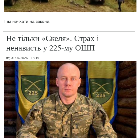
І їм начхати на закони.
Не тільки «Скеля». Страх і
ненависть у 225-му ОШП
пт, 31/07/2026 - 18:19