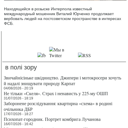
Находящийся в розыске Интерпола известный
международный мошенник Виталий Юрченко продолжает
вербовать людей на постсоветском пространстве в интересах
ФСБ.
в полі зору
Звичайнісіньке шкідництво. Джипери і мотокросери хочуть
й надалі знищувати природу Карпат
04/08/2026 - 20:19
Не тільки «Скеля». Страх і ненависть у 225-му ОШП
31/07/2026 - 18:19
Заборонене розслідування: квартирна «схема» в родині
очільника ДБР
17/07/2026 - 18:27
Психопат-городник. Портрет комбрига Лучанова
16/07/2026 - 16:42