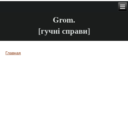
Grom.
[гучні справи]
Главная
Вы здесь