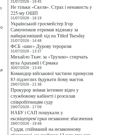
31/07/2026 - 19:45
Не тільки «Скеля». Страх і ненависть у
о
225-му ОШП
31/07/2026 - 18:19
Український гросмейстер Ігор
 о
Самуненков отримав відзнаку за
найкрасивіший хід на Titled Tuesday
31/07/2026 - 14:48
ФСБ «шиє» Дурову тероризм
31/07/2026 - 13:37
Михайло Ткач: за «Трухою» стирчать
вуха Арахамії і Єрмака
30/07/2026 - 13:49
да
Командир військової частини примусив
83 підлеглих будувати йому маєток
29/07/2026 - 21:38
Прокурор знімав інтимне відео у
службовому кабінеті і розсилав
співробітницям суду
29/07/2026 - 17:09
НАБУ і САП пошукали у
ексвіцепрем’єрки незаконне збагачення
28/07/2026 - 19:48
Суддя, спійманий на незаконному
збагаченні, не знайшов 12 млн грн для