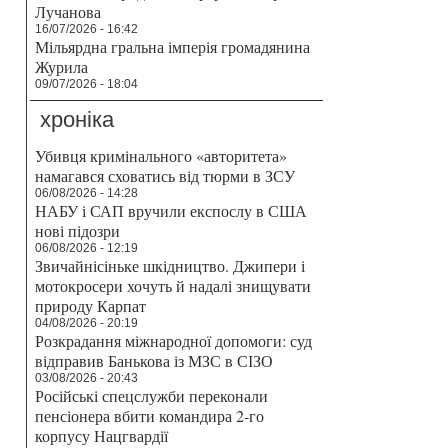
Лучанова
16/07/2026 - 16:42
Мільярдна гральна імперія громадянина
Журила
09/07/2026 - 18:04
хроніка
Убивця кримінального «авторитета»
намагався сховатись від тюрми в ЗСУ
06/08/2026 - 14:28
НАБУ і САП вручили експослу в США
нові підозри
06/08/2026 - 12:19
Звичайнісіньке шкідництво. Джипери і
мотокросери хочуть й надалі знищувати
природу Карпат
04/08/2026 - 20:19
Розкрадання міжнародної допомоги: суд
відправив Банькова із МЗС в СІЗО
03/08/2026 - 20:43
й
Російські спецслужби переконали
пенсіонера вбити командира 2-го
корпусу Нацгвардії