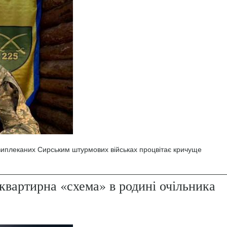
 виплеканих Сирським штурмових військах процвітає кричуще
квартирна «схема» в родині очільника