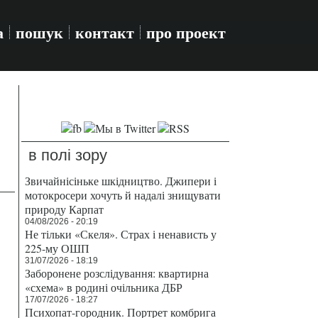
а
пошук
контакт
про проект
в полі зору
Звичайнісіньке шкідництво. Джипери і
мотокросери хочуть й надалі знищувати
природу Карпат
04/08/2026 - 20:19
Не тільки «Скеля». Страх і ненависть у
225-му ОШП
31/07/2026 - 18:19
Заборонене розслідування: квартирна
«схема» в родині очільника ДБР
17/07/2026 - 18:27
Психопат-городник. Портрет комбрига