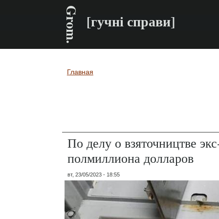
Grom.
[гучні справи]
Главная
Вы здесь
По делу о взяточництве эк
полмиллиона долларов
вт, 23/05/2023 - 18:55