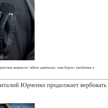
леглим викрасти і вбити цивільних, мав борги і проблеми з
италий Юрченко продолжает вербовать