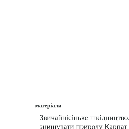
матеріали
Звичайнісіньке шкідництво
знищувати природу Карпат