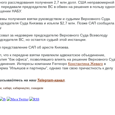
бного расследования получения 2,7 млн долл. США неправомерной
 передавали председателю ВС в обмен на решения в пользу одног
общении НАБУ.
емы получения взятки руководством и судьями Верховного Суда.
дседателя Суда Князева и изъяли $2,7 млн. Позже САП сообщила
у.
осовал за недоверие председателю Верховного Суда Всеволоду
дседателя ВС, но остается судьей этой инстанции.
 представление САП об аресте Князева.
, что к передаче взятки привлекли адвокатское объединение,
ытия "бэк офиса", позволявшего влиять на решение Верховного Су
ъединения. Интересы компании Ferrexpo
Константина Жеваго
в
ма "Ильяшов и партнеры", однако там свою причастность к делу
исывайтесь на наш
Telegram-канал
.
и
хабарі
хабарництво
скандали