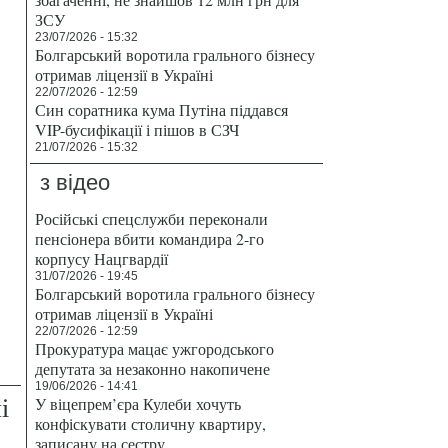
ЗСУ
23/07/2026 - 15:32
Болгарський воротила грального бізнесу
отримав ліцензії в Україні
22/07/2026 - 12:59
Син соратника кума Путіна піддався
VIP-бусифікації і пішов в СЗЧ
21/07/2026 - 15:32
з відео
Російські спецслужби переконали
пенсіонера вбити командира 2-го
корпусу Нацгвардії
31/07/2026 - 19:45
Болгарський воротила грального бізнесу
отримав ліцензії в Україні
22/07/2026 - 12:59
Прокуратура мацає ужгородського
депутата за незаконно накопичене
19/06/2026 - 14:41
і
У віцепрем’єра Кулеби хочуть
конфіскувати столичну квартиру,
записану на сестру