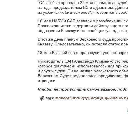
"Обыск был проведен 22 мая в рамках досуде
выгоды председателем ВС и адвокатом. Деньги
из украинских бизнесменов", - говорится в со
16 мая НАБУ и САП заявили о разоблачении сх
Правоохранители задержали действующего пре
подозрении Князеву и его сообщнику – адвокат
В тот же день пленум Верховного суда прогол
Князеву. Следовательно, он потерял статус пре
18 мая Высший совет правосудия удовлетворил
Руководитель САП Александр Клименко уточнял
которое фактически использовалось для прикр
и других судов. Он не назвал адвокатского об
Верховном Суде представляла юридическая фир
отрицали.
Чтобы не пропустить самое важное, подп
tags:
Всеволод Князєв
судді
корупція
кримінал
обыск