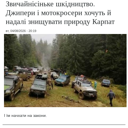
Звичайнісіньке шкідництво.
Джипери і мотокросери хочуть й
надалі знищувати природу Карпат
вт, 04/08/2026 - 20:19
І їм начхати на закони.