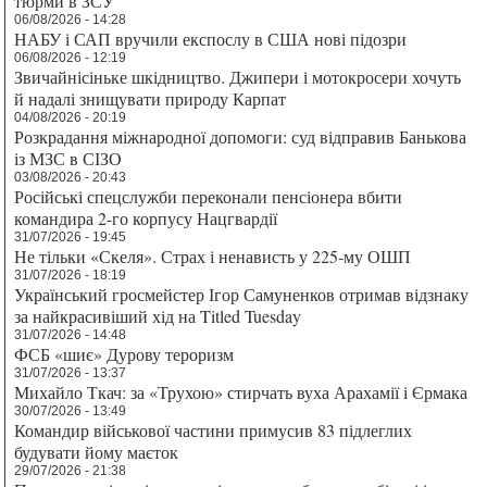
тюрми в ЗСУ
06/08/2026 - 14:28
НАБУ і САП вручили експослу в США нові підозри
06/08/2026 - 12:19
Звичайнісіньке шкідництво. Джипери і мотокросери хочуть
й надалі знищувати природу Карпат
04/08/2026 - 20:19
Розкрадання міжнародної допомоги: суд відправив Банькова
із МЗС в СІЗО
03/08/2026 - 20:43
Російські спецслужби переконали пенсіонера вбити
командира 2-го корпусу Нацгвардії
31/07/2026 - 19:45
Не тільки «Скеля». Страх і ненависть у 225-му ОШП
31/07/2026 - 18:19
Український гросмейстер Ігор Самуненков отримав відзнаку
за найкрасивіший хід на Titled Tuesday
31/07/2026 - 14:48
ФСБ «шиє» Дурову тероризм
31/07/2026 - 13:37
Михайло Ткач: за «Трухою» стирчать вуха Арахамії і Єрмака
30/07/2026 - 13:49
Командир військової частини примусив 83 підлеглих
будувати йому маєток
29/07/2026 - 21:38