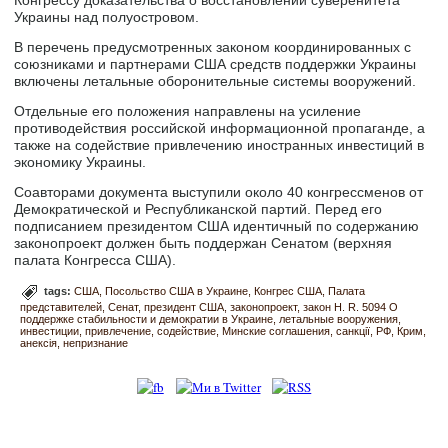
Конгрессу доказательства о восстановлении суверенитета
Украины над полуостровом.
В перечень предусмотренных законом координированных с
союзниками и партнерами США средств поддержки Украины
включены летальные оборонительные системы вооружений.
Отдельные его положения направлены на усиление
противодействия российской информационной пропаганде, а
также на содействие привлечению иностранных инвестиций в
экономику Украины.
Соавторами документа выступили около 40 конгрессменов от
Демократической и Республиканской партий. Перед его
подписанием президентом США идентичный по содержанию
законопроект должен быть поддержан Сенатом (верхняя
палата Конгресса США).
tags:
США
Посольство США в Украине
Конгрес США
Палата
представителей
Сенат
президент США
законопроект
закон H. R. 5094 О
поддержке стабильности и демократии в Украине
летальные вооружения
инвестиции
привлечение
содействие
Минские соглашения
санкції
РФ
Крим
анексія
непризнание