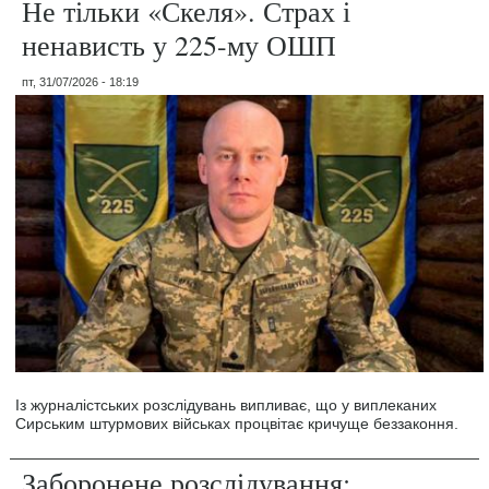
Не тільки «Скеля». Страх і
ненависть у 225-му ОШП
пт, 31/07/2026 - 18:19
Із журналістських розслідувань випливає, що у виплеканих
Сирським штурмових військах процвітає кричуще беззаконня.
Заборонене розслідування: