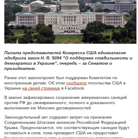
Палата представителей Конгресса США единогласно
одобрила закон H. R. 5094 "О поддержке стабильности и
демократии в Украине", очередь – за Сенатом и
президентом.
Ранее этот законопроект был поддержан Комитетом по
иностранным делам. Об этом
сообщило
посольства США в
Украине
на своей странице
в Facebook.
В законе зафиксировано сохранение американских санкций
против РФ до своевременного, полного и доказанного
выполнения ею Минских договоренностей.
Законодательный акт содержит запрет на признание
Соединенными Штатами аннексии Российской Федерацией
Крыма. Предполагается, что соответствующие санкции будут
оставаться в силе, пока президент США не предоставит