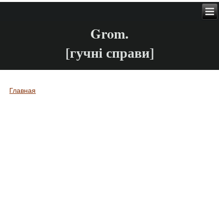
Grom.
[гучні справи]
Главная
Вы здесь