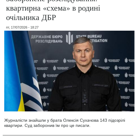
квартирна «схема» в родині
очільника ДБР
пт, 17/07/2026 - 18:27
Журналісти знайшли у брата Олексія Сухачова 143 підозрілі
квартири. Суд заборонив їм про це писати.