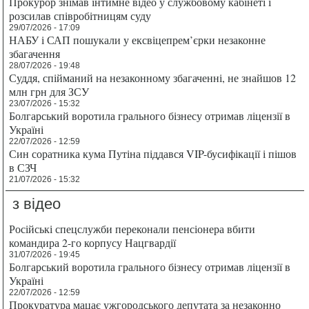
Прокурор знімав інтимне відео у службовому кабінеті і
розсилав співробітницям суду
29/07/2026 - 17:09
НАБУ і САП пошукали у ексвіцепрем’єрки незаконне
збагачення
28/07/2026 - 19:48
Суддя, спійманий на незаконному збагаченні, не знайшов 12
млн грн для ЗСУ
23/07/2026 - 15:32
Болгарський воротила грального бізнесу отримав ліцензії в
Україні
22/07/2026 - 12:59
Син соратника кума Путіна піддався VIP-бусифікації і пішов
в СЗЧ
21/07/2026 - 15:32
з відео
Російські спецслужби переконали пенсіонера вбити
командира 2-го корпусу Нацгвардії
31/07/2026 - 19:45
Болгарський воротила грального бізнесу отримав ліцензії в
Україні
22/07/2026 - 12:59
Прокуратура мацає ужгородського депутата за незаконно