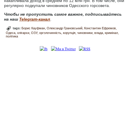
накапливала доход в среднем по 12 млн грн. В том числе, они
регулярно подкупали чиновников Одесского горсовета.
Чтобы не пропустить самое важное, подписывайтесь
на наш
Telegram-канал
.
tags:
Борис Кауфман
Олександр Грановський
Константин Ефремов
Одеса
олігархи
ОЗУ
оргзлочинність
корупція
чиновники
влада
кримінал
політика