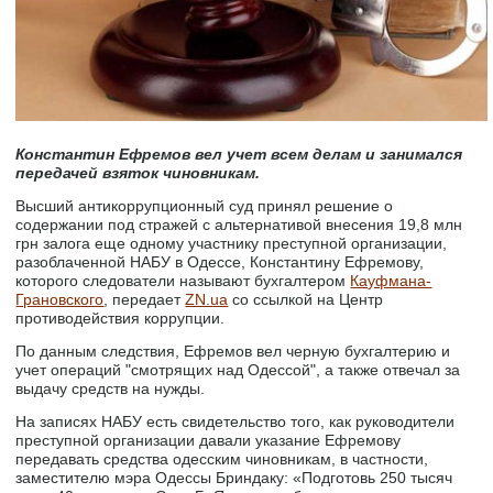
Константин Ефремов вел учет всем делам и занимался
передачей взяток чиновникам.
Высший антикоррупционный суд принял решение о
содержании под стражей с альтернативой внесения 19,8 млн
грн залога еще одному участнику преступной организации,
разоблаченной НАБУ в Одессе, Константину Ефремову,
которого следователи называют бухгалтером
Кауфмана-
Грановского
, передает
ZN.ua
со ссылкой на Центр
противодействия коррупции.
По данным следствия, Ефремов вел черную бухгалтерию и
учет операций "смотрящих над Одессой", а также отвечал за
выдачу средств на нужды.
На записях НАБУ есть свидетельство того, как руководители
преступной организации давали указание Ефремову
передавать средства одесским чиновникам, в частности,
заместителю мэра Одессы Бриндаку: «Подготовь 250 тысяч