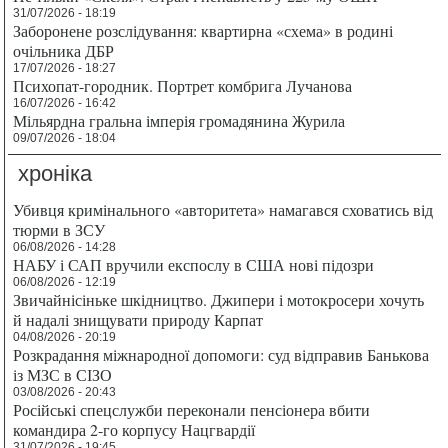
31/07/2026 - 18:19
Заборонене розслідування: квартирна «схема» в родині
очільника ДБР
17/07/2026 - 18:27
Психопат-городник. Портрет комбрига Лучанова
16/07/2026 - 16:42
Мільярдна гральна імперія громадянина Журила
09/07/2026 - 18:04
хроніка
Убивця кримінального «авторитета» намагався сховатись від
тюрми в ЗСУ
06/08/2026 - 14:28
НАБУ і САП вручили експослу в США нові підозри
06/08/2026 - 12:19
Звичайнісіньке шкідництво. Джипери і мотокросери хочуть
й надалі знищувати природу Карпат
04/08/2026 - 20:19
Розкрадання міжнародної допомоги: суд відправив Банькова
із МЗС в СІЗО
03/08/2026 - 20:43
Російські спецслужби переконали пенсіонера вбити
командира 2-го корпусу Нацгвардії
31/07/2026 - 19:45