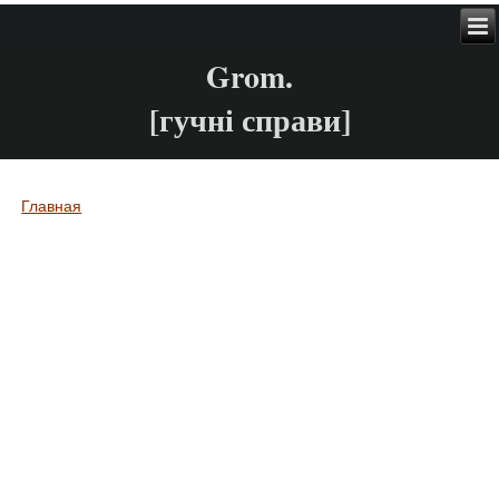
Grom.
[гучні справи]
Главная
Вы здесь