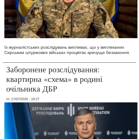
Із журналістських розслідувань випливає, що у виплеканих
Сирським штурмових військах процвітає кричуще беззаконня.
Заборонене розслідування:
квартирна «схема» в родині
очільника ДБР
пт, 17/07/2026 - 18:27