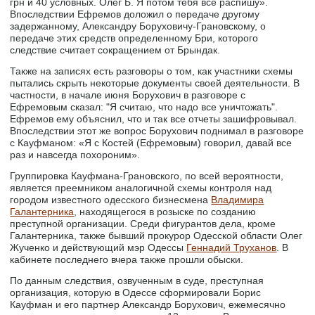
грн и 40 условных. Олег Б. Я потом тебя все распишу».
Впоследствии Ефремов доложил о передаче другому
задержанному, Александру Боруховичу-Грановскому, о
передаче этих средств определенному Бри, которого
следствие считает сокращением от Брындак.
Также на записях есть разговоры о том, как участники схемы
пытались скрыть некоторые документы своей деятельности. В
частности, в начале июня Борухович в разговоре с
Ефремовым сказал: "Я считаю, что надо все уничтожать".
Ефремов ему объяснил, что и так все отчеты зашифровывал.
Впоследствии этот же вопрос Борухович поднимал в разговоре
с Кауфманом: «Я с Костей (Ефремовым) говорил, давай все
раз и навсегда похороним».
Группировка Кауфмана-Грановского, по всей вероятности,
является преемником аналогичной схемы контроля над
городом известного одесского бизнесмена
Владимира
Галантерника
, находящегося в розыске по созданию
преступной организации. Среди фигурантов дела, кроме
Галантерника, также бывший прокурор Одесской области Олег
Жученко и действующий мэр Одессы
Геннадий Труханов
. В
кабинете последнего вчера также прошли обыски.
По данным следствия, озвученным в суде, преступная
организация, которую в Одессе сформировали Борис
Кауфман и его партнер Александр Борухович, ежемесячно