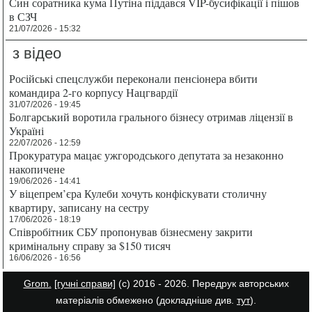
Син соратника кума Путіна піддався VIP-бусифікації і пішов
в СЗЧ
21/07/2026 - 15:32
з відео
Російські спецслужби переконали пенсіонера вбити
командира 2-го корпусу Нацгвардії
31/07/2026 - 19:45
Болгарський воротила грального бізнесу отримав ліцензії в
Україні
22/07/2026 - 12:59
Прокуратура мацає ужгородського депутата за незаконно
накопичене
19/06/2026 - 14:41
У віцепрем’єра Кулеби хочуть конфіскувати столичну
квартиру, записану на сестру
17/06/2026 - 18:19
Співробітник СБУ пропонував бізнесмену закрити
кримінальну справу за $150 тисяч
16/06/2026 - 16:56
Grom.
[гучні справи]
(с) 2016 - 2026. Передрук авторських
матеріалів обмежено (докладніше див.
тут
).