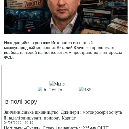
Находящийся в розыске Интерпола известный
международный мошенник Виталий Юрченко продолжает
вербовать людей на постсоветском пространстве в интересах
ФСБ.
в полі зору
Звичайнісіньке шкідництво. Джипери і мотокросери хочуть
й надалі знищувати природу Карпат
04/08/2026 - 20:19
Не тільки «Скеля». Страх і ненависть у 225-му ОШП