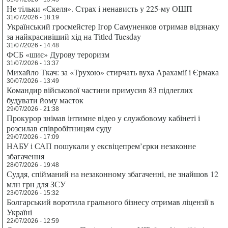
Не тільки «Скеля». Страх і ненависть у 225-му ОШП
31/07/2026 - 18:19
Український гросмейстер Ігор Самуненков отримав відзнаку
за найкрасивіший хід на Titled Tuesday
31/07/2026 - 14:48
ФСБ «шиє» Дурову тероризм
31/07/2026 - 13:37
Михайло Ткач: за «Трухою» стирчать вуха Арахамії і Єрмака
30/07/2026 - 13:49
Командир військової частини примусив 83 підлеглих
будувати йому маєток
29/07/2026 - 21:38
Прокурор знімав інтимне відео у службовому кабінеті і
розсилав співробітницям суду
29/07/2026 - 17:09
НАБУ і САП пошукали у ексвіцепрем’єрки незаконне
збагачення
28/07/2026 - 19:48
Суддя, спійманий на незаконному збагаченні, не знайшов 12
млн грн для ЗСУ
23/07/2026 - 15:32
Болгарський воротила грального бізнесу отримав ліцензії в
Україні
22/07/2026 - 12:59