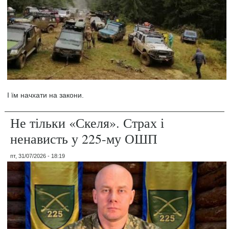
І їм начхати на закони.
Не тільки «Скеля». Страх і
ненависть у 225-му ОШП
пт, 31/07/2026 - 18:19