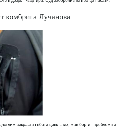
43 підозрілі квартири. Суд заборонив їм про це писати.
ет комбрига Лучанова
леглим викрасти і вбити цивільних, мав борги і проблеми з