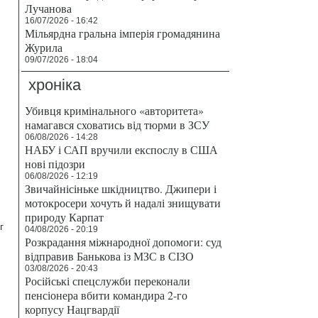
Лучанова
16/07/2026 - 16:42
Мільярдна гральна імперія громадянина
Журила
09/07/2026 - 18:04
хроніка
Убивця кримінального «авторитета»
намагався сховатись від тюрми в ЗСУ
06/08/2026 - 14:28
НАБУ і САП вручили експослу в США
нові підозри
06/08/2026 - 12:19
Звичайнісіньке шкідництво. Джипери і
мотокросери хочуть й надалі знищувати
природу Карпат
г
04/08/2026 - 20:19
Розкрадання міжнародної допомоги: суд
відправив Банькова із МЗС в СІЗО
03/08/2026 - 20:43
Російські спецслужби переконали
пенсіонера вбити командира 2-го
корпусу Нацгвардії