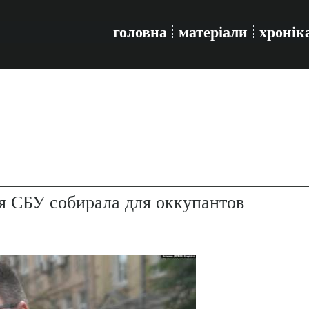
головна
матеріали
хронік
я СБУ собирала для оккупантов