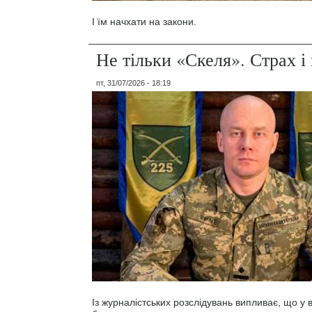
І їм начхати на закони.
Не тільки «Скеля». Страх 
пт, 31/07/2026 - 18:19
Із журналістських розслідувань випливає, що у