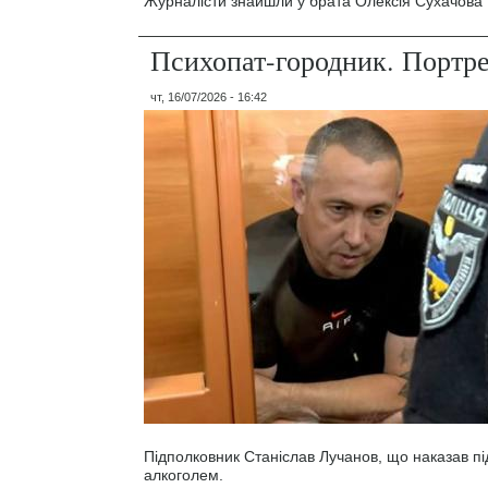
Журналісти знайшли у брата Олексія Сухачова 1
Психопат-городник. Портр
чт, 16/07/2026 - 16:42
Підполковник Станіслав Лучанов, що наказав під
алкоголем.