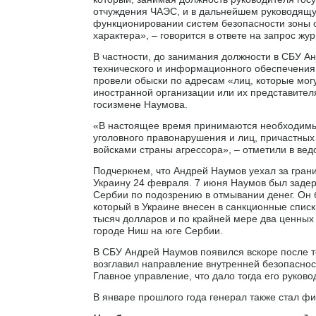
отчуждения ЧАЭС, и в дальнейшем руководящу
функционировании систем безопасности зоны
характера», – говорится в ответе на запрос жу
В частности, до занимания должности в СБУ А
технического и информационного обеспечения 
провели обыски по адресам «лиц, которые могу
иностранной организации или их представител
госизмене Наумова.
«В настоящее время принимаются необходимые
уголовного правонарушения и лиц, причастных
войсками страны агрессора», – отметили в вед
Подчеркнем, что Андрей Наумов уехал за гран
Украину 24 февраля. 7 июня Наумов был заде
Сербии по подозрению в отмывании денег. Он
который в Украине внесен в санкционные списк
тысяч долларов и по крайней мере два ценных
городе Ниш на юге Сербии.
В СБУ Андрей Наумов появился вскоре после то
возглавил направление внутренней безопасност
Главное управление, что дало тогда его руков
В январе прошлого года генерал также стал фи