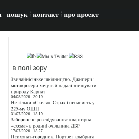
а
пошук
контакт
про проект
в полі зору
Звичайнісіньке шкідництво. Джипери і
мотокросери хочуть й надалі знищувати
природу Карпат
04/08/2026 - 20:19
Не тільки «Скеля». Страх і ненависть у
225-му ОШП
31/07/2026 - 18:19
Заборонене розслідування: квартирна
«схема» в родині очільника ДБР
17/07/2026 - 18:27
Психопат-городник. Портрет комбрига