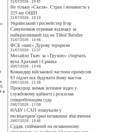
31/07/2026 - 19:45
Не тільки «Скеля». Страх і ненависть у
225-му ОШП
31/07/2026 - 18:19
Український гросмейстер Ігор
о-
Самуненков отримав відзнаку за
найкрасивіший хід на Titled Tuesday
31/07/2026 - 14:48
ФСБ «шиє» Дурову тероризм
31/07/2026 - 13:37
Михайло Ткач: за «Трухою» стирчать
вуха Арахамії і Єрмака
30/07/2026 - 13:49
Командир військової частини примусив
в
83 підлеглих будувати йому маєток
м,
29/07/2026 - 21:38
25
Прокурор знімав інтимне відео у
й в
службовому кабінеті і розсилав
співробітницям суду
29/07/2026 - 17:09
НАБУ і САП пошукали у
ексвіцепрем’єрки незаконне збагачення
28/07/2026 - 19:48
Суддя, спійманий на незаконному
збагаченні, не знайшов 12 млн грн для