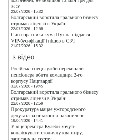
ЗСУ
23/07/2026 - 15:32
Болгарський воротила грального бізнесу
отримав ліцензії в Україні
22/07/2026 - 12:59
Син соратника кума Путіна піддався
VIP-бусифікації і пішов в СЗЧ
21/07/2026 - 15:32
з відео
Російські спецслужби переконали
пенсіонера вбити командира 2-го
корпусу Нацгвардії
31/07/2026 - 19:45
Болгарський воротила грального бізнесу
отримав ліцензії в Україні
22/07/2026 - 12:59
Прокуратура мацає ужгородського
депутата за незаконно накопичене
19/06/2026 - 14:41
У віцепрем’єра Кулеби хочуть
конфіскувати столичну квартиру,
записану на сестру