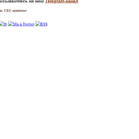
исывайтесь на наш
Telegram-канал
.
би
СБУ
кримінал