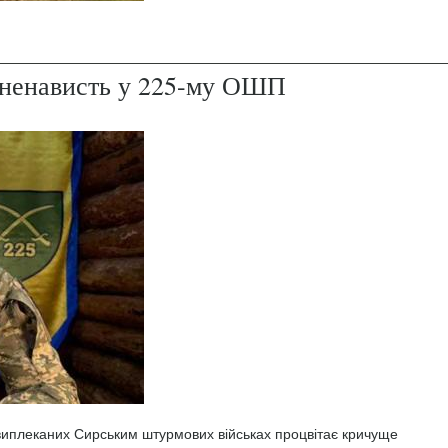
і ненависть у 225-му ОШП
 виплеканих Сирським штурмових військах процвітає кричуще