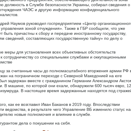
ю должность в Службе безопасности Украины, собирал сведения о
 отчуждения ЧАЭС и другую информацию конфиденциального
рналистов.
ндрей Наумов руководил госпредприятием «Центр организационног
управления зоной отчуждения». Также в ГБР сообщили, что уже
т быть причастны к сбору и передаче иностранному государству,
ям сведений, составляющих государственную тайну» по делу о
 меры для установления всех объективных обстоятельств
 к сотрудничеству со специальными службами и оккупационными
омстве
ицу за считанные часы до полномасштабного вторжения армии РФ 
ржан на пограничном переходе с Северной Македонией на юге
 был задержан вместе с гражданином Германии Александром Аксто
и. В машине, по которой они ехали, обнаружили 600 тысяч евро, 1
 изумруда. В настоящее время задержанные находятся под страже
го, как ее возглавил Иван Баканов в 2019 году. Впоследствии
и ведомства, в результате чего Управление ВБ изменило статус на
одителю новые полномочия и влияние в службе.
гурантом дела о покушении на себя.