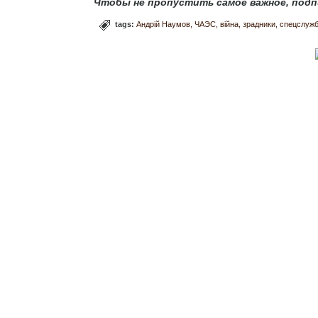
Чтобы не пропустить самое важное, подп
tags:
Андрій Наумов
ЧАЭС
війна
зрадники
спецслуж