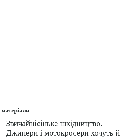
матеріали
Звичайнісіньке шкідництво.
Джипери і мотокросери хочуть й