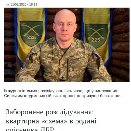
пт, 31/07/2026 - 18:19
Із журналістських розслідувань випливає, що у виплеканих
Сирським штурмових військах процвітає кричуще беззаконня.
Заборонене розслідування:
квартирна «схема» в родині
очільника ДБР