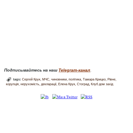
Подписывайтесь на наш
Telegram-канал
.
tags:
Сергей Крук
МЧС
чиновники
політика
Тамара Крицко
Рівне
корупція
нерухомість
декларації
Елена Крук
Стоград
Клуб дом захід