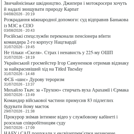
Звичайнісіньке шкідництво. Джипери і мотокросери хочуть
й надалі знищувати природу Карпат
04/08/2026 - 20:19
Розкрадання міжнародної допомоги: суд відправив Банькова
із МЗС в СІЗО
03/08/2026 - 20:43
Російські спецслужби переконали пенсіонера вбити
командира 2-го корпусу Нацгвардії
31/07/2026 - 19:45
Не тільки «Скеля». Страх і ненависть у 225-му ОШП
31/07/2026 - 18:19
Український гросмейстер Ігор Самуненков отримав відзнаку
за найкрасивіший хід на Titled Tuesday
31/07/2026 - 14:48
ФСБ «шиє» Дурову тероризм
31/07/2026 - 13:37
Михайло Ткач: за «Трухою» стирчать вуха Арахамії і Єрмака
30/07/2026 - 13:49
Командир військової частини примусив 83 підлеглих
будувати йому маєток
29/07/2026 - 21:38
Прокурор знімав інтимне відео у службовому кабінеті і
розсилав співробітницям суду
29/07/2026 - 17:09
НАБУ і САП пошукали у ексвіцепрем’єрки незаконне