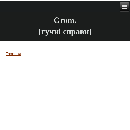
Grom.
[гучні справи]
Главная
Вы здесь