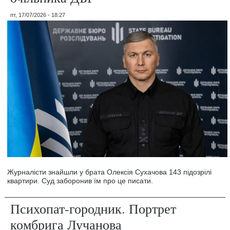
пт, 17/07/2026 - 18:27
Журналісти знайшли у брата Олексія Сухачова 143 підозрілі
квартири. Суд заборонив їм про це писати.
Психопат-городник. Портрет
комбрига Лучанова