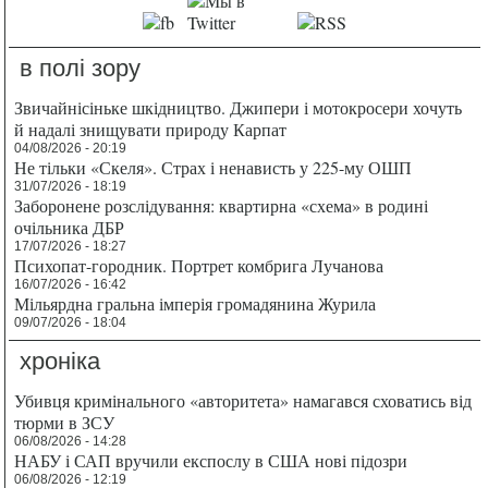
в полі зору
Звичайнісіньке шкідництво. Джипери і мотокросери хочуть
й надалі знищувати природу Карпат
04/08/2026 - 20:19
Не тільки «Скеля». Страх і ненависть у 225-му ОШП
31/07/2026 - 18:19
Заборонене розслідування: квартирна «схема» в родині
очільника ДБР
17/07/2026 - 18:27
Психопат-городник. Портрет комбрига Лучанова
16/07/2026 - 16:42
Мільярдна гральна імперія громадянина Журила
09/07/2026 - 18:04
хроніка
Убивця кримінального «авторитета» намагався сховатись від
тюрми в ЗСУ
06/08/2026 - 14:28
НАБУ і САП вручили експослу в США нові підозри
06/08/2026 - 12:19