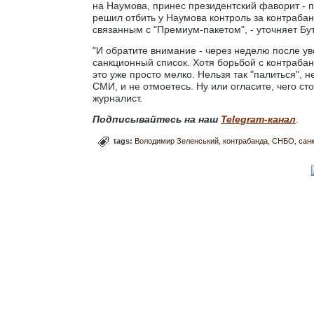
на Наумова, принес президентский фаворит - 
решил отбить у Наумова контроль за контрабан
связанным с "Премиум-пакетом", - уточняет Бут
"И обратите внимание - через неделю после у
санкционный список. Хотя борьбой с контраб
это уже просто мелко. Нельзя так "палиться", 
СМИ, и не отмоетесь. Ну или огласите, чего ст
журналист.
Подписывайтесь на наш
Telegram-канал
.
tags:
Володимир Зеленський
контрабанда
СНБО
санк