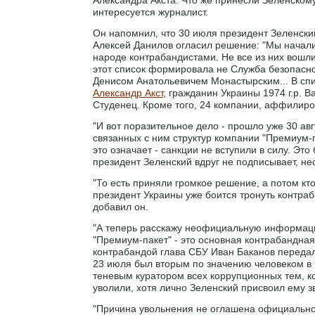
интересуется журналист.
Он напомнил, что 30 июля президент Зеленски
Алексей Данилов огласил решение: "Мы начали 
народе контрабандистами. Не все из них вошли
этот список формировала не Служба безопасно
Денисом Анатольевичем Монастырским... В спи
Александр Акст
, гражданин Украины 1974 г.р. В
Студенец. Кроме того, 24 компании, аффилиров
"И вот поразительное дело - прошло уже 30 авгу
связанных с ним структур компании "Премиум-па
это означает - санкции не вступили в силу. Это
президент Зеленский вдруг не подписывает, не
"То есть приняли громкое решение, а потом кто
президент Украины уже боится тронуть контраб
добавил он.
"А теперь расскажу неофициальную информацию
"Премиум-пакет" - это основная контрабандная
контрабандой глава СБУ Иван Баканов передал
23 июля был вторым по значению человеком в 
теневым куратором всех коррупционных тем, к
уволили, хотя лично Зеленский присвоил ему з
"Причина увольнения не оглашена официально,