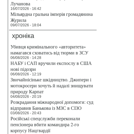
Лучанова
16/07/2026 - 16:42
Мільярдна гральна імперія громадянина
Журила
09/07/2026 - 18:04
хроніка
Убивця кримінального «авторитета»
намагався сховатись від тюрми в ЗСУ
06/08/2026 - 14:28
НАБУ і САП вручили експослу в США
нові підозри
06/08/2026 - 12:19
Звичайнісіньке шкідництво. Джипери і
мотокросери хочуть й надалі знищувати
природу Карпат
04/08/2026 - 20:19
Розкрадання міжнародної допомоги: суд
відправив Банькова із МЗС в СІЗО
03/08/2026 - 20:43
Російські спецслужби переконали
пенсіонера вбити командира 2-го
корпусу Нацгвардії