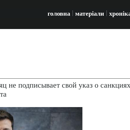
головна
матеріали
хронік
ц не подписывает свой указ о санкция
та