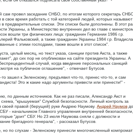
й сам провел заседание СНБО, по итогам которого секретарь СНБ
в свое время работать с той категорией людей, которых называют
 в предварительные списки. Эти списки были дополнены. В этот ра
сти Украины, а Министерство внутренних дел во главе с министро
сок вошли три физических лица: гражданин Германии 1986 г.р.
алерий Фальковский, а также гражданин Украины 1984 г.р. Владисл
анные с этими господами, также вошли в этот список".
ста, целый месяц, но текст указа, санкции против Акста, а также
кет", до сих пор не опубликован на сайте президента Украины. А
 беспрецедентный случай, когда введение персональных санкций
смотря на публичное оглашение", - отмечает Бутусов.
-то зашел к Зеленскому, предъявил что-то, принес что-то, и сам
андиста! Это ж какие надо аргументы привести или принести!" -
, по данным источников. Как не раз писали, Александр Акст и
 схема, "крышуемая" Службой безопасности. Личный контроль за
 своей правой (берущей) руке Андрею Наумову.
Андрей Наумов
д
СБУ - начальником Главного управления внутренней безопасности
оторые "доит" СБУ. Но 23 июля Наумова сняли с должности и
вание бригадного генерала", - рассказал Бутусов.
 но по слухам - Зеленскому принесли многочисленный компромат