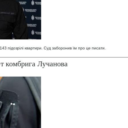
43 підозрілі квартири. Суд заборонив їм про це писати.
ет комбрига Лучанова