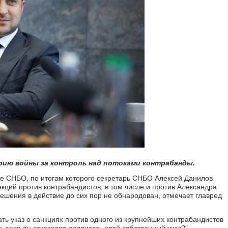
рию войны за контроль над потоками контрабанды.
е СНБО, по итогам которого секретарь СНБО Алексей Данилов
кций против контрабандистов, в том числе и против Александра
 решения в действие до сих пор не обнародован, отмечает главред
ть указ о санкциях против одного из крупнейших контрабандистов
 если он отказался подписать свой собственный указ?" -