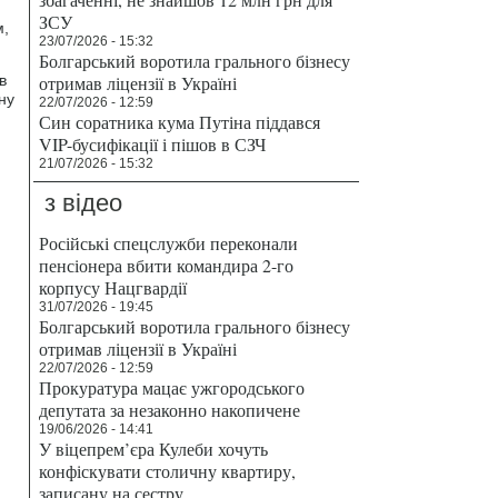
ЗСУ
м,
23/07/2026 - 15:32
Болгарський воротила грального бізнесу
в
отримав ліцензії в Україні
ну
22/07/2026 - 12:59
Син соратника кума Путіна піддався
VIP-бусифікації і пішов в СЗЧ
21/07/2026 - 15:32
з відео
Російські спецслужби переконали
пенсіонера вбити командира 2-го
корпусу Нацгвардії
31/07/2026 - 19:45
Болгарський воротила грального бізнесу
отримав ліцензії в Україні
22/07/2026 - 12:59
Прокуратура мацає ужгородського
депутата за незаконно накопичене
19/06/2026 - 14:41
У віцепрем’єра Кулеби хочуть
конфіскувати столичну квартиру,
записану на сестру