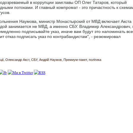
подозреваемый в коррупции замглавы ОП Олег Татаров, который
дными потоками. И главный компромат - это причастность к схема
усов.
вольнения Наумова, министр Монастырский от МВД включает Акста 
андой занимается не МВД, а именно СБУ. Владимир Александрович, 
немедленно подписывайте указ, иначе вам будут это напоминать все
оит отказ подписать указ по контрабандистам", - резюмировал
ції
Олександр Акст
СБУ
Андрій Наумов
Премиум-пакет
політика