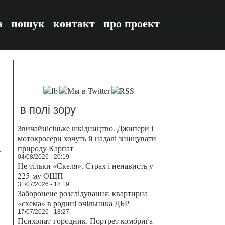
а
пошук
контакт
про проект
в полі зору
Звичайнісіньке шкідництво. Джипери і
мотокросери хочуть й надалі знищувати
х
природу Карпат
04/08/2026 - 20:19
Не тільки «Скеля». Страх і ненависть у
225-му ОШП
31/07/2026 - 18:19
Заборонене розслідування: квартирна
«схема» в родині очільника ДБР
17/07/2026 - 18:27
Психопат-городник. Портрет комбрига