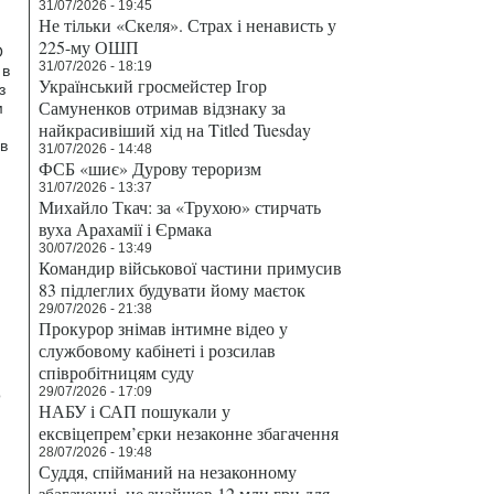
31/07/2026 - 19:45
Не тільки «Скеля». Страх і ненависть у
225-му ОШП
О
31/07/2026 - 18:19
 в
Український гросмейстер Ігор
з
Самуненков отримав відзнаку за
м
найкрасивіший хід на Titled Tuesday
ав
31/07/2026 - 14:48
ФСБ «шиє» Дурову тероризм
31/07/2026 - 13:37
Михайло Ткач: за «Трухою» стирчать
вуха Арахамії і Єрмака
30/07/2026 - 13:49
Командир військової частини примусив
83 підлеглих будувати йому маєток
29/07/2026 - 21:38
Прокурор знімав інтимне відео у
службовому кабінеті і розсилав
співробітницям суду
29/07/2026 - 17:09
о
НАБУ і САП пошукали у
,
ексвіцепрем’єрки незаконне збагачення
28/07/2026 - 19:48
Суддя, спійманий на незаконному
збагаченні, не знайшов 12 млн грн для