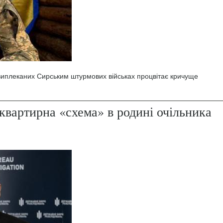
 виплеканих Сирським штурмових військах процвітає кричуще
квартирна «схема» в родині очільника