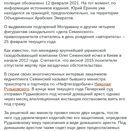
полиции обозначено 12 февраля 2021. На тот момент, по
информации источников издания, Юрий Ериняк уже
находился за границей, предположительно, на территории
Объединенных Арабских Эмиратов.
О выдвижении подозрений Молдавану и другим четырем
фигурантам скандального «дела Семинского»
правоохранители отчитались в день рождения «авторитета» –
25 февраля текущего года.
Как известно, топ-менеджер крупнейшей украинской
газодобывающей компании Олег Семинский исчез в Киеве в
начале 2012 года. Считается, что весной 2015 похитители
отпустили жертву при загадочных обстоятельствах.
В серии своих многочисленных интервью заказчиком
киднеппинга Семинский называл бывшего министра
транспорта и партнера по «Нефтегаздобыче»
Николая
Рудьковского
. В конце мая текущего года Печерский суд
отправил Рудьковского под ночной домашний арест, однако
через месяц апелляционная инстанция постановила взять его
под стражу.
За решеткой экс-министр провел около двух недель, после
чего суд удовлетворил ходатайство его защитников, определив
Рудьковскому меру пресечения в виде домашнего ареста. Под
домашним арестом также сидят еще двое предполагаемых