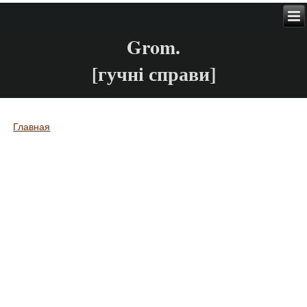
Grom.
[гучні справи]
Главная
Вы здесь