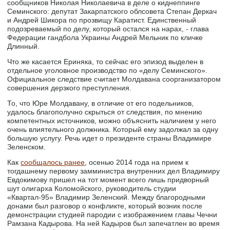
сообщников Николая Николаевича в деле о киднеппинге
Семинского: депутат Закарпатского облсовета Степан Деркач
и Андрей Шикора по прозвищу Каратист. Единственный
подозреваемый по делу, который остался на нарах, - глава
Федерации гандбола Украины Андрей Мельник по кличке
Длинный.
Что же касается Ериняка, то сейчас его эпизод выделен в
отдельное уголовное производство по «делу Семинского».
Официальное следствие считает Молдавана соорганизатором
совершения дерзкого преступления.
То, что Юре Молдавану, в отличие от его подельников,
удалось благополучно скрыться от следствия, по мнению
компетентных источников, можно объяснить наличием у него
очень влиятельного должника. Который ему задолжал за одну
большую услугу. Речь идет о президенте страны Владимире
Зеленском.
Как
сообщалось ранее
, осенью 2014 года на прием к
тогдашнему первому замминистра внутренних дел Владимиру
Евдокимову пришел на тот момент всего лишь придворный
шут олигарха Коломойского, руководитель студии
«Квартал-95» Владимир Зеленский. Между благородными
донами был разговор о конфликте, который возник после
демонстрации студией пародии с изображением главы Чечни
Рамзана Кадырова. На ней Кадыров был запечатлен во время