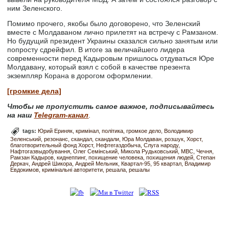
ним Зеленского.
Помимо прочего, якобы было договорено, что Зеленский
вместе с Молдаваном лично прилетят на встречу с Рамзаном.
Но будущий президент Украины сказался сильно занятым или
попросту сдрейфил. В итоге за величайшего лидера
современности перед Кадыровым пришлось отдуваться Юре
Молдавану, который взял с собой в качестве презента
экземпляр Корана в дорогом оформлении.
[громкие дела]
Чтобы не пропустить самое важное, подписывайтесь
на наш
Telegram-канал
.
tags:
Юрий Ериняк
кримінал
політика
громкое дело
Володимир
Зеленський
резонанс
скандал
скандали
Юра Молдаван
розшук
Хорст
благотворительный фонд Хорст
Нефтегаздобыча
Слуга народу
Нафтогазвыдобування
Олег Семінський
Микола Рудьковський
МВС
Чечня
Рамзан Кадыров
киднеппинг
похищение человека
похищения людей
Степан
Деркач
Андрей Шикора
Андрей Мельник
Квартал-95
95 квартал
Владимир
Евдокимов
кримінальні авторитети
решала
решалы