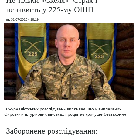
ненависть у 225-му ОШП
пт, 31/07/2026 - 18:19
Із журналістських розслідувань випливає, що у виплеканих
Сирським штурмових військах процвітає кричуще беззаконня.
Заборонене розслідування: