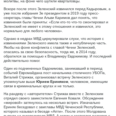
молитвы, на фоне чего шутили кварталовцы.
Вскоре после этого Зеленский извинился перед Кадыровым, а
уже после избрания Зе президентом в 2019 году пресс-
секретарь главы Чечни Альви Каримов дал понять, что
извинения были приняты: «Если кто-то что-то смонтировал и
Зеленский не имеет к этому отношения и извинился, это
нормально для любого человека».
Однако в недрах МВД циркулировали слухи, что история с
извинениями Зеленского имела также и непубличную часть.
Якобы на фоне конфликта с главой Чечни Зеленский,
опасаясь за свою безопасность, тогда же, в 2014 году,
обратился за помощью к Владимиру Евдокимову. И последний
действительно помог.
Один из подчиненных Евдокимова, занимавший в период
событий Евромайдана пост начальника столичного УБОПа,
Виталий Стрижак, организовал встречу Зеленского с
упомянутым выше
Юрием Ериняком
, человеком, имеющим
связи в криминальных кругах и не только.
На рандеву с «авторитетом» Стрижак вместе с Зеленским
отрядил своего заместителя Евгения Коваля. Обсуждение
«мировой» затянулось на несколько встреч. Изначально
Ериняк беседовал с замглавы МВД Чеченской Республики,
которого называл в беседе «Апти». После этого Молдована
вывели на руководителя МВД. А затем и состоялся разговор с