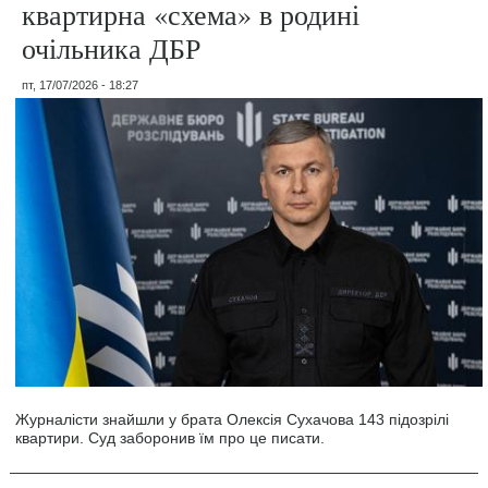
квартирна «схема» в родині
очільника ДБР
пт, 17/07/2026 - 18:27
Журналісти знайшли у брата Олексія Сухачова 143 підозрілі
квартири. Суд заборонив їм про це писати.