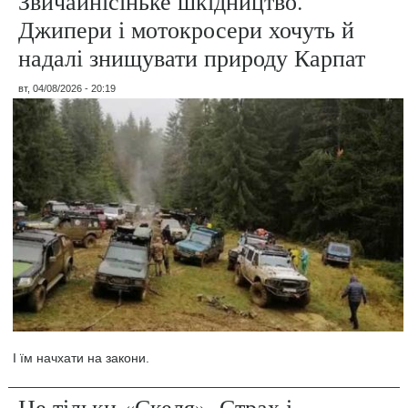
Звичайнісіньке шкідництво.
Джипери і мотокросери хочуть й
надалі знищувати природу Карпат
вт, 04/08/2026 - 20:19
І їм начхати на закони.
Не тільки «Скеля». Страх і