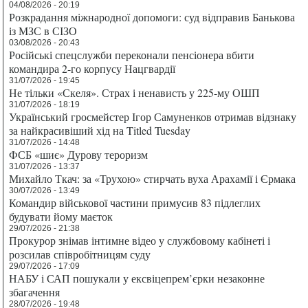
04/08/2026 - 20:19
Розкрадання міжнародної допомоги: суд відправив Банькова
із МЗС в СІЗО
03/08/2026 - 20:43
Російські спецслужби переконали пенсіонера вбити
командира 2-го корпусу Нацгвардії
31/07/2026 - 19:45
Не тільки «Скеля». Страх і ненависть у 225-му ОШП
31/07/2026 - 18:19
Український гросмейстер Ігор Самуненков отримав відзнаку
за найкрасивіший хід на Titled Tuesday
31/07/2026 - 14:48
ФСБ «шиє» Дурову тероризм
31/07/2026 - 13:37
Михайло Ткач: за «Трухою» стирчать вуха Арахамії і Єрмака
30/07/2026 - 13:49
Командир військової частини примусив 83 підлеглих
будувати йому маєток
29/07/2026 - 21:38
Прокурор знімав інтимне відео у службовому кабінеті і
розсилав співробітницям суду
29/07/2026 - 17:09
НАБУ і САП пошукали у ексвіцепрем’єрки незаконне
збагачення
28/07/2026 - 19:48