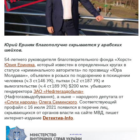
Юрий Ериняк благополучно скрывается у арабских
шейхов.
54-летнего руководителя благотворительного фонда «Хорст»
Юрия Ериняка
, который известен в определенных кругах в
статусе «криминального авторитета» по прозвищу «Юра
Молдаван», объявлен в розыск по подозрению в похищении
человека (ч.3 ст.146 УК), пытках (ч.2 ст.187 УК) и
вымогательстве (ч.4 ст.189 УК) $200 млн. убывшего
гендиректора
ЗАО «Нефтегаздобыча»
(Нафтогазвыдобування), а ныне – народного депутата от
«Слуги народа»
Олега Семинского
. Соответствующий
профайл с 16 июля 2021 появился в перечне лиц,
скрывающихся от органов власти на сайте МВД, пишет
интернет-издание
Dетектив-Info
.