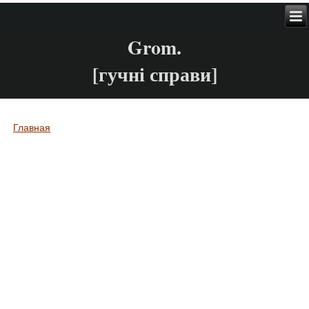
Grom.
[гучні справи]
Главная
Вы здесь