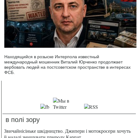
Находящийся в розыске Интерпола известный
международный мошенник Виталий Юрченко продолжает
вербовать людей на постсоветском пространстве в интересах
ФСБ.
в полі зору
Звичайнісіньке шкідництво. Джипери і мотокросери хочуть
й надалі знищувати природу Карпат