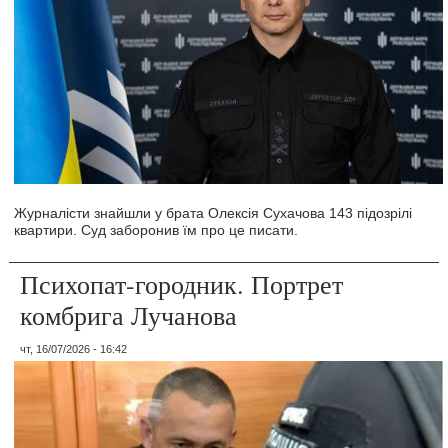
Журналісти знайшли у брата Олексія Сухачова 143 підозрілі
квартири. Суд заборонив їм про це писати.
Психопат-городник. Портрет
комбрига Лучанова
чт, 16/07/2026 - 16:42