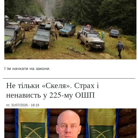
І їм начхати на закони.
Не тільки «Скеля». Страх і
ненависть у 225-му ОШП
пт, 31/07/2026 - 18:19