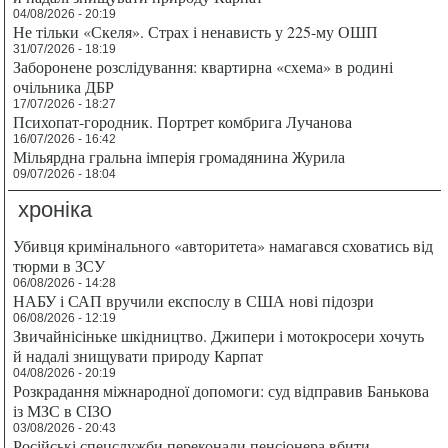
04/08/2026 - 20:19
Не тільки «Скеля». Страх і ненависть у 225-му ОШП
31/07/2026 - 18:19
Заборонене розслідування: квартирна «схема» в родині
очільника ДБР
17/07/2026 - 18:27
Психопат-городник. Портрет комбрига Лучанова
16/07/2026 - 16:42
Мільярдна гральна імперія громадянина Журила
09/07/2026 - 18:04
хроніка
Убивця кримінального «авторитета» намагався сховатись від
тюрми в ЗСУ
06/08/2026 - 14:28
НАБУ і САП вручили експослу в США нові підозри
06/08/2026 - 12:19
Звичайнісіньке шкідництво. Джипери і мотокросери хочуть
й надалі знищувати природу Карпат
04/08/2026 - 20:19
Розкрадання міжнародної допомоги: суд відправив Банькова
із МЗС в СІЗО
03/08/2026 - 20:43
Російські спецслужби переконали пенсіонера вбити