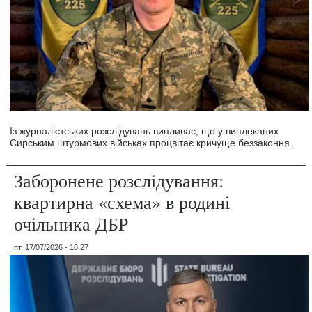
Із журналістських розслідувань випливає, що у виплеканих
Сирським штурмових військах процвітає кричуще беззаконня.
Заборонене розслідування:
квартирна «схема» в родині
очільника ДБР
пт, 17/07/2026 - 18:27