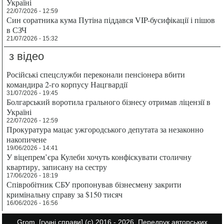
Україні
22/07/2026 - 12:59
Син соратника кума Путіна піддався VIP-бусифікації і пішов
в СЗЧ
21/07/2026 - 15:32
з відео
Російські спецслужби переконали пенсіонера вбити
командира 2-го корпусу Нацгвардії
31/07/2026 - 19:45
Болгарський воротила грального бізнесу отримав ліцензії в
Україні
22/07/2026 - 12:59
Прокуратура мацає ужгородського депутата за незаконно
накопичене
19/06/2026 - 14:41
У віцепрем’єра Кулеби хочуть конфіскувати столичну
квартиру, записану на сестру
17/06/2026 - 18:19
Співробітник СБУ пропонував бізнесмену закрити
кримінальну справу за $150 тисяч
16/06/2026 - 16:56
Grom.
[гучні справи]
(с) 2016 - 2026. Передрук авторських