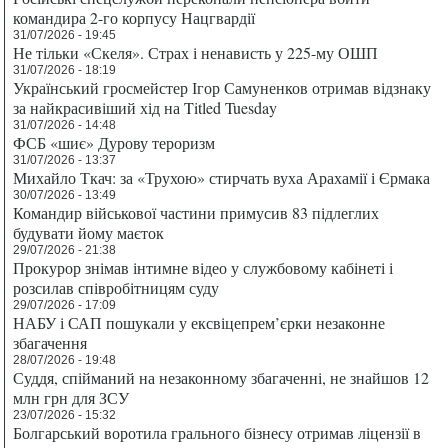
командира 2-го корпусу Нацгвардії
31/07/2026 - 19:45
Не тільки «Скеля». Страх і ненависть у 225-му ОШП
31/07/2026 - 18:19
Український гросмейстер Ігор Самуненков отримав відзнаку
за найкрасивіший хід на Titled Tuesday
31/07/2026 - 14:48
ФСБ «шиє» Дурову тероризм
31/07/2026 - 13:37
Михайло Ткач: за «Трухою» стирчать вуха Арахамії і Єрмака
30/07/2026 - 13:49
Командир військової частини примусив 83 підлеглих
будувати йому маєток
29/07/2026 - 21:38
Прокурор знімав інтимне відео у службовому кабінеті і
розсилав співробітницям суду
29/07/2026 - 17:09
НАБУ і САП пошукали у ексвіцепрем’єрки незаконне
збагачення
28/07/2026 - 19:48
Суддя, спійманий на незаконному збагаченні, не знайшов 12
млн грн для ЗСУ
23/07/2026 - 15:32
Болгарський воротила грального бізнесу отримав ліцензії в