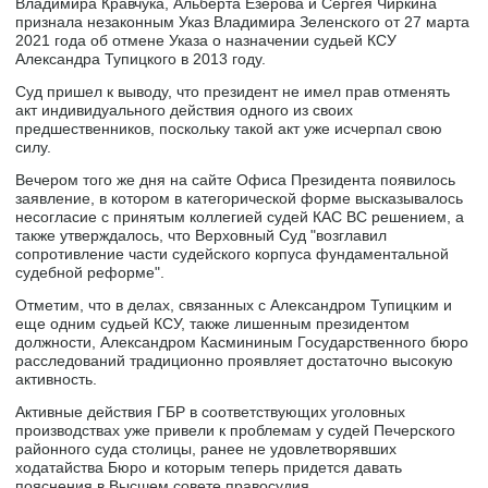
Владимира Кравчука, Альберта Езерова и Сергея Чиркина
признала незаконным Указ Владимира Зеленского от 27 марта
2021 года об отмене Указа о назначении судьей КСУ
Александра Тупицкого в 2013 году.
Суд пришел к выводу, что президент не имел прав отменять
акт индивидуального действия одного из своих
предшественников, поскольку такой акт уже исчерпал свою
силу.
Вечером того же дня на сайте Офиса Президента появилось
заявление, в котором в категорической форме высказывалось
несогласие с принятым коллегией судей КАС ВС решением, а
также утверждалось, что Верховный Суд "возглавил
сопротивление части судейского корпуса фундаментальной
судебной реформе".
Отметим, что в делах, связанных с Александром Тупицким и
еще одним судьей КСУ, также лишенным президентом
должности, Александром Касмининым Государственного бюро
расследований традиционно проявляет достаточно высокую
активность.
Активные действия ГБР в соответствующих уголовных
производствах уже привели к проблемам у судей Печерского
районного суда столицы, ранее не удовлетворявших
ходатайства Бюро и которым теперь придется давать
пояснения в Высшем совете правосудия.