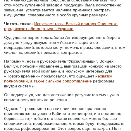
По мнению детективов НАБУ, есть основания считать, что
стоимость купленной заводом продукции была искусственно
завышена, усматривается наличие признаков растраты
имущества, совершенного в особо крупных размерах.
Читать также:
Испускает газы. Беглый олигарх Онищенко
продолжает обогащаться в Украине
Суд удовлетворил ходатайство Антикоррупционного бюро о
доступе к ряду документов «Укрзализныци» и ее
подразделений, которые могут помочь в расследовании, в том
числе, положений, приказов, контрактов.
Напомним, новый руководитель "Укрзализныци", Войцех
Балчун, польский управленец, выигравший конкурс на место
руководителя этой компании, в июльском интервью для
«Нового времени» пожаловался, что ощущает
нехватку
полномочий, а также сильное сопротивление
реформам
внутри системы.
Он подчеркнул, что для достижения результатов ему нужна
возможность влиять на решения.
Однако "…решения о назначении членов правления
принимаются на уровне Кабинета министров, и я постоянно
борюсь за то, чтобы в его состав вошло как можно больше
специалистов, профессионалов, которые будут поддерживать
процесс реформирования. Этот вопрос еще не закрыт. Но я