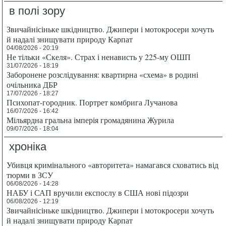
в полі зору
Звичайнісіньке шкідництво. Джипери і мотокросери хочуть
й надалі знищувати природу Карпат
04/08/2026 - 20:19
Не тільки «Скеля». Страх і ненависть у 225-му ОШП
31/07/2026 - 18:19
Заборонене розслідування: квартирна «схема» в родині
очільника ДБР
17/07/2026 - 18:27
Психопат-городник. Портрет комбрига Лучанова
16/07/2026 - 16:42
Мільярдна гральна імперія громадянина Журила
09/07/2026 - 18:04
хроніка
Убивця кримінального «авторитета» намагався сховатись від
тюрми в ЗСУ
06/08/2026 - 14:28
НАБУ і САП вручили експослу в США нові підозри
06/08/2026 - 12:19
Звичайнісіньке шкідництво. Джипери і мотокросери хочуть
й надалі знищувати природу Карпат