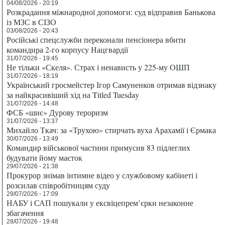
04/08/2026 - 20:19
Розкрадання міжнародної допомоги: суд відправив Банькова
із МЗС в СІЗО
03/08/2026 - 20:43
Російські спецслужби переконали пенсіонера вбити
командира 2-го корпусу Нацгвардії
31/07/2026 - 19:45
Не тільки «Скеля». Страх і ненависть у 225-му ОШП
31/07/2026 - 18:19
Український гросмейстер Ігор Самуненков отримав відзнаку
за найкрасивіший хід на Titled Tuesday
31/07/2026 - 14:48
ФСБ «шиє» Дурову тероризм
31/07/2026 - 13:37
Михайло Ткач: за «Трухою» стирчать вуха Арахамії і Єрмака
30/07/2026 - 13:49
Командир військової частини примусив 83 підлеглих
будувати йому маєток
29/07/2026 - 21:38
Прокурор знімав інтимне відео у службовому кабінеті і
розсилав співробітницям суду
29/07/2026 - 17:09
НАБУ і САП пошукали у ексвіцепрем’єрки незаконне
збагачення
28/07/2026 - 19:48