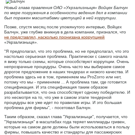
Новый глава правления ОАО «Укрзализныця» Войцех Балчун
по мере погружения в особенности ведения дел в компании
был поражен масштабами цветущей в ней коррупции.
Позже, спустя месяц после упомянутого интервью, Войцех
Балчун, уже глубже вникнув в дела компании, признался, что
не представлял, насколько пронизана коррупцией
«Укрзализныця».
"Я предполагал, что это проблема, но не предполагал, что это
настолько серьезная проблема. Практически с самого начала
я вижу только схемы, которые способствуют коррупции. Очень
непрозрачные процедуры. Очень часто мы выбираем самое
дорогое предложение в наших тендерах и низкого качества. И
проблема здесь не в том, применяем мы ProZorro или нет,
потому что мы - применяем ... А проблема там, где готовится
спецификация. И эта спецификация таким образом
разрабатывается, что она способствует одному победителю. И
это несмотря на то, что уже в самом этапе тендерной
процедуры все уже идет по правилам игры. И это большая
проблема для фирмы", - посетовал Балчун.
Таким образом, сказал глава "Укрзализныци", получается, что
"Укрзализныця" в масштабах года теряет миллиарды гривен,
которые на самом деле должны были использоваться в пользу
фирмы, повышать качество и стандарты для пассажирских