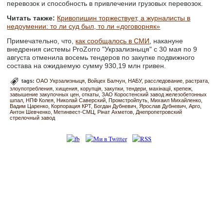
перевозок и способность в привлечении грузовых перевозок.
Читать также:
Кривопишин торжествует, а журналисты в
недоумении: то ли суд был, то ли «договорняк»
Примечательно, что,
как сообщалось в СМИ
, накануне
внедрения системы ProZorrо "Укрзализныця" с 30 мая по 9
августа отменила восемь тендеров по закупке подвижного
состава на ожидаемую сумму 930,19 млн гривен.
tags:
ОАО Укрзализныця
Войцех Балчун
НАБУ
расследование
растрата
злоупотребления
хищения
корупція
закупки
тендери
махінації
крепеж
завышение закупочных цен
откаты
ЗАО Коростенский завод железобетонных
шпал
НПФ Колея
Николай Саверский
Промстройпуть
Михаил Михайленко
Вадим Царенко
Корпорация КРТ
Богдан Дубневич
Ярослав Дубневич
Арго
Антон Шевченко
Метинвест-СМЦ
Рінат Ахметов
Днепропетровский
стрелочный завод