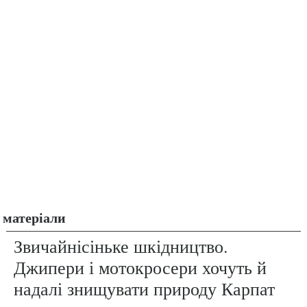
матеріали
Звичайнісіньке шкідництво.
Джипери і мотокросери хочуть й
надалі знищувати природу Карпат