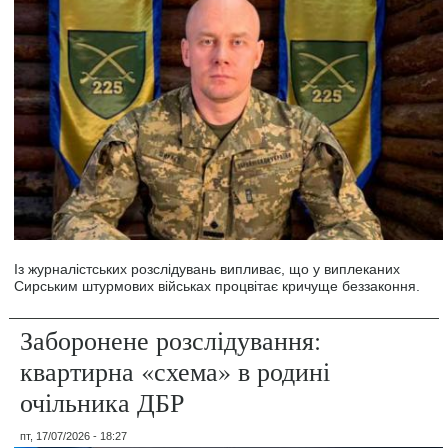
Із журналістських розслідувань випливає, що у виплеканих
Сирським штурмових військах процвітає кричуще беззаконня.
Заборонене розслідування:
квартирна «схема» в родині
очільника ДБР
пт, 17/07/2026 - 18:27