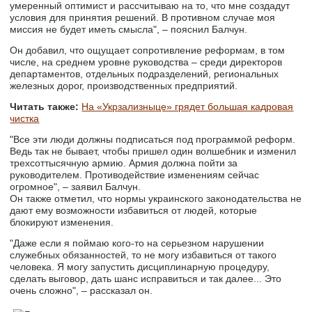
умеренный оптимист и рассчитываю на то, что мне создадут
условия для принятия решений. В противном случае моя
миссия не будет иметь смысла", – пояснил Балчун.
Он добавил, что ощущает сопротивление реформам, в том
числе, на среднем уровне руководства – среди директоров
департаментов, отдельных подразделений, региональных
железных дорог, производственных предприятий.
Читать также:
На «Укрзализныце» грядет большая кадровая
чистка
"Все эти люди должны подписаться под программой реформ.
Ведь так не бывает, чтобы пришел один волшебник и изменил
трехсоттысячную армию. Армия должна пойти за
руководителем. Противодействие изменениям сейчас
огромное", – заявил Балчун.
Он также отметил, что нормы украинского законодательства не
дают ему возможности избавиться от людей, которые
блокируют изменения.
"Даже если я поймаю кого-то на серьезном нарушении
служебных обязанностей, то не могу избавиться от такого
человека. Я могу запустить дисциплинарную процедуру,
сделать выговор, дать шанс исправиться и так далее... Это
очень сложно", – рассказал он.