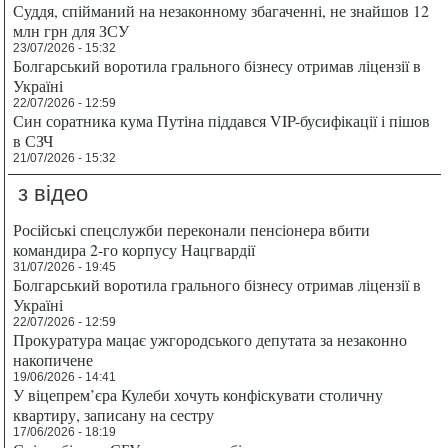
Суддя, спійманий на незаконному збагаченні, не знайшов 12
млн грн для ЗСУ
23/07/2026 - 15:32
Болгарський воротила грального бізнесу отримав ліцензії в
Україні
22/07/2026 - 12:59
Син соратника кума Путіна піддався VIP-бусифікації і пішов
в СЗЧ
21/07/2026 - 15:32
з відео
Російські спецслужби переконали пенсіонера вбити
командира 2-го корпусу Нацгвардії
31/07/2026 - 19:45
Болгарський воротила грального бізнесу отримав ліцензії в
Україні
22/07/2026 - 12:59
Прокуратура мацає ужгородського депутата за незаконно
накопичене
19/06/2026 - 14:41
У віцепрем’єра Кулеби хочуть конфіскувати столичну
квартиру, записану на сестру
17/06/2026 - 18:19