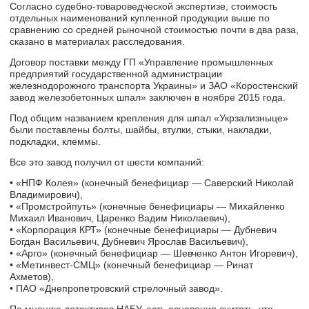
Согласно судебно-товароведческой экспертизе, стоимость
отдельных наименований купленной продукции выше по
сравнению со средней рыночной стоимостью почти в два раза,
сказано в материалах расследования.
Договор поставки между ГП «Управление промышленных
предприятий государственной администрации
железнодорожного транспорта Украины» и ЗАО «Коростенский
завод железобетонных шпал» заключен в ноябре 2015 года.
Под общим названием крепления для шпал «Укрзализныце»
были поставлены болты, шайбы, втулки, стыки, накладки,
подкладки, клеммы.
Все это завод получил от шести компаний:
• «НПФ Колея» (конечный бенефициар — Саверский Николай
Владимирович),
• «Промстройпуть» (конечные бенефициары — Михайленко
Михаил Иванович, Царенко Вадим Николаевич),
• «Корпорация КРТ» (конечные бенефициары — Дубневич
Богдан Васильевич, Дубневич Ярослав Васильевич),
• «Арго» (конечный бенефициар — Шевченко Антон Игоревич),
• «Метинвест-СМЦ» (конечный бенефициар — Ринат
Ахметов),
• ПАО «Днепропетровский стрелочный завод».