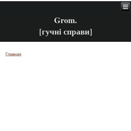
Grom.
[гучні справи]
Главная
Вы здесь