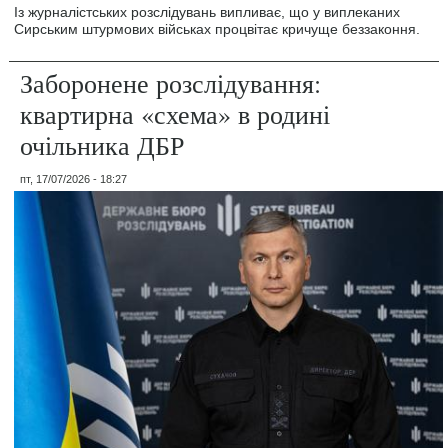
Із журналістських розслідувань випливає, що у виплеканих
Сирським штурмових військах процвітає кричуще беззаконня.
Заборонене розслідування:
квартирна «схема» в родині
очільника ДБР
пт, 17/07/2026 - 18:27