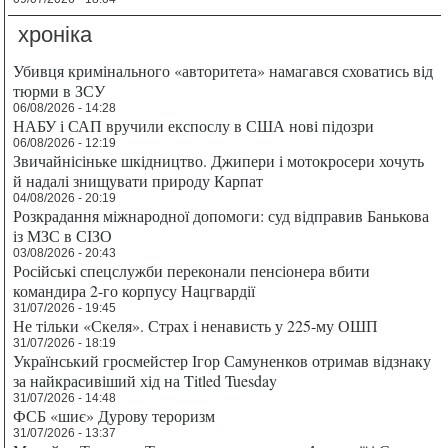
хроніка
Убивця кримінального «авторитета» намагався сховатись від
тюрми в ЗСУ
06/08/2026 - 14:28
НАБУ і САП вручили експослу в США нові підозри
06/08/2026 - 12:19
Звичайнісіньке шкідництво. Джипери і мотокросери хочуть
й надалі знищувати природу Карпат
04/08/2026 - 20:19
Розкрадання міжнародної допомоги: суд відправив Банькова
із МЗС в СІЗО
03/08/2026 - 20:43
Російські спецслужби переконали пенсіонера вбити
командира 2-го корпусу Нацгвардії
31/07/2026 - 19:45
Не тільки «Скеля». Страх і ненависть у 225-му ОШП
31/07/2026 - 18:19
Український гросмейстер Ігор Самуненков отримав відзнаку
за найкрасивіший хід на Titled Tuesday
31/07/2026 - 14:48
ФСБ «шиє» Дурову тероризм
31/07/2026 - 13:37