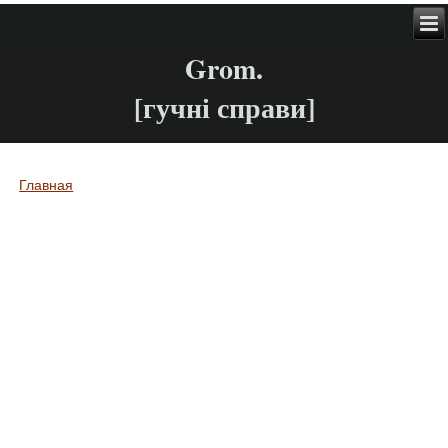
Grom.
[гучні справи]
Главная
Вы здесь