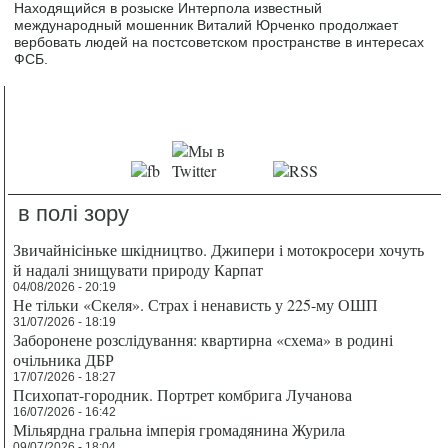
Находящийся в розыске Интерпола известный
международный мошенник Виталий Юрченко продолжает
вербовать людей на постсоветском пространстве в интересах
ФСБ.
в полі зору
Звичайнісіньке шкідництво. Джипери і мотокросери хочуть
й надалі знищувати природу Карпат
04/08/2026 - 20:19
Не тільки «Скеля». Страх і ненависть у 225-му ОШП
31/07/2026 - 18:19
Заборонене розслідування: квартирна «схема» в родині
очільника ДБР
17/07/2026 - 18:27
Психопат-городник. Портрет комбрига Лучанова
16/07/2026 - 16:42
Мільярдна гральна імперія громадянина Журила
09/07/2026 - 18:04