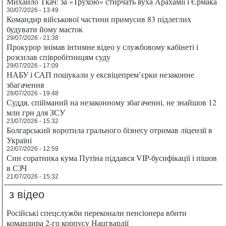
Михайло Ткач: за «Трухою» стирчать вуха Арахамії і Єрмака
30/07/2026 - 13:49
Командир військової частини примусив 83 підлеглих
будувати йому маєток
29/07/2026 - 21:38
Прокурор знімав інтимне відео у службовому кабінеті і
розсилав співробітницям суду
29/07/2026 - 17:09
НАБУ і САП пошукали у ексвіцепрем’єрки незаконне
збагачення
28/07/2026 - 19:48
Суддя, спійманий на незаконному збагаченні, не знайшов 12
млн грн для ЗСУ
23/07/2026 - 15:32
Болгарський воротила грального бізнесу отримав ліцензії в
Україні
22/07/2026 - 12:59
Син соратника кума Путіна піддався VIP-бусифікації і пішов
в СЗЧ
21/07/2026 - 15:32
з відео
Російські спецслужби переконали пенсіонера вбити
командира 2-го корпусу Нацгвардії