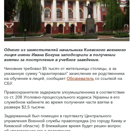
Одного из заместителей начальника Киевского военного
лицея имени Ивана Богуна заподозрили в получении
взятки за поступление в учебное заведение.
Чиновник требовал $5 тысяч от жительницы столицы, а за
указанную сумму "гарантировал" зачисление ее родственника
на обучение в лицей, сообщает
Обозреватель
со ссылкой на
СБУ.
Правоохранители задержали злоумышленника в соответствии
со ст. 208 Уголовно-процессуального кодекса Украины в его
служебном кабинете во время получения части взятки в
размере $2,5 тысячи.
Задержанный был помещен в гауптвахту Центрального
управления Военной службы правопорядка (по городу Киеву и
Киевской области). В ближайшее время будет решен вопрос
об уведомлении его о подозрении.