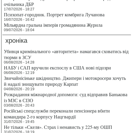
очільника ДБР
17/07/2026 - 18:27
Психопат-городник. Портрет комбрига Лучанова
16/07/2026 - 16:42
Мільярдна гральна імперія громадянина Журила
09/07/2026 - 18:04
хроніка
Убивця кримінального «авторитета» намагався сховатись від
тюрми в ЗСУ
06/08/2026 - 14:28
НАБУ і САП вручили експослу в США нові підозри
06/08/2026 - 12:19
Звичайнісіньке шкідництво. Джипери і мотокросери хочуть
й надалі знищувати природу Карпат
04/08/2026 - 20:19
Розкрадання міжнародної допомоги: суд відправив Банькова
із МЗС в СІЗО
03/08/2026 - 20:43
Російські спецслужби переконали пенсіонера вбити
командира 2-го корпусу Нацгвардії
31/07/2026 - 19:45
Не тільки «Скеля». Страх і ненависть у 225-му ОШП
31/07/2026 - 18:19