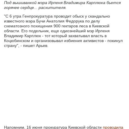
Под вышиванкой мэра Ирпеня Владимира Карплюка бьется
горячее сердце... расхитителя.
"С 6 утра Генпрокуратура проводит обыск у скандально
известного мэра Бучи Анатолия Федорука по делу
схематозного похищения 900 гектаров леса в Киевской
области. Его подельник, еще одиознейший мэр Ирпеня
Владимир Карплюк - тот который захватывал власть в
Коцюбинском и организовывал избиения активистов - покинул
страну", - пишет Арьев.
Напомним, 16 июня прокуратура Киевской области
проводила