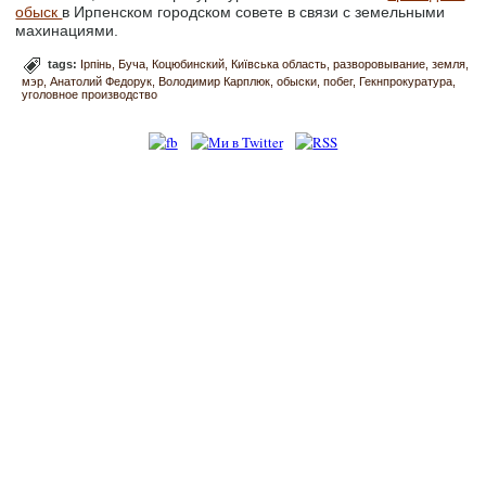
обыск
в Ирпенском городском совете в связи с земельными
махинациями.
tags:
Ірпінь
Буча
Коцюбинский
Київська область
разворовывание
земля
мэр
Анатолий Федорук
Володимир Карплюк
обыски
побег
Гекнпрокуратура
уголовное производство