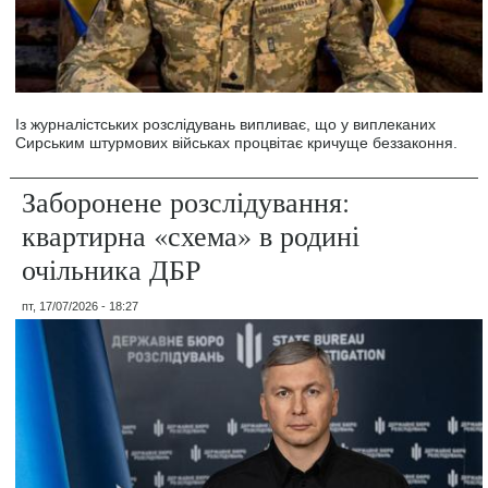
Із журналістських розслідувань випливає, що у виплеканих
Сирським штурмових військах процвітає кричуще беззаконня.
Заборонене розслідування:
квартирна «схема» в родині
очільника ДБР
пт, 17/07/2026 - 18:27