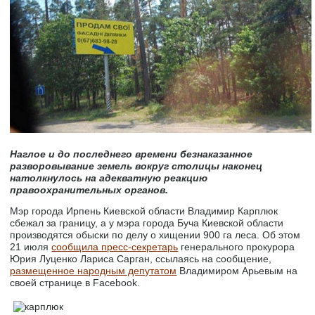
Наглое и до последнего времени безнаказанное
разворовывание земель вокруг столицы наконец
натолкнулось на адекватную реакцию
правоохранительных органов.
Мэр города Ирпень Киевской области Владимир Карплюк
сбежал за границу, а у мэра города Буча Киевской области
производятся обыски по делу о хищении 900 га леса. Об этом
21 июля
сообщила пресс-секретарь
генерального прокурора
Юрия Луценко Лариса Сарган, ссылаясь на сообщение,
размещенное народным депутатом
Владимиром Арьевым на
своей странице в Facebook.