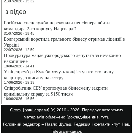
21/07/2026 - 15:32
з відео
Російські спецслужби переконали пенсіонера вбити
командира 2-го корпусу Нацгвардії
31/07/2026 - 19:45
Болгарський воротила грального бізнесу отримав ліцензії в
Україні
22/07/2026 - 12:59
Прокуратура мацає ужгородського депутата за незаконно
накопичене
19/06/2026 - 14:41
У віцепрем’єра Кулеби хочуть конфіскувати столичну
квартиру, записану на сестру
17/06/2026 - 18:19
Співробітник СБУ пропонував бізнесмену закрити
кримінальну справу за $150 тисяч
16/06/2026 - 16:56
Grom.
[гучні справи]
(с) 2016 - 2026. Передрук авторських
матеріалів обмежено (докладніше див.
тут
).
Головний редактор – Павло Шульц. Редакція і контакти -
тут
. Наш
Telegram-канал
.