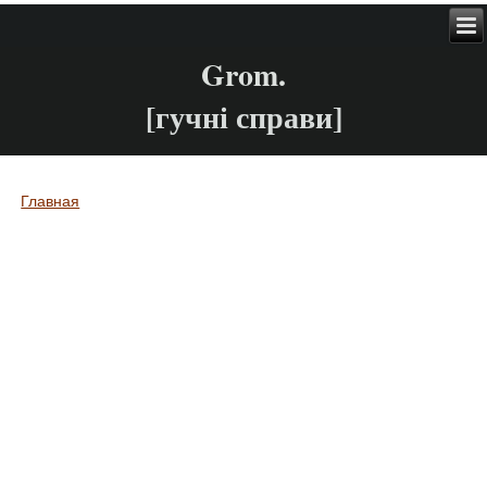
Grom.
[гучні справи]
Главная
Вы здесь