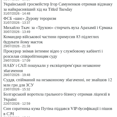
Український гросмейстер Ігор Самуненков отримав відзнаку
за найкрасивіший хід на Titled Tuesday
31/07/2026 - 14:48
ФСБ «шиє» Дурову тероризм
31/07/2026 - 13:37
Михайло Ткач: за «Трухою» стирчать вуха Арахамії і Єрмака
30/07/2026 - 13:49
Командир військової частини примусив 83 підлеглих
будувати йому маєток
29/07/2026 - 21:38
Прокурор знімав інтимне відео у службовому кабінеті і
розсилав співробітницям суду
29/07/2026 - 17:09
НАБУ і САП пошукали у ексвіцепрем’єрки незаконне
збагачення
28/07/2026 - 19:48
Суддя, спійманий на незаконному збагаченні, не знайшов 12
млн грн для ЗСУ
23/07/2026 - 15:32
Болгарський воротила грального бізнесу отримав ліцензії в
Україні
22/07/2026 - 12:59
Син соратника кума Путіна піддався VIP-бусифікації і пішов
в СЗЧ