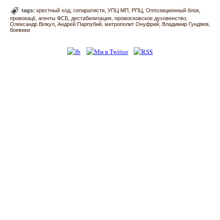
tags:
крестный ход
сепаратисти
УПЦ МП
РПЦ
Оппозиционный блок
провокації
агенты ФСБ
дестабилизация
промосковское духовенство
Олександр Вілкул
Андрей Парпубий
митрополит Онуфрий
Владимир Гундяев
боевики