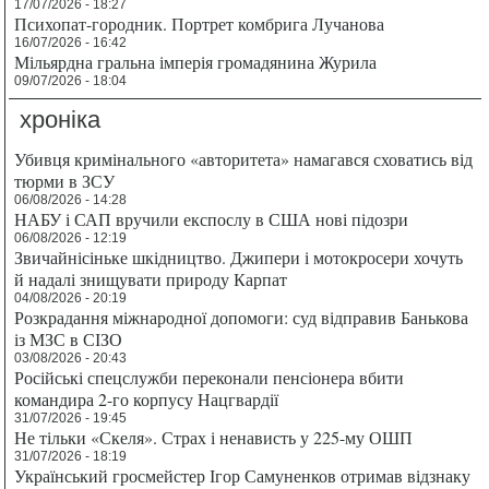
17/07/2026 - 18:27
Психопат-городник. Портрет комбрига Лучанова
16/07/2026 - 16:42
Мільярдна гральна імперія громадянина Журила
09/07/2026 - 18:04
хроніка
Убивця кримінального «авторитета» намагався сховатись від
тюрми в ЗСУ
06/08/2026 - 14:28
НАБУ і САП вручили експослу в США нові підозри
06/08/2026 - 12:19
Звичайнісіньке шкідництво. Джипери і мотокросери хочуть
й надалі знищувати природу Карпат
04/08/2026 - 20:19
Розкрадання міжнародної допомоги: суд відправив Банькова
із МЗС в СІЗО
03/08/2026 - 20:43
Російські спецслужби переконали пенсіонера вбити
командира 2-го корпусу Нацгвардії
31/07/2026 - 19:45
Не тільки «Скеля». Страх і ненависть у 225-му ОШП
31/07/2026 - 18:19
Український гросмейстер Ігор Самуненков отримав відзнаку