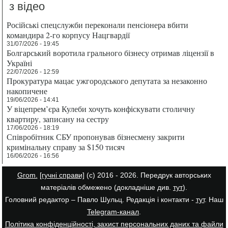
з відео
Російські спецслужби переконали пенсіонера вбити
командира 2-го корпусу Нацгвардії
31/07/2026 - 19:45
Болгарський воротила грального бізнесу отримав ліцензії в
Україні
22/07/2026 - 12:59
Прокуратура мацає ужгородського депутата за незаконно
накопичене
19/06/2026 - 14:41
У віцепрем’єра Кулеби хочуть конфіскувати столичну
квартиру, записану на сестру
17/06/2026 - 18:19
Співробітник СБУ пропонував бізнесмену закрити
кримінальну справу за $150 тисяч
16/06/2026 - 16:56
Grom.
[гучні справи]
(с) 2016 - 2026. Передрук авторських
матеріалів обмежено (докладніше див.
тут
).
Головний редактор – Павло Шульц. Редакція і контакти -
тут
. Наш
Telegram-канал
.
Політика конфіденційності, захист персональних даних та файли