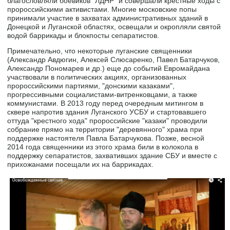
благословляли боевиков "ЛДНР" и совершали крестные ходы с
пророссийскими активистами. Многие московские попы
принимали участие в захватах административных зданий в
Донецкой и Луганской областях, освещали и окропляли святой
водой баррикады и блокпосты сепаратистов.
Примечательно, что некоторые луганские священники
(Александр Авдюгин, Алексей Слюсаренко, Павел Батарчуков,
Александр Пономарев и др.) еще до событий Евромайдана
участвовали в политических акциях, организованных
пророссийскими партиями, "донскими казаками",
прогрессивными социалистами-витренковцами, а также
коммунистами. В 2013 году перед очередным митингом в
сквере напротив здания Луганского УСБУ и стартовавшего
оттуда "крестного хода" пророссийские "казаки" проводили
собрание прямо на территории "деревянного" храма при
поддержке настоятеля Павла Батарчукова. Позже, весной
2014 года священники из этого храма били в колокола в
поддержку сепаратистов, захвативших здание СБУ и вместе с
прихожанами посещали их на баррикадах.