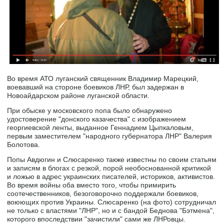
Во время АТО луганский священник Владимир Марецкий,
воевавший на стороне боевиков ЛНР, был задержан в
Новоайдарском районе луганской области.
При обыске у московского попа было обнаружено
удостоверение "донского казачества" с изображением
георгиевской ленты, выданное Геннадием Цыпкаловым,
первым заместителем "народного губернатора ЛНР" Валерия
Болотова.
Попы Авдюгин и Слюсаренко также известны по своим статьям
и записям в блогах с резкой, порой необоснованной критикой
и ложью в адрес украинских писателей, историков, активистов.
Во время войны оба вместо того, чтобы примирить
соотечественников, безоговорочно поддержали боевиков,
воюющих против Украины. Слюсаренко (на фото) сотрудничал
не только с властями "ЛНР", но и с бандой Беднова "Бэтмена",
которого впоследствии "зачистили" сами же ЛНРовцы.