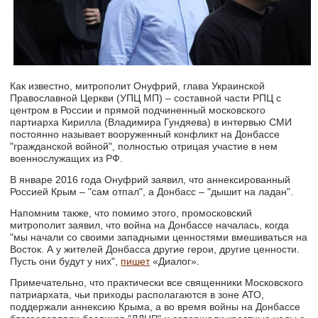
Как известно, митрополит Онуфрий, глава Украинской
Православной Церкви (УПЦ МП) – составной части РПЦ с
центром в России и прямой подчиненный московского
партиарха Кирилла (Владимира Гундяева) в интервью СМИ
постоянно называет вооруженный конфликт на Донбассе
"гражданской войной", полностью отрицая участие в нем
военнослужащих из РФ.
В январе 2016 года Онуфрий заявил, что аннексированный
Россией Крым – "сам отпал", а Донбасс – "дышит на ладан".
Напомним также, что помимо этого, промосковский
митрополит заявил, что война на Донбассе началась, когда
"мы начали со своими западными ценностями вмешиваться на
Восток. А у жителей Донбасса другие герои, другие ценности.
Пусть они будут у них",
пишет
«Диалог».
Примечательно, что практически все священники Московского
патриархата, чьи приходы располагаются в зоне АТО,
поддержали аннексию Крыма, а во время войны на Донбассе