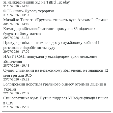
за найкрасивіший хід на Titled Tuesday
31/07/2026 - 14:48
ФСБ «шиє» Дурову тероризм
31/07/2026 - 13:37
Михайло Ткач: за «Трухою» стирчать вуха Арахамії і Єрмака
30/07/2026 - 13:49
Командир військової частини примусив 83 підлеглих
будувати йому маєток
29/07/2026 - 21:38
Прокурор знімав інтимне відео у службовому кабінеті і
розсилав співробітницям суду
29/07/2026 - 17:09
НАБУ і САП пошукали у ексвіцепрем’єрки незаконне
збагачення
28/07/2026 - 19:48
Суддя, спійманий на незаконному збагаченні, не знайшов 12
млн грн для ЗСУ
23/07/2026 - 15:32
Болгарський воротила грального бізнесу отримав ліцензії в
Україні
22/07/2026 - 12:59
Син соратника кума Путіна піддався VIP-бусифікації і пішов
в СЗЧ
21/07/2026 - 15:32