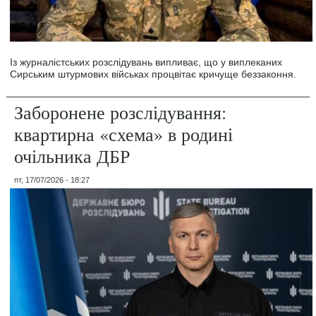
Із журналістських розслідувань випливає, що у виплеканих
Сирським штурмових військах процвітає кричуще беззаконня.
Заборонене розслідування:
квартирна «схема» в родині
очільника ДБР
пт, 17/07/2026 - 18:27