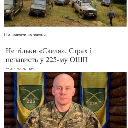
І їм начхати на закони.
Не тільки «Скеля». Страх і
ненависть у 225-му ОШП
пт, 31/07/2026 - 18:19