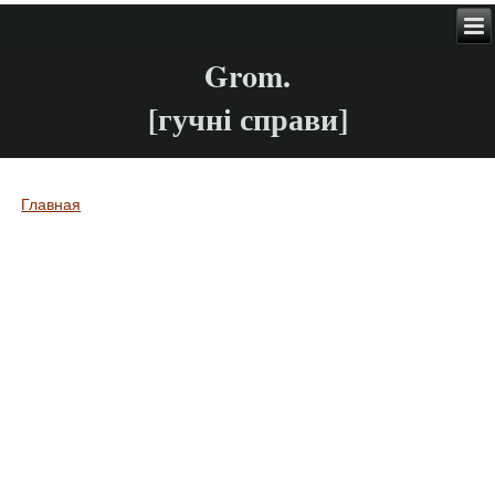
Grom.
[гучні справи]
Главная
Вы здесь