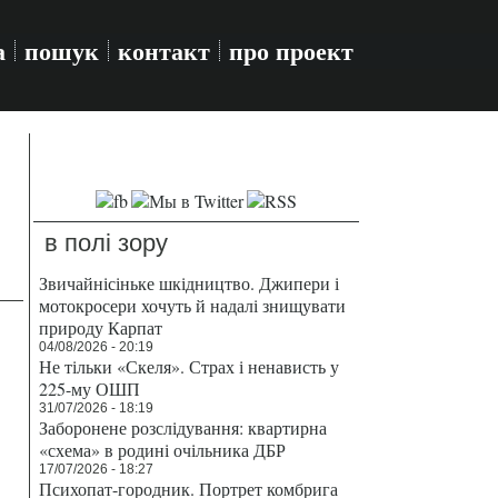
а
пошук
контакт
про проект
в полі зору
Звичайнісіньке шкідництво. Джипери і
мотокросери хочуть й надалі знищувати
природу Карпат
04/08/2026 - 20:19
Не тільки «Скеля». Страх і ненависть у
225-му ОШП
31/07/2026 - 18:19
Заборонене розслідування: квартирна
«схема» в родині очільника ДБР
17/07/2026 - 18:27
Психопат-городник. Портрет комбрига