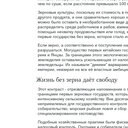
чем по суше, если расстояние превышало 100 
Зерновые культуры, поскольку их стоимость в 
другого продукта, и они сравнительно хорошо 
можно было оставить в необработанном виде до
распределять среди работников и рабов, взимат
помощью нехватку продовольствия или голод, к
первые государства без зерна, которое стало и
Если зерно, а соответственно и поступление на
разрушаться. Могущество первых китайских го
реки и Янцзы. За границами этого экологическ
земледелия оставались ускользающие от налог
земледельцы. Их называли "дикими" варварами
империи, невзирая на все её властные амбици
Жизнь без зерна даёт свободу
Этот контраст - отрезвляющее напоминание о т
границами первых зерновых государств, котор
интенсивному сельскому хозяйству. Вне досяг
неприемлемых для государственного контроля 
собирательство, морская рыбная ловля и сбор
специализированное скотоводство.
Подобные хозяйственные практики были фиска
налоговый контроль. Охотники и собиратели (н