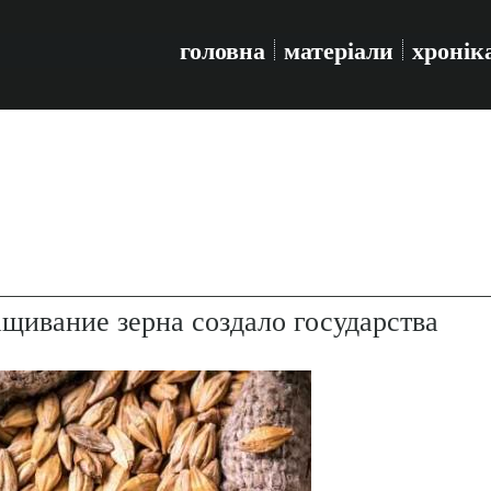
головна
матеріали
хронік
щивание зерна создало государства