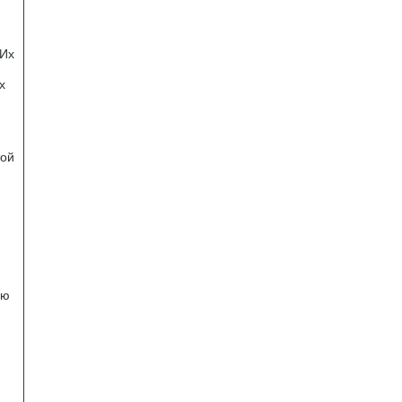
 Их
х
той
ую