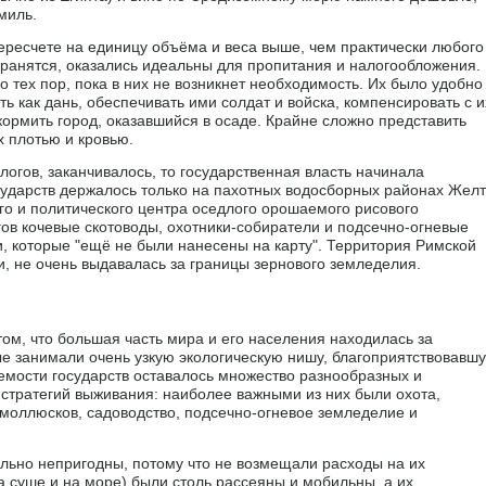
миль.
пересчете на единицу объёма и веса выше, чем практически любого
хранятся, оказались идеальны для пропитания и налогообложения.
 тех пор, пока в них не возникнет необходимость. Их было удобно
ь как дань, обеспечивать ими солдат и войска, компенсировать с и
ормить город, оказавшийся в осаде. Крайне сложно представить
х плотью и кровью.
логов, заканчивалось, то государственная власть начинала
сударств держалось только на пахотных водосборных районах Жел
ого и политического центра оседлого орошаемого рисового
ов кочевые скотоводы, охотники-собиратели и подсечно-огневые
, которые "ещё не были нанесены на карту". Территория Римской
и, не очень выдавалась за границы зернового земледелия.
ом, что большая часть мира и его населения находилась за
ые занимали очень узкую экологическую нишу, благоприятствовавш
аемости государств оставалось множество разнообразных и
стратегий выживания: наиболее важными из них были охота,
 моллюсков, садоводство, подсечно-огневое земледелие и
льно непригодны, потому что не возмещали расходы на их
а суше и на море) были столь рассеяны и мобильны, а их