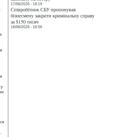
17/06/2026 - 18:19
Співробітник СБУ пропонував
.
бізнесмену закрити кримінальну справу
за $150 тисяч
16/06/2026 - 16:56
е
а
и
 у
ни
ся
,