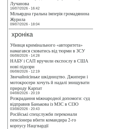
Лучанова
16/07/2026 - 16:42
Мільярдна гральна імперія громадянина
Журила
09/07/2026 - 18:04
хроніка
Убивця кримінального «авторитета»
намагався сховатись від тюрми в ЗСУ
06/08/2026 - 14:28
НАБУ і САП вручили експослу в США
нові підозри
06/08/2026 - 12:19
Звичайнісіньке шкідництво. Джипери і
мотокросери хочуть й надалі знищувати
природу Карпат
04/08/2026 - 20:19
Розкрадання міжнародної допомоги: суд
відправив Банькова із МЗС в СІЗО
03/08/2026 - 20:43
Російські спецслужби переконали
пенсіонера вбити командира 2-го
корпусу Нацгвардії