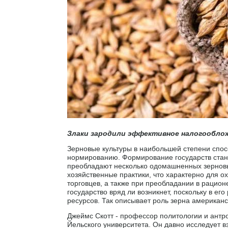
Злаки зародили эффективное налогооблож
Зерновые культуры в наибольшей степени спос
нормированию. Формирование государств стано
преобладают несколько одомашненных зерновы
хозяйственные практики, что характерно для о
торговцев, а также при преобладании в рацион
государство вряд ли возникнет, поскольку в е
ресурсов. Так описывает роль зерна американс
Джеймс Скотт - профессор политологии и антр
Йельского университета. Он давно исследует вз