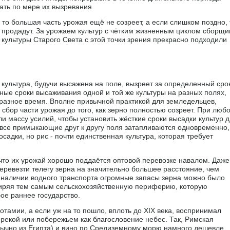
ать по мере их вызревания.
то большая часть урожая ещё не созреет, а если слишком поздно, 
 продадут. За урожаем культур с чётким жизненным циклом сборщи
 культуры Старого Света с этой точки зрения прекрасно подходили
 культура, будучи высажена на поле, вызреет за определенный срок
ые сроки высаживания одной и той же культуры на разных полях,
 разное время. Вполне привычной практикой для земледельцев,
 сбор части урожая до того, как зерно полностью созреет. При люб
и массу усилий, чтобы установить жёсткие сроки высадки культур 
все примыкающие друг к другу поля затапливаются одновременно,
осадки, но рис - почти единственная культура, которая требует
что их урожай хорошо поддаётся оптовой перевозке навалом. Даже
ревезти телегу зерна на значительно большее расстояние, чем
 наличии водного транспорта огромные запасы зерна можно было
ширяя тем самым сельскохозяйственную периферию, которую
ое раннее государство.
тамии, а если уж на то пошло, вплоть до XIX века, воспринимал
 рекой или побережьем как благословение небес. Так, Римская
бычно из Египта) и вино по Средиземному морю намного дешевле,