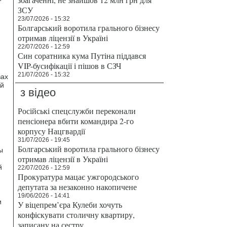
ЗСУ
23/07/2026 - 15:32
Болгарський воротила грального бізнесу
отримав ліцензії в Україні
22/07/2026 - 12:59
Син соратника кума Путіна піддався
VIP-бусифікації і пішов в СЗЧ
21/07/2026 - 15:32
вах
ей
з відео
Російські спецслужби переконали
пенсіонера вбити командира 2-го
корпусу Нацгвардії
31/07/2026 - 19:45
Болгарський воротила грального бізнесу
ы
отримав ліцензії в Україні
й
22/07/2026 - 12:59
Прокуратура мацає ужгородського
депутата за незаконно накопичене
19/06/2026 - 14:41
и
У віцепрем’єра Кулеби хочуть
конфіскувати столичну квартиру,
записану на сестру