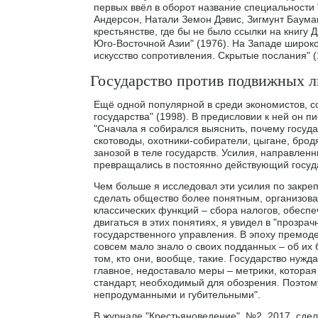
первых ввёл в оборот название специальности 
Андерсон, Натали Земон Дэвис, Зигмунт Баума
крестьянстве, где бы не было ссылки на книгу
Юго-Восточной Азии" (1976). На Западе широко
искусство сопротивления. Скрытые послания" (
Государство против подвижных 
Ещё одной популярной в среди экономистов, с
государства" (1998). В предисловии к ней он пи
"Сначала я собирался выяснить, почему государ
скотоводы, охотники-собиратели, цыгане, брод
занозой в теле государств. Усилия, направлен
превращались в постоянно действующий госуд
Чем больше я исследовал эти усилия по закреп
сделать общество более понятным, организоват
классических функций – сбора налогов, обесп
двигаться в этих понятиях, я увидел в "прозр
государственного управления. В эпоху премод
совсем мало знало о своих подданных – об их 
том, кто они, вообще, такие. Государство нужд
главное, недоставало меры – метрики, которая 
стандарт, необходимый для обозрения. Поэтом
непродуманными и губительными".
В журнале "Крестьяноведение", №2, 2017. сдел