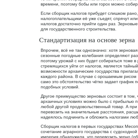
времени, поэтому бобы или горох можно собир
Если сборщик налогов прибудет слишком рано, 
налогоплательщики её уже съедят, спрячут или
налогов достаточно прийти один раз. Зерновые
для государственного строительства.
Стандартизация на основе зерна
Впрочем, всё не так однозначно: хотя зерновая
сезонные погодные колебания определяют разн
поэтому урожай с них будет собираться тоже в
стремящихся уйти от налогов, является тайный
возможности архаические государства прилагал
каждого района. В случае с орошаемым рисом 
само это обстоятельство чётко задает график п
подобных условий.
Другое преимущество зерновых состоит в том, 
архаичных условиях можно было с прибылью пе
любой другой продовольственный товар. А при
перевозить на значительные расстояния, рас
надеялось подчинить и обложить налогами люб
Сборщик налогов в первых государствах Месопо
сочетание аграрного государства с судоходной
империя обнаружила, что перевозить зерно (о