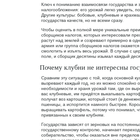
Ключ к пониманию взаимосвязи государства и з
налогообложения: его урожай легко увидеть, по
Другие культуры: бобовые, клубневые и крахм
государства качеств, но не всеми сразу.
Чтобы оценить в полной мере уникальные преи
сборщиков налогов, которых интересовали преж
растут над землей и созревают примерно в одн
армия или группа сборщиков налогов окажется 
смолотить и изъять весь урожай. В случае с ц
поле, и сборщик десятины изымал каждый деся
Почему клубни не интересны гос
Сравним эту ситуацию с той, когда основной к
вызревают каждый год, но их можно спокойно о
необходимости и храня урожай там, где он выр
вас клубневые, им придётся выкапывать картоф
получат воз картошки, который стоит (в денеж
пшеницы, а испортится намного быстрее. Кор
выращивать картофель, потому что понимал, ч
привязанных к своим клубням.
Государства зависят от зерновых на постоянных
государственному контролю, начинает переход
собирательство, чтобы оказаться вне предело