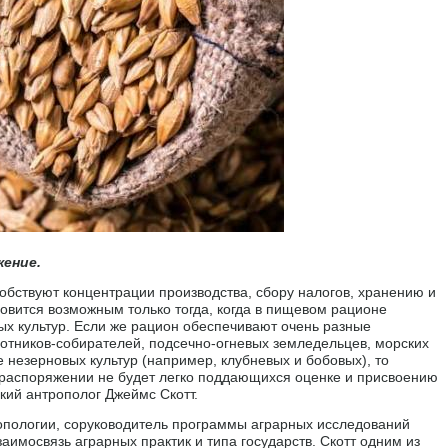
ение.
обствуют концентрации производства, сбору налогов, хранению и
вится возможным только тогда, когда в пищевом рационе
х культур. Если же рацион обеспечивают очень разные
хотников-собирателей, подсечно-огневых земледельцев, морских
е незерновых культур (например, клубневых и бобовых), то
го распоряжении не будет легко поддающихся оценке и присвоению
кий антрополог Джеймс Скотт.
опологии, соруководитель программы аграрных исследований
аимосвязь аграрных практик и типа государств. Скотт одним из