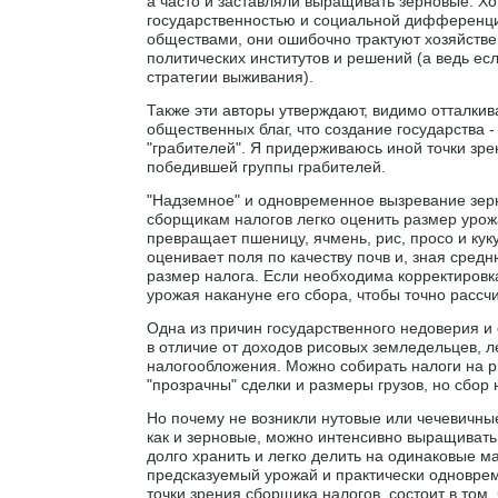
а часто и заставляли выращивать зерновые. Х
государственностью и социальной дифференци
обществами, они ошибочно трактуют хозяйствен
политических институтов и решений (а ведь ес
стратегии выживания).
Также эти авторы утверждают, видимо отталки
общественных благ, что создание государства 
"грабителей". Я придерживаюсь иной точки зрен
победившей группы грабителей.
"Надземное" и одновременное вызревание зер
сборщикам налогов легко оценить размер урожа
превращает пшеницу, ячмень, рис, просо и кук
оценивает поля по качеству почв и, зная сред
размер налога. Если необходима корректировка
урожая накануне его сбора, чтобы точно рассчи
Одна из причин государственного недоверия и с
в отличие от доходов рисовых земледельцев, л
налогообложения. Можно собирать налоги на ры
"прозрачны" сделки и размеры грузов, но сбор
Но почему не возникли нутовые или чечевичные
как и зерновые, можно интенсивно выращивать,
долго хранить и легко делить на одинаковые
предсказуемый урожай и практически одновре
точки зрения сборщика налогов, состоит в том