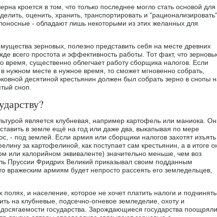
ерна кроется в том, что только последнее могло стать основой для
делить, оценить, хранить, транспортировать и "рационализировать"
алоносные - обладают лишь некоторыми из этих желанных для
мущества зерновых, полезно представить себя на месте древних
де всего простота и эффективность работы. Тот факт, что зерновы
о время, существенно облегчает работу сборщика налогов. Если
в нужном месте в нужное время, то сможет мгновенно собрать,
ерковной десятиной крестьянин должен был собрать зерно в снопы н
тый сноп.
ударству?
ультурой является клубневая, например картофель или маниока. Он
ставить в земле ещё на год или даже два, выкапывая по мере
ос, - под землей. Если армия или сборщики налогов захотят изъять
елину за картофелиной, как поступает сам крестьянин, а в итоге о
ном или калорийном эквиваленте) значительно меньше, чем воз
оль Пруссии Фридрих Великий приказывал своим подданным
то вражеским армиям будет непросто рассеять его земледельцев,
 полях, и население, которое не хочет платить налоги и подчинять
ить на клубневые, подсечно-огневое земледелие, охоту и
в досягаемости государства. Зарождающиеся государства поощряли