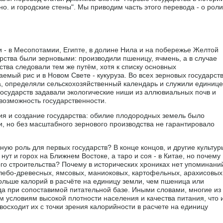
но. и городские стены". Мы приводим часть этого перевода - о роли
и - в Месопотамии, Египте, в долине Нила и на побережье Желтой
арства были зерновыми: производили пшеницу, ячмень, а в случае
ства следовали тем же путём, хотя к списку основных
емый рис и в Новом Свете - кукуруза. Во всех зерновых государст
а, определяли сельскохозяйственный календарь и служили единиц
государств задавали экологические ниши из аллювиальных почв и
возможность государственности.
я и создание государства: обилие плодородных земель было
и, но без масштабного зернового производства не гарантировало
ную роль для первых государств? В конце концов, и другие культур
ут и горох на Ближнем Востоке, а таро и соя - в Китае, но почему
го строительства? Почему в исторических хрониках нет упоминани
, хлебо-древесных, ямсовых, маниоковых, картофельных, арахисовых
больше калорий в расчёте на единицу земли, чем пшеница или
да при сопоставимой питательной базе. Иными словами, многие из
 условиям высокой плотности населения и качества питания, что 
осходит их с точки зрения калорийности в расчете на единицу