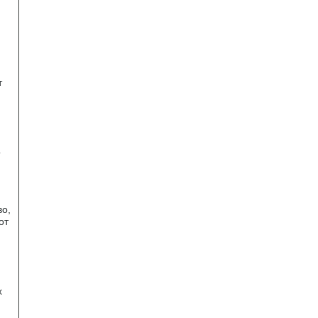
т
о
во,
от
х