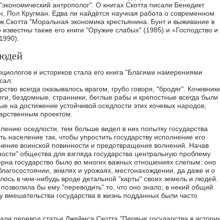
"экономический антрополог". О книгах Скотта писали Бенедикт
н, Пол Кругман. Едва ли найдётся научная работа о современном
 Дж.Скотта "Моральная экономика крестьянина. Бунт и выживание в
 известны также его книги "Оружие слабых" (1985) и «Господство и
1990).
людей
оциологов и историков стала его книга "Благими намерениями
сал:
ство всегда оказывалось врагом, грубо говоря, "бродяг". Кочевник
яги, бездомные, странники, беглые рабы и крепостные всегда были
ные на достижение устойчивой оседлости этих кочевых народов,
арственным проектом.
лению оседлости, тем больше видел в них попытку государства
ь население так, чтобы упростить государству исполнение его
ечение воинской повинности и предотвращение волнений. Начав
ачности" общества для взгляда государства центральную проблему
ерна государство было во многих важных отношениях слепым: оно
благосостоянии, землях и урожаях, местонахождении, да даже и о
алось в чем-нибудь вроде детальной "карты" своих земель и людей.
позволила бы ему "переводить" то, что оно знало, в некий общий
у вмешательства государства в жизнь подданных были часто
али перевод статьи Джеймса Скотта "Первые государства в истори