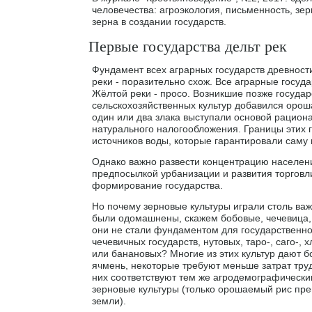
человечества: агроэкология, письменность, зер
зерна в создании государств.
Первые государства дельт рек
Фундамент всех аграрных государств древност
реки - поразительно схож. Все аграрные госуд
Жёлтой реки - просо. Возникшие позже государ
сельскохозяйственных культур добавился ороша
один или два злака выступали основой рацион
натурального налогообложения. Границы этих 
источников воды, которые гарантировали саму 
Однако важно развести концентрацию населени
предпосылкой урбанизации и развития торговл
формирование государства.
Но почему зерновые культуры играли столь важ
были одомашнены, скажем бобовые, чечевица, н
они не стали фундаментом для государственно
чечевичных государств, нутовых, таро-, саго-
или банановых? Многие из этих культур дают 
ячмень, некоторые требуют меньше затрат тру
них соответствуют тем же агродемографическим
зерновые культуры (только орошаемый рис прев
земли).