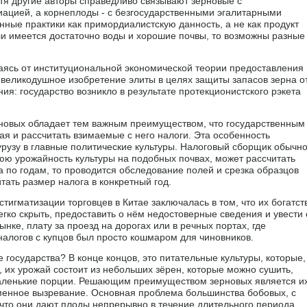
отя другие авторы справедливо связывают зерновые с
ацией, а корнеплоды - с безгосударственными эгалитарными
ные практики как примордиалистскую данность, а не как продукт
ли имеется достаточно воды и хорошие почвы, то возможны разные
ваясь от институциональной экономической теории предоставления
- великодушное изобретение элиты в целях защиты запасов зерна о
ия: государство возникло в результате протекционистского рэкета
новых обладает тем важным преимуществом, что государственным
я и рассчитать взимаемые с него налоги. Эта особенность
урузу в главные политические культуры. Налоговый сборщик обычн
нюю урожайность культуры на подобных почвах, может рассчитать
 по годам, то проводится обследование полей и срезка образцов
тать размер налога в конкретный год.
тигматизации торговцев в Китае заключалась в том, что их богатст
егко скрыть, предоставить о нём недостоверные сведения и увести 
нке, плату за проезд на дорогах или в речных портах, где
 налогов с купцов был просто кошмаром для чиновников.
 государства? В конце концов, это питательные культуры, которые,
 их урожай состоит из небольших зёрен, которые можно сушить,
 маленькие порции. Решающим преимуществом зерновых является и
менное вызревание. Основная проблема большинства бобовых, с
, что они дают плоды непрерывно в течение длительного периода