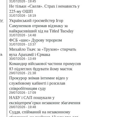
31/07/2026 - 19:45
Не тільки «Скеля». Страх і ненависть у
225-му ОШП
31/07/2026 - 18:19
Український гросмейстер Ігор
У,
Самуненков отримав відзнаку за
найкрасивіший хід на Titled Tuesday
31/07/2026 - 14:48
ФСБ «шиє» Дурову тероризм
31/07/2026 - 13:37
Михайло Ткач: за «Трухою» стирчать
вуха Арахамії і Єрмака
та
30/07/2026 - 13:49
Командир військової частини примусив
83 підлеглих будувати йому маєток
29/07/2026 - 21:38
Прокурор знімав інтимне відео у
службовому кабінеті і розсилав
співробітницям суду
29/07/2026 - 17:09
НАБУ і САП пошукали у
ексвіцепрем’єрки незаконне збагачення
28/07/2026 - 19:48
Суддя, спійманий на незаконному
збагаченні, не знайшов 12 млн грн для