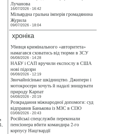
Лучанова
16/07/2026 - 16:42
Мільярдна гральна імперія громадянина
Журила
09/07/2026 - 18:04
хроніка
Убивця кримінального «авторитета»
намагався сховатись від тюрми в ЗСУ
06/08/2026 - 14:28
НАБУ і САП вручили експослу в США
нові підозри
06/08/2026 - 12:19
Звичайнісіньке шкідництво. Джипери і
мотокросери хочуть й надалі знищувати
природу Карпат
04/08/2026 - 20:19
Розкрадання міжнародної допомоги: суд
відправив Банькова із МЗС в СІЗО
03/08/2026 - 20:43
Російські спецслужби переконали
и
пенсіонера вбити командира 2-го
1,
корпусу Нацгвардії