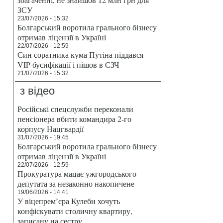
ЗСУ
23/07/2026 - 15:32
Болгарський воротила грального бізнесу
отримав ліцензії в Україні
22/07/2026 - 12:59
Син соратника кума Путіна піддався
VIP-бусифікації і пішов в СЗЧ
21/07/2026 - 15:32
з відео
Російські спецслужби переконали
пенсіонера вбити командира 2-го
корпусу Нацгвардії
31/07/2026 - 19:45
Болгарський воротила грального бізнесу
отримав ліцензії в Україні
22/07/2026 - 12:59
Прокуратура мацає ужгородського
депутата за незаконно накопичене
19/06/2026 - 14:41
У віцепрем’єра Кулеби хочуть
конфіскувати столичну квартиру,
записану на сестру