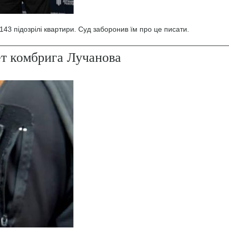
43 підозрілі квартири. Суд заборонив їм про це писати.
ет комбрига Лучанова