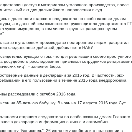
едоставлен доступ к материалам уголовного производства, после
инительный акт для дальнейшего направления в суд.
одясь в должности старшего следователя по особо важным делам
атуры, а в дальнейшем заместителя руководителя департамента ГП
ал чужое имущество, в том числе в крупных размерах путем
м".
льство в уголовном производстве посторонним лицам, растратил
ения следственных действий, добавляют в НАБУ
 свидетельствующих о том, что для реализации своего преступного
на досудебного расследования привлекал сотрудников департамен
ических лиц", – заявляет бюро.
стоверные данные в декларации за 2015 год. В частности, экс-
ребывании в его пользовании в течение 2015 года внедорожника
ивы расследовали с октября 2016 года.
исан на 85-летнюю бабушку. В ночь на 17 августа 2016 года Сус
должности старшего следователя по особо важным делам Главного
не внес в декларацию информацию о жилье и автомобиль.
аэропорту "Борисполь". 26 июля ему сообщили о подозрении в