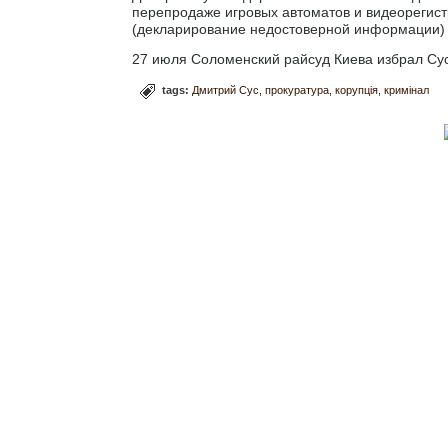
перепродаже игровых автоматов и видеорегистрат
(декларирование недостоверной информации) 
27 июля Соломенский райсуд Киева избрал Сус
tags:
Дмитрий Сус
прокуратура
корупція
кримінал