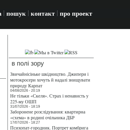
а
пошук
контакт
про проект
в полі зору
Звичайнісіньке шкідництво. Джипери і
мотокросери хочуть й надалі знищувати
природу Карпат
04/08/2026 - 20:19
Не тільки «Скеля». Страх і ненависть у
225-му ОШП
31/07/2026 - 18:19
Заборонене розслідування: квартирна
«схема» в родині очільника ДБР
17/07/2026 - 18:27
Психопат-городник. Портрет комбрига