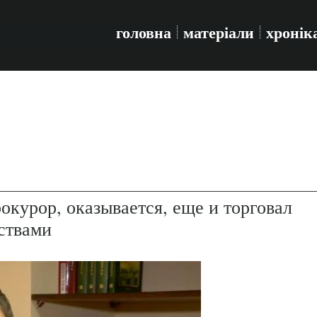
головна
матеріали
хронік
окурор, оказывается, еще и торговал
ствами