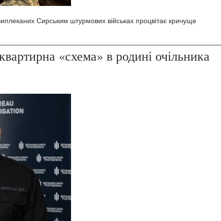
 виплеканих Сирським штурмових військах процвітає кричуще
квартирна «схема» в родині очільника