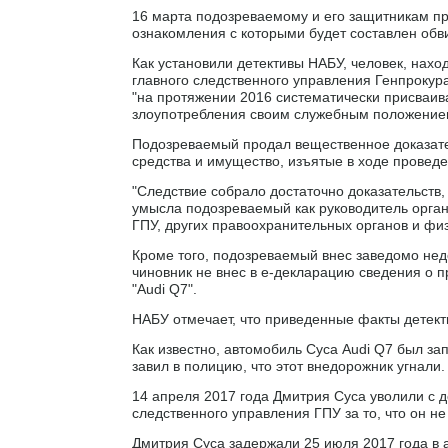
16 марта подозреваемому и его защитникам пр
ознакомления с которыми будет составлен обв
Как установили детективы НАБУ, человек, нах
главного следственного управления Генпрокур
"на протяжении 2016 систематически присваив
злоупотребления своим служебным положение
Подозреваемый продал вещественное доказате
средства и имущество, изъятые в ходе провед
"Следствие собрало достаточно доказательств,
умысла подозреваемый как руководитель орга
ГПУ, других правоохранительных органов и физ
Кроме того, подозреваемый внес заведомо недо
чиновник не внес в e-декларацию сведения о п
"Audi Q7".
НАБУ отмечает, что приведенные факты детект
Как известно, автомобиль Суса Audi Q7 был зап
завил в полицию, что этот внедорожник угнали.
14 апреля 2017 года Дмитрия Суса уволили с 
следственного управления ГПУ за то, что он 
Дмитрия Суса задержали 25 июля 2017 года в 