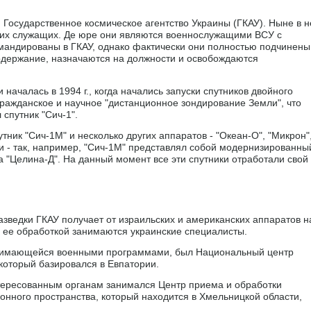
Государственное космическое агентство Украины (ГКАУ). Ныне в 
ких служащих. Де юре они являются военнослужащими ВСУ с
мандированы в ГКАУ, однако фактически они полностью подчинены
одержание, назначаются на должности и освобождаются
началась в 1994 г., когда начались запуски спутников двойного
гражданское и научное "дистанционное зондирование Земли", что
спутник "Сич-1".
тник "Сич-1М" и несколько других аппаратов - "Океан-О", "Микрон"
ки - так, например, "Сич-1М" представлял собой модернизированны
а "Целина-Д". На данный момент все эти спутники отработали свой
азведки ГКАУ получает от израильских и американских аппаратов н
ее обработкой занимаются украинские специалисты.
 занимающейся военными программами, был Национальный центр
который базировался в Евпатории.
ересованным органам занимался Центр приема и обработки
нного пространства, который находится в Хмельницкой области,