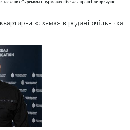
 виплеканих Сирським штурмових військах процвітає кричуще
квартирна «схема» в родині очільника