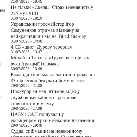
31/07/2026 - 19:45
Не тільки «Скеля». Страх і ненависть у
нем
225-му ОШП
31/07/2026 - 18:19
Український гросмейстер Ігор
Самуненков отримав відзнаку за
найкрасивіший хід на Titled Tuesday
31/07/2026 - 14:48
ФСБ «шиє» Дурову тероризм
31/07/2026 - 13:37
Михайло Ткач: за «Трухою» стирчать
,
вуха Арахамії і Єрмака
й
30/07/2026 - 13:49
Командир військової частини примусив
83 підлеглих будувати йому маєток
29/07/2026 - 21:38
Прокурор знімав інтимне відео у
службовому кабінеті і розсилав
а
співробітницям суду
29/07/2026 - 17:09
НАБУ і САП пошукали у
ексвіцепрем’єрки незаконне збагачення
28/07/2026 - 19:48
Суддя, спійманий на незаконному
збагаченні, не знайшов 12 млн грн для