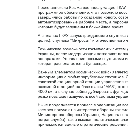
После аннексии Крыма военнослужащие ГКАУ, к
программное обеспечение, что позволило восст
завершились работы по созданию нового, сов
автоматизированные рабочие места, а персона
которые будут запущены в ближайшее время.
А в планах ГКАУ запуск гражданского спутника 
целях), спутника "Микросат" и отечественного 
Технические возможности космических систем 
Украины, после модернизации позволяют полн
аппаратами. Управление новыми спутниками и
которая располагается в Дунаевцах.
Важным элементом космических войск являетс
информацию с любых зарубежных спутников. 
советской стационарной станции управления к
наземной станцией на базе шасси "МАЗ", котор
4000 км, а в случае войны дублировать функци
резко повышает живучесть всей системы управ
Ныне продолжается процесс модернизации все
космоса получают в интересах обороны как сил
Министерства обороны Украины, Национальная
погранслужба), так и высшая политическая вла
принимаются важные стратегические решения.