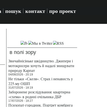
а
пошук
контакт
про проект
в полі зору
Звичайнісіньке шкідництво. Джипери і
мотокросери хочуть й надалі знищувати
природу Карпат
04/08/2026 - 20:19
Не тільки «Скеля». Страх і ненависть у
225-му ОШП
31/07/2026 - 18:19
Заборонене розслідування: квартирна
«схема» в родині очільника ДБР
17/07/2026 - 18:27
Психопат-городник. Портрет комбрига