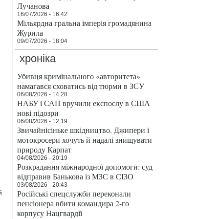
Лучанова
16/07/2026 - 16:42
Мільярдна гральна імперія громадянина
Журила
09/07/2026 - 18:04
хроніка
Убивця кримінального «авторитета»
намагався сховатись від тюрми в ЗСУ
06/08/2026 - 14:28
НАБУ і САП вручили експослу в США
нові підозри
06/08/2026 - 12:19
Звичайнісіньке шкідництво. Джипери і
мотокросери хочуть й надалі знищувати
природу Карпат
04/08/2026 - 20:19
Розкрадання міжнародної допомоги: суд
відправив Банькова із МЗС в СІЗО
И
03/08/2026 - 20:43
Російські спецслужби переконали
й
пенсіонера вбити командира 2-го
корпусу Нацгвардії