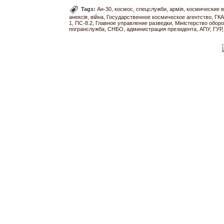
Tags:
Ан-30
космос
спецслужби
армія
космические 
анексія
війна
Государственное космическое агентство
ГКА
1
ПС-8.2
Главное управление разведки
Міністерство обор
погранслужба
СНБО
администрация президента
АПУ
ГУР