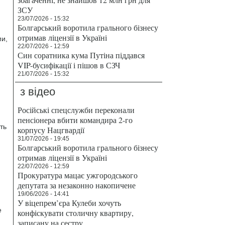
ЗСУ
23/07/2026 - 15:32
Болгарський воротила грального бізнесу
отримав ліцензії в Україні
ми,
22/07/2026 - 12:59
Син соратника кума Путіна піддався
VIP-бусифікації і пішов в СЗЧ
21/07/2026 - 15:32
з відео
Російські спецслужби переконали
пенсіонера вбити командира 2-го
ть
корпусу Нацгвардії
31/07/2026 - 19:45
Болгарський воротила грального бізнесу
отримав ліцензії в Україні
22/07/2026 - 12:59
Прокуратура мацає ужгородського
депутата за незаконно накопичене
19/06/2026 - 14:41
У віцепрем’єра Кулеби хочуть
е
конфіскувати столичну квартиру,
записану на сестру