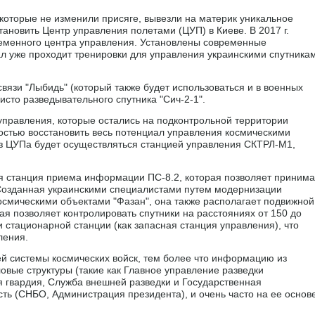
оторые не изменили присяге, вывезли на материк уникальное
ановить Центр управления полетами (ЦУП) в Киеве. В 2017 г.
ременного центра управления. Установлены современные
л уже проходит тренировки для управления украинскими спутника
связи "Лыбидь" (который также будет использоваться и в военных
чисто разведывательного спутника "Сич-2-1".
управления, которые остались на подконтрольной территории
остью восстановить весь потенциал управления космическими
з ЦУПа будет осуществляться станцией управления СКТРЛ-М1,
я станция приема информации ПС-8.2, которая позволяет принима
Созданная украинскими специалистами путем модернизации
осмическими объектами "Фазан", она также располагает подвижной
ая позволяет контролировать спутники на расстояниях от 150 до
и стационарной станции (как запасная станция управления), что
ления.
й системы космических войск, тем более что информацию из
овые структуры (такие как Главное управление разведки
 гвардия, Служба внешней разведки и Государственная
сть (СНБО, Администрация президента), и очень часто на ее основ