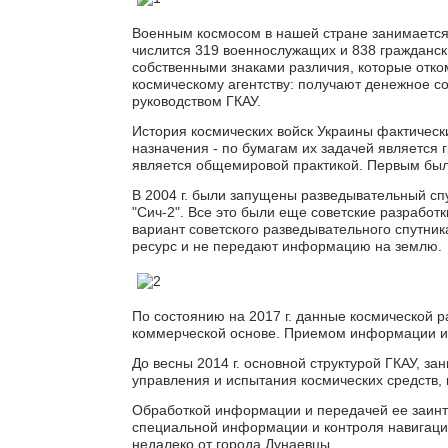
Военным космосом в нашей стране занимается 
числится 319 военнослужащих и 838 гражданс
собственными знаками различия, которые отко
космическому агентству: получают денежное с
руководством ГКАУ.
История космических войск Украины фактически 
назначения - по бумагам их задачей является 
является общемировой практикой. Первым был 
В 2004 г. были запущены разведывательный спу
"Сич-2". Все это были еще советские разработ
вариант советского разведывательного спутник
ресурс и не передают информацию на землю.
По состоянию на 2017 г. данные космической р
коммерческой основе. Приемом информации и 
До весны 2014 г. основной структурой ГКАУ,
управления и испытания космических средств, 
Обработкой информации и передачей ее заинт
специальной информации и контроля навигацио
недалеко от города Дунаевцы.