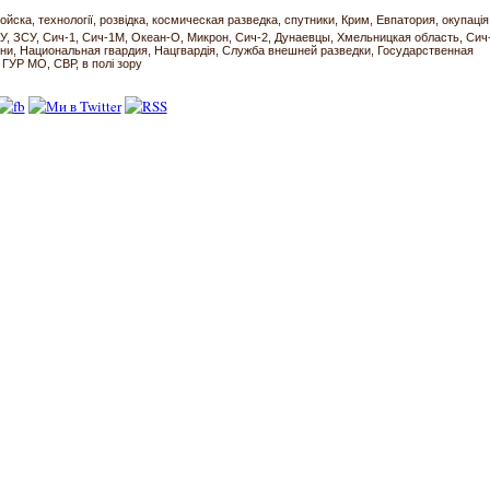
войска
технології
розвідка
космическая разведка
спутники
Крим
Евпатория
окупація
У
ЗСУ
Сич-1
Сич-1М
Океан-О
Микрон
Сич-2
Дунаевцы
Хмельницкая область
Сич
они
Национальная гвардия
Нацгвардія
Служба внешней разведки
Государственная
ГУР МО
СВР
в полі зору