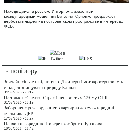
Находящийся в розыске Интерпола известный
международный мошенник Виталий Юрченко продолжает
вербовать людей на постсоветском пространстве в интересах
ФСБ.
в полі зору
Звичайнісіньке шкідництво. Джипери і мотокросери хочуть
й надалі знищувати природу Карпат
04/08/2026 - 20:19
Не тільки «Скеля». Страх і ненависть у 225-му ОШП
31/07/2026 - 18:19
Заборонене розслідування: квартирна «схема» в родині
очільника ДБР
17/07/2026 - 18:27
Психопат-городник. Портрет комбрига Лучанова
16/07/2026 - 16:42