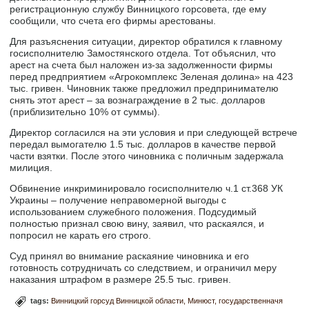
регистрационную службу Винницкого горсовета, где ему
сообщили, что счета его фирмы арестованы.
Для разъяснения ситуации, директор обратился к главному
госисполнителю Замостянского отдела. Тот объяснил, что
арест на счета был наложен из-за задолженности фирмы
перед предприятием «Агрокомплекс Зеленая долина» на 423
тыс. гривен. Чиновник также предложил предпринимателю
снять этот арест – за вознаграждение в 2 тыс. долларов
(приблизительно 10% от суммы).
Директор согласился на эти условия и при следующей встрече
передал вымогателю 1.5 тыс. долларов в качестве первой
части взятки. После этого чиновника с поличным задержала
милиция.
Обвинение инкриминировало госисполнителю ч.1 ст.368 УК
Украины – получение неправомерной выгоды с
использованием служебного положения. Подсудимый
полностью признал свою вину, заявил, что раскаялся, и
попросил не карать его строго.
Суд принял во внимание раскаяние чиновника и его
готовность сотрудничать со следствием, и ограничил меру
наказания штрафом в размере 25.5 тыс. гривен.
tags:
Винницкий горсуд Винницкой области
Минюст
государственначя