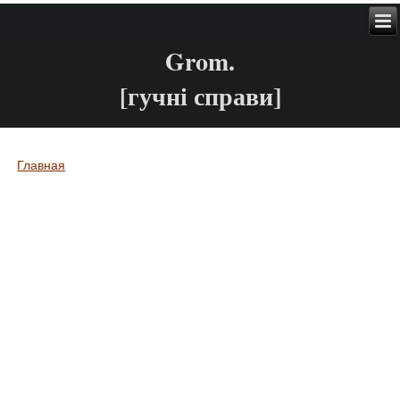
Grom.
[гучні справи]
Главная
Вы здесь