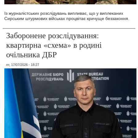
Із журналістських розслідувань випливає, що у виплеканих
Сирським штурмових військах процвітає кричуще беззаконня.
Заборонене розслідування:
квартирна «схема» в родині
очільника ДБР
пт, 17/07/2026 - 18:27