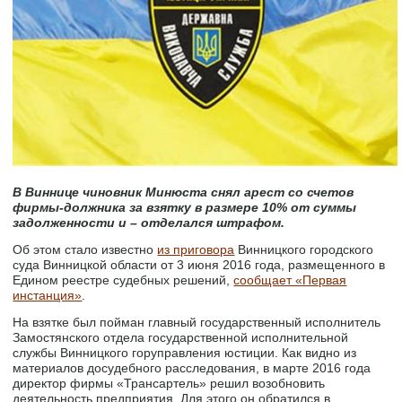
В Виннице чиновник Минюста снял арест со счетов
фирмы-должника за взятку в размере 10% от суммы
задолженности и – отделался штрафом.
Об этом стало известно
из приговора
Винницкого городского
суда Винницкой области от 3 июня 2016 года, размещенного в
Едином реестре судебных решений,
сообщает «Первая
инстанция»
.
На взятке был пойман главный государственный исполнитель
Замостянского отдела государственной исполнительной
службы Винницкого горуправления юстиции. Как видно из
материалов досудебного расследования, в марте 2016 года
директор фирмы «Трансартель» решил возобновить
деятельность предприятия. Для этого он обратился в