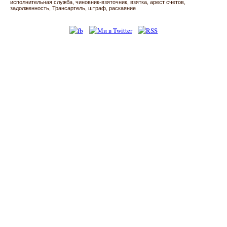
исполнительная служба
чиновник-взяточник
взятка
арест счетов
задолженность
Трансартель
штраф
раскаяние