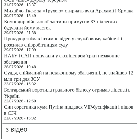
31/07/2026 - 13:37
Михайло Ткач: за «Трухою» стирчать вуха Арахамії і Єрмака
30/07/2026 - 13:49
Командир військової частини примусив 83 підлеглих
будувати йому маєток
29/07/2026 - 21:38
Прокурор знімав інтимне відео у службовому кабінеті і
розсилав співробітницям суду
29/07/2026 - 17:09
НАБУ і САП пошукали у ексвіцепрем’єрки незаконне
збагачення
28/07/2026 - 19:48
Суддя, спійманий на незаконному збагаченні, не знайшов 12
млн грн для ЗСУ
23/07/2026 - 15:32
Болгарський воротила грального бізнесу отримав ліцензії в
Україні
22/07/2026 - 12:59
Син соратника кума Путіна піддався VIP-бусифікації і пішов
в СЗЧ
21/07/2026 - 15:32
з відео