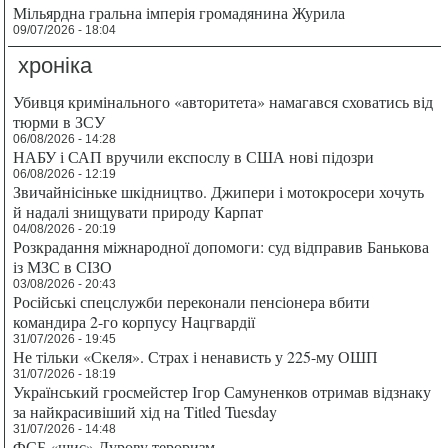
Мільярдна гральна імперія громадянина Журила
09/07/2026 - 18:04
хроніка
Убивця кримінального «авторитета» намагався сховатись від
тюрми в ЗСУ
06/08/2026 - 14:28
НАБУ і САП вручили експослу в США нові підозри
06/08/2026 - 12:19
Звичайнісіньке шкідництво. Джипери і мотокросери хочуть
й надалі знищувати природу Карпат
04/08/2026 - 20:19
Розкрадання міжнародної допомоги: суд відправив Банькова
із МЗС в СІЗО
03/08/2026 - 20:43
Російські спецслужби переконали пенсіонера вбити
командира 2-го корпусу Нацгвардії
31/07/2026 - 19:45
Не тільки «Скеля». Страх і ненависть у 225-му ОШП
31/07/2026 - 18:19
Український гросмейстер Ігор Самуненков отримав відзнаку
за найкрасивіший хід на Titled Tuesday
31/07/2026 - 14:48
ФСБ «шиє» Дурову тероризм