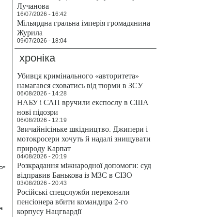
Лучанова
16/07/2026 - 16:42
Мільярдна гральна імперія громадянина
Журила
09/07/2026 - 18:04
хроніка
Убивця кримінального «авторитета»
намагався сховатись від тюрми в ЗСУ
06/08/2026 - 14:28
НАБУ і САП вручили експослу в США
нові підозри
06/08/2026 - 12:19
Звичайнісіньке шкідництво. Джипери і
мотокросери хочуть й надалі знищувати
природу Карпат
04/08/2026 - 20:19
Розкрадання міжнародної допомоги: суд
Р"
відправив Банькова із МЗС в СІЗО
03/08/2026 - 20:43
Російські спецслужби переконали
пенсіонера вбити командира 2-го
а
корпусу Нацгвардії