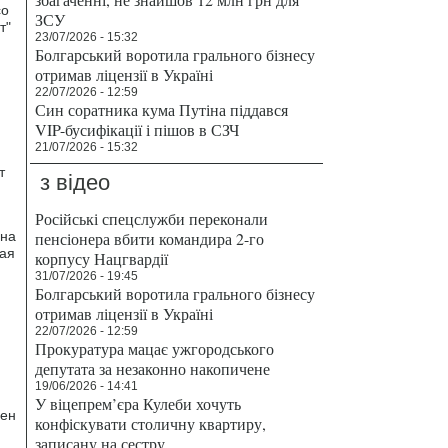
со
ЗСУ
т"
23/07/2026 - 15:32
Болгарський воротила грального бізнесу
отримав ліцензії в Україні
22/07/2026 - 12:59
Син соратника кума Путіна піддався
VIP-бусифікації і пішов в СЗЧ
21/07/2026 - 15:32
т
з відео
Російські спецслужби переконали
ана
пенсіонера вбити командира 2-го
ная
корпусу Нацгвардії
31/07/2026 - 19:45
.
Болгарський воротила грального бізнесу
отримав ліцензії в Україні
22/07/2026 - 12:59
Прокуратура мацає ужгородського
депутата за незаконно накопичене
19/06/2026 - 14:41
У віцепрем’єра Кулеби хочуть
чен
конфіскувати столичну квартиру,
записану на сестру