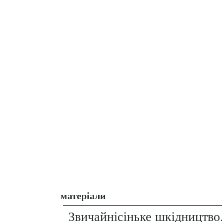
матеріали
Звичайнісіньке шкідництво