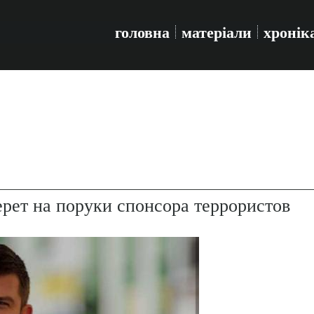
головна
матеріали
хронік
рет на поруки спонсора террористов