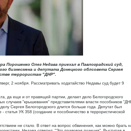
а Порошенко Олег Недава приехал в Павлоградский суд,
ого бизнесмена и депутата Донецкого облсовета Сергея
естве террористам "ДНР".
верг, 2 ноября. Рассматривать ходатайство Недавы суд будет 9
та, да еще и от правящей партии, делает дело Белогородского
ных случаев "крышевания" представителями власти пособников "ДН
делу Сергея Белогородского длится больше года. Депутат был
 - статья УК 358 (создание и пособничество в террористической
тствием не стало. В ответ на вопрос обвинения, как можно брать н
рористами, Недава ответил: "Это правовая позиция". Выступая в