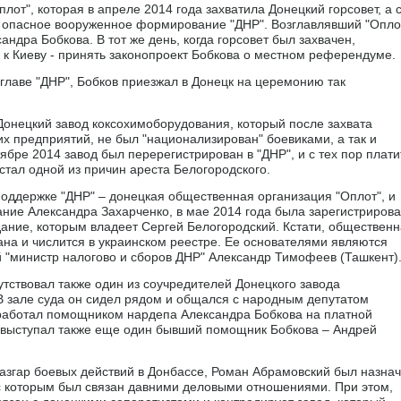
лот", которая в апреле 2014 года захватила Донецкий горсовет, а 
 опасное вооруженное формирование "ДНР". Возглавлявший "Опло
ндра Бобкова. В тот же день, когда горсовет был захвачен,
е к Киеву - принять законопроект Бобкова о местном референдуме.
 главе "ДНР", Бобков приезжал в Донецк на церемонию так
Донецкий завод коксохимоборудования, который после захвата
их предприятий, не был "национализирован" боевиками, а так и
ябре 2014 завод был перерегистрирован в "ДНР", и с тех пор плати
 стал одной из причин ареста Белогородского.
 поддержке "ДНР" – донецкая общественная организация "Оплот", и
ние Александра Захарченко, в мае 2014 года была зарегистриров
здание, которым владеет Сергей Белогородский. Кстати, обществен
ана и числится в украинском реестре. Ее основателями являются
й "министр налогово и сборов ДНР" Александр Тимофеев (Ташкент)
тствовал также один из соучредителей Донецкого завода
В зале суда он сидел рядом и общался с народным депутатом
 работал помощником нардепа Александра Бобкова на платной
о выступал также еще один бывший помощник Бобкова – Андрей
разгар боевых действий в Донбассе, Роман Абрамовский был назна
с которым был связан давними деловыми отношениями. При этом,