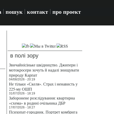
а
пошук
контакт
про проект
в полі зору
Звичайнісіньке шкідництво. Джипери і
мотокросери хочуть й надалі знищувати
природу Карпат
04/08/2026 - 20:19
Не тільки «Скеля». Страх і ненависть у
225-му ОШП
31/07/2026 - 18:19
Заборонене розслідування: квартирна
«схема» в родині очільника ДБР
17/07/2026 - 18:27
Психопат-городник. Портрет комбрига