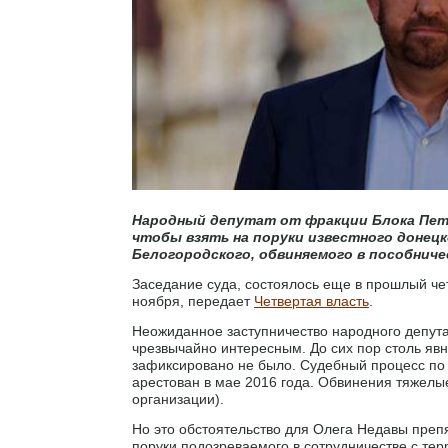
Народный депутат от фракции Блока Петр
чтобы взять на поруки известного донецк
Белогородского, обвиняемого в пособнич
Заседание суда, состоялось еще в прошлый чет
ноября, передает
Четвертая власть
.
Неожиданное заступничество народного депута
чрезвычайно интересным. До сих пор столь яв
зафиксировано не было. Судебный процесс по 
арестован в мае 2016 года. Обвинения тяжелые
организации).
Но это обстоятельство для Олега Недавы препя
поруки подозреваемого в сотрудничестве с тер