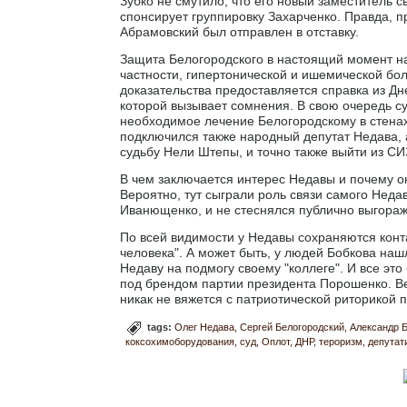
Зубко не смутило, что его новый заместитель 
спонсирует группировку Захарченко. Правда, п
Абрамовский был отправлен в отставку.
Защита Белогородского в настоящий момент нас
частности, гипертонической и ишемической бол
доказательства предоставляется справка из Д
которой вызывает сомнения. В свою очередь с
необходимое лечение Белогородскому в стенах
подключился также народный депутат Недава, а
судьбу Нели Штепы, и точно также выйти из С
В чем заключается интерес Недавы и почему он
Вероятно, тут сыграли роль связи самого Нед
Иванющенко, и не стеснялся публично выгораж
По всей видимости у Недавы сохраняются конта
человека". А может быть, у людей Бобкова наш
Недаву на подмогу своему "коллеге". И все эт
под брендом партии президента Порошенко. Ве
никак не вяжется с патриотической риторикой 
tags:
Олег Недава
Сергей Белогородский
Александр 
коксохимоборудования
суд
Оплот
ДНР
тероризм
депутат