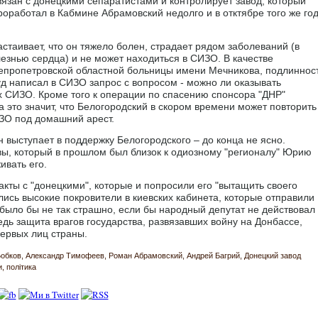
связан с донецкими сепаратистами и контролирует завод, который
роработал в Кабмине Абрамовский недолго и в отктябре того же го
таивает, что он тяжело болен, страдает рядом заболеваний (в
езнью сердца) и не может находиться в СИЗО. В качестве
непропетровской областной больницы имени Мечникова, подлиннос
уд написал в СИЗО запрос с вопросом - можно ли оказывать
 СИЗО. Кроме того к операции по спасению спонсора "ДНР"
 это значит, что Белогородский в скором времени может повторить
ИЗО под домашний арест.
 выступает в поддержку Белогородского – до конца не ясно.
авы, который в прошлом был близок к одиозному "регионалу" Юрию
ивать его.
кты с "донецкими", которые и попросили его "вытащить своего
лись высокие покровители в киевских кабинета, которые отправили
о было бы не так страшно, если бы народный депутат не действовал
дь защита врагов государства, развязавших войну на Донбассе,
первых лиц страны.
Бобков
Александр Тимофеев
Роман Абрамовский
Андрей Багрий
Донецкий завод
и
політика