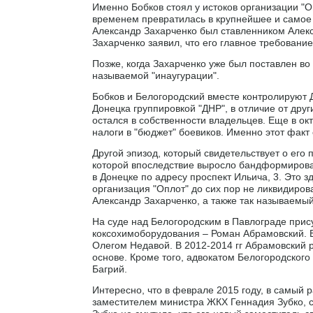
Именно Бобков стоял у истоков организации "Оп
временем превратилась в крупнейшее и самое
Александр Захарченко был ставленником Алекса
Захарченко заявил, что его главное требовани
Позже, когда Захарченко уже был поставлен во
называемой "инаугурации".
Бобков и Белогородский вместе контролируют 
Донецка группировкой "ДНР", в отличие от друг
остался в собственности владельцев. Еще в окт
налоги в "бюджет" боевиков. Именно этот факт
Другой эпизод, который свидетельствует о его
которой впоследствие выросло бандформирова
в Донецке по адресу проспект Ильича, 3. Это 
организация "Оплот" до сих пор не ликвидиров
Александр Захарченко, а также так называемы
На суде над Белогородским в Павлограде прису
коксохимоборудования – Роман Абрамовский. 
Олегом Недавой. В 2012-2014 гг Абрамовский
основе. Кроме того, адвокатом Белогородског
Багрий.
Интересно, что в феврале 2015 году, в самый 
заместителем министра ЖКХ Геннадия Зубко, 