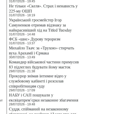
31/07/2026 - 19:45
Не тільки «Скеля». Страх і ненависть у
225-му ОШП
31/07/2026 - 18:19
Український гросмейстер Ігор
Самуненков отримав відзнаку за
найкрасивіший хід на Titled Tuesday
31/07/2026 - 14:48
ФСБ «шиє» Дурову тероризм
31/07/2026 - 13:37
Михайло Ткач: за «Трухою» стирчать
вуха Арахамії і Єрмака
30/07/2026 - 13:49
Командир військової частини примусив
83 підлеглих будувати йому маєток
29/07/2026 - 21:38
Прокурор знімав інтимне відео у
службовому кабінеті і розсилав
співробітницям суду
29/07/2026 - 17:09
НАБУ і САП пошукали у
ексвіцепрем’єрки незаконне збагачення
ют
28/07/2026 - 19:48
Суддя, спійманий на незаконному
збагаченні, не знайшов 12 млн грн для