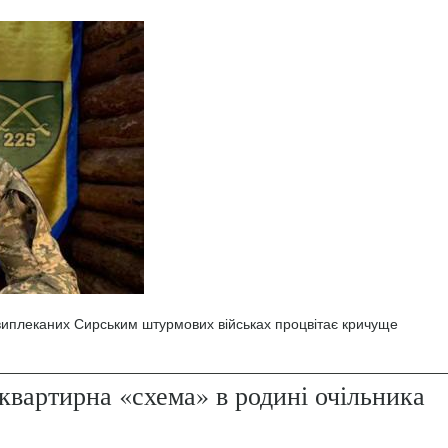
 виплеканих Сирським штурмових військах процвітає кричуще
квартирна «схема» в родині очільника