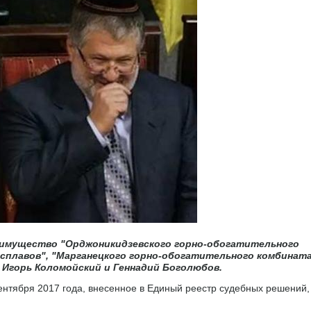
 имущество "Орджоникидзевского горно-обогатительного
осплавов", "Марганецкого горно-обогатительного комбинат
Игорь Коломойский и Геннадий Боголюбов.
сентября 2017 года, внесенное в Единый реестр судебных решений,