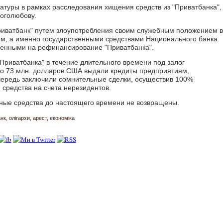
атуры в рамках расследования хищения средств из "Приватбанка",
оголюбову.
риватбанк" путем злоупотребления своим служебным положением в
ом, а именно государственными средствами Национального банка
еленными на рефинансирование "Приватбанка".
Приватбанка" в течение длительного времени под залог
до 73 млн. долларов США выдали кредиты предприятиям,
чередь заключили сомнительные сделки, осуществив 100%
 средства на счета нерезидентов.
жные средства до настоящего времени не возвращены.
нк
олігархи
арест
економіка