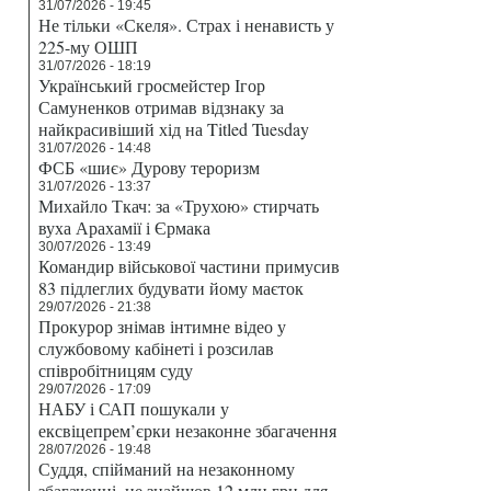
31/07/2026 - 19:45
Не тільки «Скеля». Страх і ненависть у
225-му ОШП
31/07/2026 - 18:19
Український гросмейстер Ігор
Самуненков отримав відзнаку за
найкрасивіший хід на Titled Tuesday
31/07/2026 - 14:48
ФСБ «шиє» Дурову тероризм
31/07/2026 - 13:37
Михайло Ткач: за «Трухою» стирчать
вуха Арахамії і Єрмака
30/07/2026 - 13:49
Командир військової частини примусив
83 підлеглих будувати йому маєток
29/07/2026 - 21:38
Прокурор знімав інтимне відео у
службовому кабінеті і розсилав
співробітницям суду
29/07/2026 - 17:09
НАБУ і САП пошукали у
ексвіцепрем’єрки незаконне збагачення
28/07/2026 - 19:48
Суддя, спійманий на незаконному
збагаченні, не знайшов 12 млн грн для