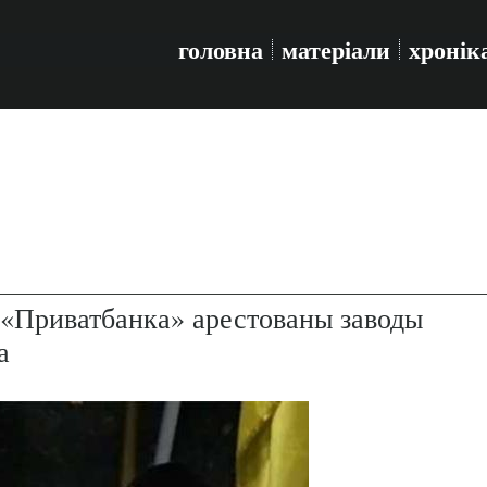
головна
матеріали
хронік
 «Приватбанка» арестованы заводы
а