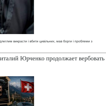
леглим викрасти і вбити цивільних, мав борги і проблеми з
италий Юрченко продолжает вербовать