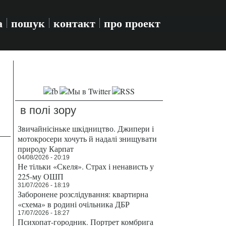
а
пошук
контакт
про проект
в полі зору
Звичайнісіньке шкідництво. Джипери і
мотокросери хочуть й надалі знищувати
природу Карпат
04/08/2026 - 20:19
Не тільки «Скеля». Страх і ненависть у
225-му ОШП
31/07/2026 - 18:19
Заборонене розслідування: квартирна
«схема» в родині очільника ДБР
17/07/2026 - 18:27
Психопат-городник. Портрет комбрига