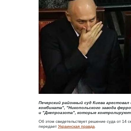
Печерский районный суд Киева арестовал
комбината", "Никопольского завода ферр
и "Днепроазота", которые контролируют 
Об этом свидетельствует решение суда от 14 
передает
Украинская правда
.