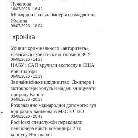
Лучанова
16/07/2026 - 16:42
Мільярдна гральна імперія громадянина
Журила
09/07/2026 - 18:04
хроніка
Убивця кримінального «авторитета»
намагався сховатись від тюрми в ЗСУ
06/08/2026 - 14:28
НАБУ і САП вручили експослу в США
нові підозри
06/08/2026 - 12:19
Звичайнісіньке шкідництво. Джипери і
мотокросери хочуть й надалі знищувати
природу Карпат
04/08/2026 - 20:19
Розкрадання міжнародної допомоги: суд
відправив Банькова із МЗС в СІЗО
а"
03/08/2026 - 20:43
Російські спецслужби переконали
пенсіонера вбити командира 2-го
корпусу Нацгвардії