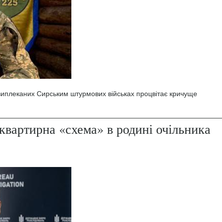
 виплеканих Сирським штурмових військах процвітає кричуще
квартирна «схема» в родині очільника