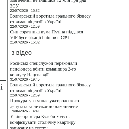
ЗСУ
23/07/2026 - 15:32
Болгарський воротила грального бізнесу
отримав ліцензії в Україні
22/07/2026 - 12:59
Син соратника кума Путіна піддався
VIP-бусифікації і пішов в СЗЧ
21/07/2026 - 15:32
з відео
Російські спецслужби переконали
пенсіонера вбити командира 2-го
корпусу Нацгвардії
31/07/2026 - 19:45
Болгарський воротила грального бізнесу
і
отримав ліцензії в Україні
22/07/2026 - 12:59
Прокуратура мацає ужгородського
депутата за незаконно накопичене
19/06/2026 - 14:41
У віцепрем’єра Кулеби хочуть
конфіскувати столичну квартиру,
записану на сестру