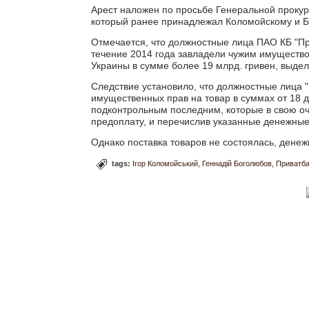
Арест наложен по просьбе Генеральной прокур
который ранее принадлежал Коломойскому и Б
Отмечается, что должностные лица ПАО КБ "П
течение 2014 года завладели чужим имуществ
Украины в сумме более 19 млрд. гривен, выд
Следствие установило, что должностные лица "
имущественных прав на товар в суммах от 18 
подконтрольным последним, которые в свою о
предоплату, и перечислив указанные денежные
Однако поставка товаров не состоялась, дене
tags:
Ігор Коломойський
Геннадій Боголюбов
Приватба