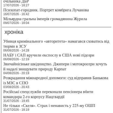
очільника ДБР
17/07/2026 - 18:27
Психопат-городник. Портрет комбрига Лучанова
16/07/2026 - 16:42
Мільярдна гральна імперія громадянина Журила
09/07/2026 - 18:04
хроніка
Убивця кримінального «авторитета» намагався сховатись від
тюрми в ЗСУ
06/08/2026 - 14:28
НАБУ і САП вручили експослу в США нові підозри
06/08/2026 - 12:19
Звичайнісіньке шкідництво. Джипери і мотокросери хочуть
й надалі знищувати природу Карпат
04/08/2026 - 20:19
Розкрадання міжнародної допомоги: суд відправив Банькова
із МЗС в СІЗО
03/08/2026 - 20:43
Російські спецслужби переконали пенсіонера вбити
командира 2-го корпусу Нацгвардії
31/07/2026 - 19:45
Не тільки «Скеля». Страх і ненависть у 225-му ОШП
31/07/2026 - 18:19