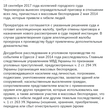
18 сентября 2017 года коллегией городского суда
Черноморска вынесен оправдательный приговор в отношении
всех лиц, причастных к массовым беспорядкам 2 мая 2014
года, которые привели к гибели людей.
Прокуратура не соглашается с указанным решением суда и
готовит апелляционную жалобу, требуя отмены приговора и
назначения нового рассмотрения в суде первой инстанции. В
случае удовлетворения судом апелляционной жалобы
прокурора к производству будут привлечены дополнительные
доказательства.
Досудебное расследование в уголовном производстве по
событиям в Одессе 2 мая 2014 года расследовалось Главным
следственным управлением МВД Украины по признакам
уголовных преступлений, предусмотренных ч. 2 ст. 294 УК
Украины (организация массовых беспорядков,
сопровождавшихся насилием над личностью, погромами,
поджогами, уничтожением имущества, захватом зданий или
сооружений, насильственным выселением граждан,
сопротивлением представителям власти с применением
оружия или других предметов, которые использовались как
оружие, а также активное участие в массовых беспорядках, что
привело к гибели людей или другим тяжелым последствиям) и
ч. 1 ст. 263 УК Украины (ношение, хранение, приобретение,
передача или сбыт огнестрельного оружия (кроме