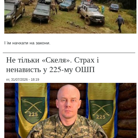
І їм начхати на закони.
Не тільки «Скеля». Страх і
ненависть у 225-му ОШП
пт, 31/07/2026 - 18:19