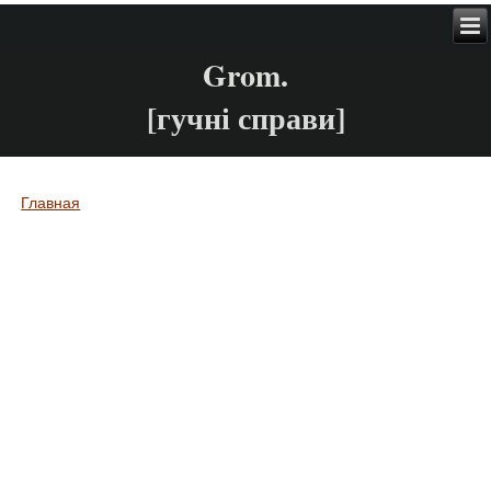
Grom.
[гучні справи]
Главная
Вы здесь