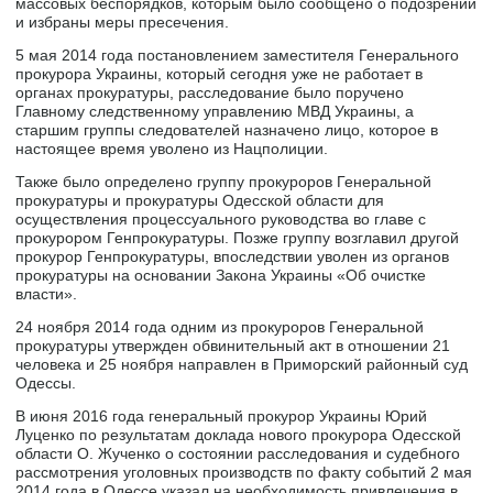
массовых беспорядков, которым было сообщено о подозрении
и избраны меры пресечения.
5 мая 2014 года постановлением заместителя Генерального
прокурора Украины, который сегодня уже не работает в
органах прокуратуры, расследование было поручено
Главному следственному управлению МВД Украины, а
старшим группы следователей назначено лицо, которое в
настоящее время уволено из Нацполиции.
Также было определено группу прокуроров Генеральной
прокуратуры и прокуратуры Одесской области для
осуществления процессуального руководства во главе с
прокурором Генпрокуратуры. Позже группу возглавил другой
прокурор Генпрокуратуры, впоследствии уволен из органов
прокуратуры на основании Закона Украины «Об очистке
власти».
24 ноября 2014 года одним из прокуроров Генеральной
прокуратуры утвержден обвинительный акт в отношении 21
человека и 25 ноября направлен в Приморский районный суд
Одессы.
В июня 2016 года генеральный прокурор Украины Юрий
Луценко по результатам доклада нового прокурора Одесской
области О. Жученко о состоянии расследования и судебного
рассмотрения уголовных производств по факту событий 2 мая
2014 года в Одессе указал на необходимость привлечения в