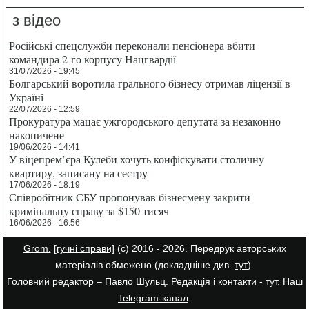
з відео
Російські спецслужби переконали пенсіонера вбити
командира 2-го корпусу Нацгвардії
31/07/2026 - 19:45
Болгарський воротила грального бізнесу отримав ліцензії в
Україні
22/07/2026 - 12:59
Прокуратура мацає ужгородського депутата за незаконно
накопичене
19/06/2026 - 14:41
У віцепрем’єра Кулеби хочуть конфіскувати столичну
квартиру, записану на сестру
17/06/2026 - 18:19
Співробітник СБУ пропонував бізнесмену закрити
кримінальну справу за $150 тисяч
16/06/2026 - 16:56
Grom.
[гучні справи]
(с) 2016 - 2026. Передрук авторських
матеріалів обмежено (докладніше див.
тут
).
Головний редактор – Павло Шульц. Редакція і контакти -
тут
. Наш
Telegram-канал
.