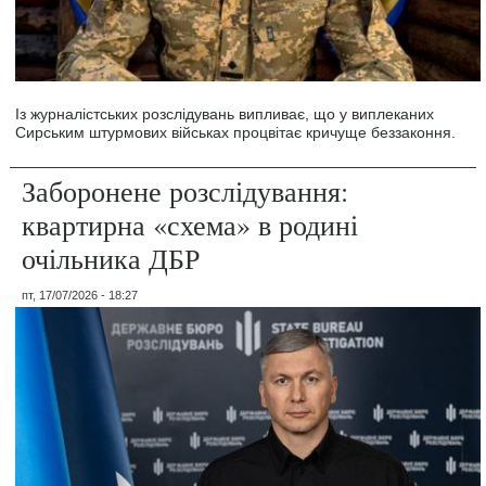
Із журналістських розслідувань випливає, що у виплеканих
Сирським штурмових військах процвітає кричуще беззаконня.
Заборонене розслідування:
квартирна «схема» в родині
очільника ДБР
пт, 17/07/2026 - 18:27