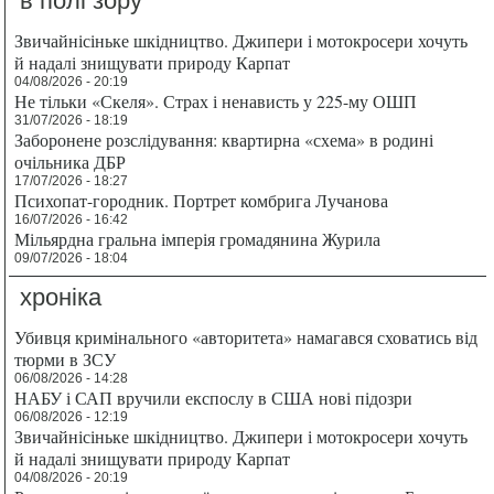
в полі зору
Звичайнісіньке шкідництво. Джипери і мотокросери хочуть
й надалі знищувати природу Карпат
04/08/2026 - 20:19
Не тільки «Скеля». Страх і ненависть у 225-му ОШП
31/07/2026 - 18:19
Заборонене розслідування: квартирна «схема» в родині
очільника ДБР
17/07/2026 - 18:27
Психопат-городник. Портрет комбрига Лучанова
16/07/2026 - 16:42
Мільярдна гральна імперія громадянина Журила
09/07/2026 - 18:04
хроніка
Убивця кримінального «авторитета» намагався сховатись від
тюрми в ЗСУ
06/08/2026 - 14:28
НАБУ і САП вручили експослу в США нові підозри
06/08/2026 - 12:19
Звичайнісіньке шкідництво. Джипери і мотокросери хочуть
й надалі знищувати природу Карпат
04/08/2026 - 20:19