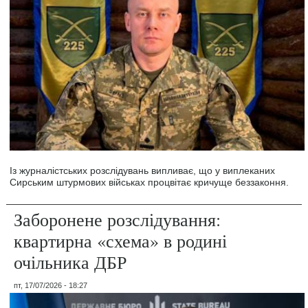
Із журналістських розслідувань випливає, що у виплеканих
Сирським штурмових військах процвітає кричуще беззаконня.
Заборонене розслідування:
квартирна «схема» в родині
очільника ДБР
пт, 17/07/2026 - 18:27