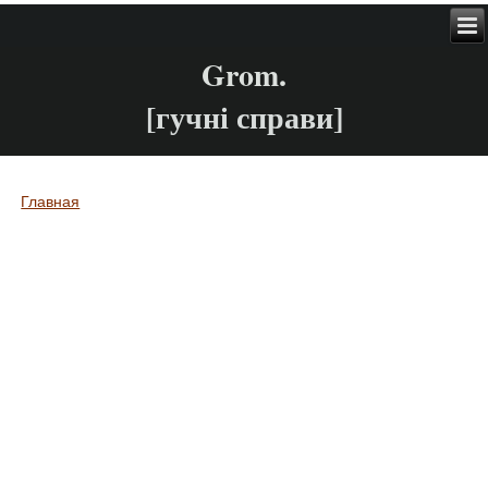
Grom.
[гучні справи]
Главная
Вы здесь