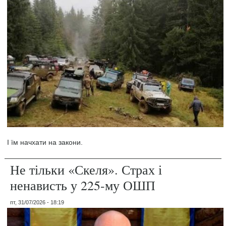
І їм начхати на закони.
Не тільки «Скеля». Страх і
ненависть у 225-му ОШП
пт, 31/07/2026 - 18:19