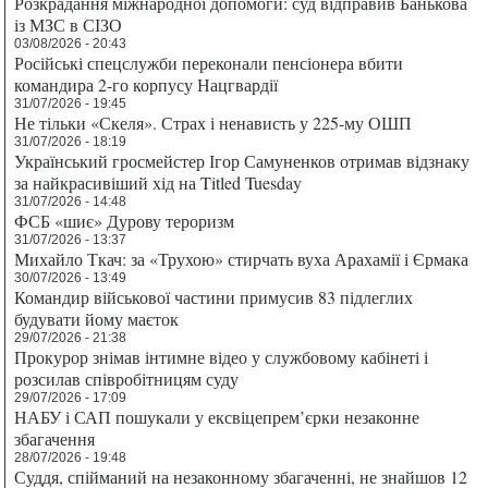
Розкрадання міжнародної допомоги: суд відправив Банькова
із МЗС в СІЗО
03/08/2026 - 20:43
Російські спецслужби переконали пенсіонера вбити
командира 2-го корпусу Нацгвардії
31/07/2026 - 19:45
Не тільки «Скеля». Страх і ненависть у 225-му ОШП
31/07/2026 - 18:19
Український гросмейстер Ігор Самуненков отримав відзнаку
за найкрасивіший хід на Titled Tuesday
31/07/2026 - 14:48
ФСБ «шиє» Дурову тероризм
31/07/2026 - 13:37
Михайло Ткач: за «Трухою» стирчать вуха Арахамії і Єрмака
30/07/2026 - 13:49
Командир військової частини примусив 83 підлеглих
будувати йому маєток
29/07/2026 - 21:38
Прокурор знімав інтимне відео у службовому кабінеті і
розсилав співробітницям суду
29/07/2026 - 17:09
НАБУ і САП пошукали у ексвіцепрем’єрки незаконне
збагачення
28/07/2026 - 19:48
Суддя, спійманий на незаконному збагаченні, не знайшов 12