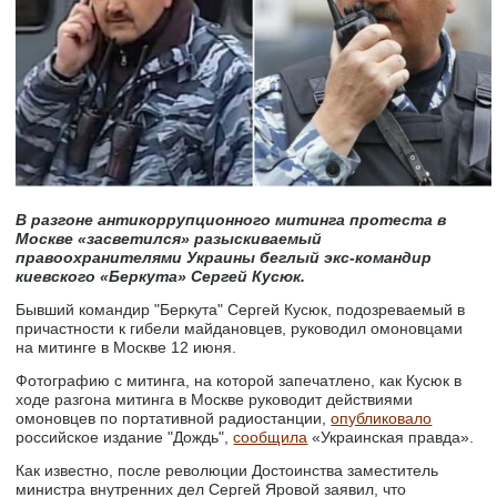
В разгоне антикоррупционного митинга протеста в
Москве «засветился» разыскиваемый
правоохранителями Украины беглый экс-командир
киевского «Беркута» Сергей Кусюк.
Бывший командир "Беркута" Сергей Кусюк, подозреваемый в
причастности к гибели майдановцев, руководил омоновцами
на митинге в Москве 12 июня.
Фотографию с митинга, на которой запечатлено, как Кусюк в
ходе разгона митинга в Москве руководит действиями
омоновцев по портативной радиостанции,
опубликовало
российское издание "Дождь",
сообщила
«Украинская правда».
Как известно, после революции Достоинства заместитель
министра внутренних дел Сергей Яровой заявил, что