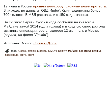
12 июня в России
прошли антикоррупционные акции протеста
.
В их ходе, по данным "ОВД-Инфо", были задержаны более
700 человек. В МВД рассказали о 150 задержанных.
На снимке:
Сергей Кусюк в ходе солбытий на киевском
Майдане зимой 2014 годла (
слева
) и в ходе силового разгона
мситинга оппозиции, состоявшегося 12 июня с. г. в Москве
(
справа, на фото "Дождя"
).
Источник фото:
«Слово і Діло»
tags:
Сергей Кусюк
Москва
ОМОН
Беркут
майдан
расстрел
розшук
держзрада
фото
grom