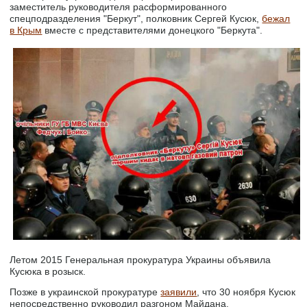
заместитель руководителя расформированного
спецподразделения "Беркут", полковник Сергей Кусюк,
бежал
в Крым
вместе с представителями донецкого "Беркута".
Летом 2015 Генеральная прокуратура Украины объявила
Кусюка в розыск.
Позже в украинской прокуратуре
заявили
, что 30 ноября Кусюк
непосредственно руководил разгоном Майдана.