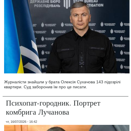
Журналісти знайшли у брата Олексія Сухачова 143 підозрілі
квартири. Суд заборонив їм про це писати.
Психопат-городник. Портрет
комбрига Лучанова
чт, 16/07/2026 - 16:42