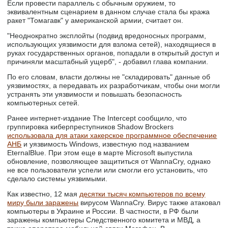
Если провести параллель с обычным оружием, то
эквивалентным сценарием в данном случае стала бы кража
ракет "Томагавк" у американской армии, считает он.
"Неоднократно эксплойты (подвид вредоносных программ,
использующих уязвимости для взлома сетей), находящиеся в
руках государственных органов, попадали в открытый доступ и
причиняли масштабный ущерб", - добавил глава компании.
По его словам, власти должны не "складировать" данные об
уязвимостях, а передавать их разработчикам, чтобы они могли
устранять эти уязвимости и повышать безопасность
компьютерных сетей.
Ранее интернет-издание The Intercept сообщило, что
группировка киберпреступников Shadow Brockers
использовала для атаки хакерское программное обеспечение
АНБ
и уязвимость Windows, известную под названием
EternalBlue. При этом еще в марте Microsoft выпустила
обновление, позволяющее защититься от WannaCry, однако
не все пользователи успели или смогли его установить, что
сделало системы уязвимыми.
Как известно, 12 мая
десятки тысяч компьютеров по всему
миру были заражены
вирусом WannaCry. Вирус также атаковал
компьютеры в Украине и России. В частности, в РФ были
заражены компьютеры Следственного комитета и МВД, а