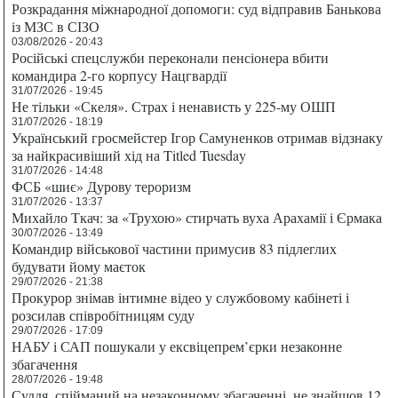
Розкрадання міжнародної допомоги: суд відправив Банькова
із МЗС в СІЗО
03/08/2026 - 20:43
Російські спецслужби переконали пенсіонера вбити
командира 2-го корпусу Нацгвардії
31/07/2026 - 19:45
Не тільки «Скеля». Страх і ненависть у 225-му ОШП
31/07/2026 - 18:19
Український гросмейстер Ігор Самуненков отримав відзнаку
за найкрасивіший хід на Titled Tuesday
31/07/2026 - 14:48
ФСБ «шиє» Дурову тероризм
31/07/2026 - 13:37
Михайло Ткач: за «Трухою» стирчать вуха Арахамії і Єрмака
30/07/2026 - 13:49
Командир військової частини примусив 83 підлеглих
будувати йому маєток
29/07/2026 - 21:38
Прокурор знімав інтимне відео у службовому кабінеті і
розсилав співробітницям суду
29/07/2026 - 17:09
НАБУ і САП пошукали у ексвіцепрем’єрки незаконне
збагачення
28/07/2026 - 19:48
Суддя, спійманий на незаконному збагаченні, не знайшов 12