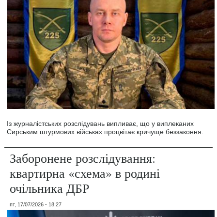
Із журналістських розслідувань випливає, що у виплеканих
Сирським штурмових військах процвітає кричуще беззаконня.
Заборонене розслідування:
квартирна «схема» в родині
очільника ДБР
пт, 17/07/2026 - 18:27