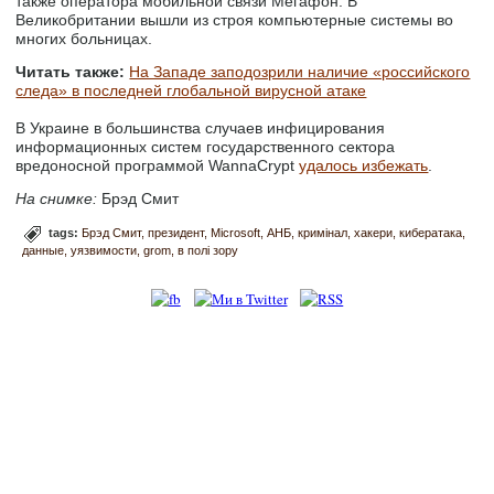
также оператора мобильной связи Мегафон. В
Великобритании вышли из строя компьютерные системы во
многих больницах.
Читать также:
На Западе заподозрили наличие «российского
следа» в последней глобальной вирусной атаке
В Украине в большинства случаев инфицирования
информационных систем государственного сектора
вредоносной программой WannaCrypt
удалось избежать
.
На снимке:
Брэд Смит
tags:
Брэд Смит
президент
Microsoft
АНБ
кримінал
хакери
кибератака
данные
уязвимости
grom
в полі зору