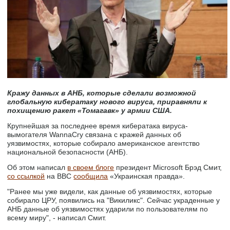
Кражу данных в АНБ, которые сделали возможной
глобальную кибератаку нового вируса, приравняли к
похищению ракет «Томагавк» у армии США.
Крупнейшая за последнее время кибератака вируса-
вымогателя WannaCry связана с кражей данных об
уязвимостях, которые собирало американское агентство
национальной безопасности (АНБ).
Об этом написал
в своем блоге
президент Microsoft Брэд Смит,
со ссылкой
на BBC
сообщила
«Украинская правда».
"Ранее мы уже видели, как данные об уязвимостях, которые
собирало ЦРУ, появились на "Викиликс". Сейчас украденные у
АНБ данные об уязвимостях ударили по пользователям по
всему миру", - написал Смит.