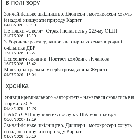
в полі зору
Звичайнісіньке шкідництво. Джипери і мотокросери хочуть
й надалі знищувати природу Карпат
04/08/2026 - 20:19
Не тільки «Скеля». Страх і ненависть у 225-му ОШП
31/07/2026 - 18:19
Заборонене розслідування: квартирна «схема» в родині
очільника ДБР
17/07/2026 - 18:27
Психопат-городник. Портрет комбрига Лучанова
16/07/2026 - 16:42
Мільярдна гральна імперія громадянина Журила
09/07/2026 - 18:04
хроніка
Убивця кримінального «авторитета» намагався сховатись від
тюрми в ЗСУ
06/08/2026 - 14:28
НАБУ і САП вручили експослу в США нові підозри
06/08/2026 - 12:19
Звичайнісіньке шкідництво. Джипери і мотокросери хочуть
й надалі знищувати природу Карпат
04/08/2026 - 20:19