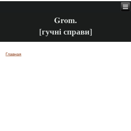
Grom.
[гучні справи]
Главная
Вы здесь