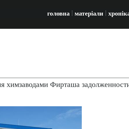
головна
матеріали
хронік
ия химзаводами Фирташа задолженност