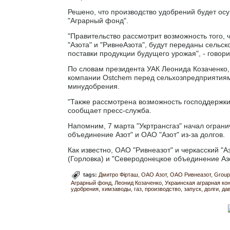
Решено, что производство удобрений будет осу
"Аграрный фонд".
"Правительство рассмотрит возможность того, 
"Азота" и "РивнеАзота", будут переданы сельс
поставки продукции будущего урожая", - говор
По словам президента УАК Леонида Козаченко,
компании Ostchem перед сельхозпредприятиями
минудобрения.
"Также рассмотрена возможность господдержки 
сообщает пресс-служба.
Напомним, 7 марта "Укртрансгаз" начал огран
объединение Азот" и ОАО "Азот" из-за долгов.
Как известно, ОАО "Ривнеазот" и черкасский "А
(Горловка) и "Северодонецкое объединение А
tags:
Дмитро Фірташ
ОАО Азот
ОАО Ривнеазот
Group
Аграрный фонд
Леонид Козаченко
Украинская аграрная к
удобрения
химзаводы
газ
производство
запуск
долги
да