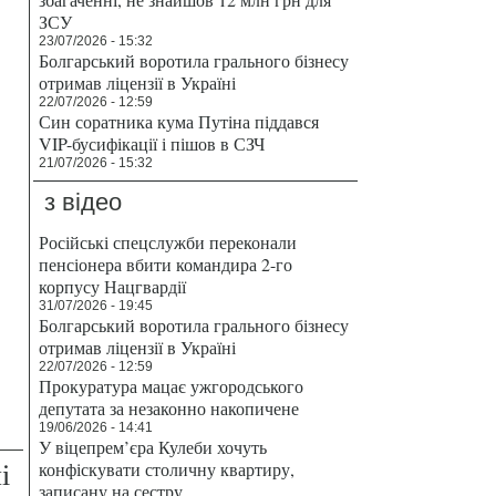
ЗСУ
23/07/2026 - 15:32
Болгарський воротила грального бізнесу
отримав ліцензії в Україні
22/07/2026 - 12:59
Син соратника кума Путіна піддався
VIP-бусифікації і пішов в СЗЧ
21/07/2026 - 15:32
з відео
Російські спецслужби переконали
пенсіонера вбити командира 2-го
корпусу Нацгвардії
31/07/2026 - 19:45
Болгарський воротила грального бізнесу
отримав ліцензії в Україні
22/07/2026 - 12:59
Прокуратура мацає ужгородського
депутата за незаконно накопичене
19/06/2026 - 14:41
У віцепрем’єра Кулеби хочуть
і
конфіскувати столичну квартиру,
записану на сестру