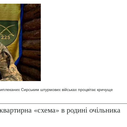
 виплеканих Сирським штурмових військах процвітає кричуще
квартирна «схема» в родині очільника