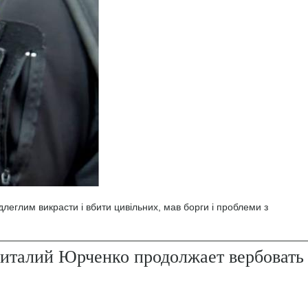
леглим викрасти і вбити цивільних, мав борги і проблеми з
италий Юрченко продолжает вербовать