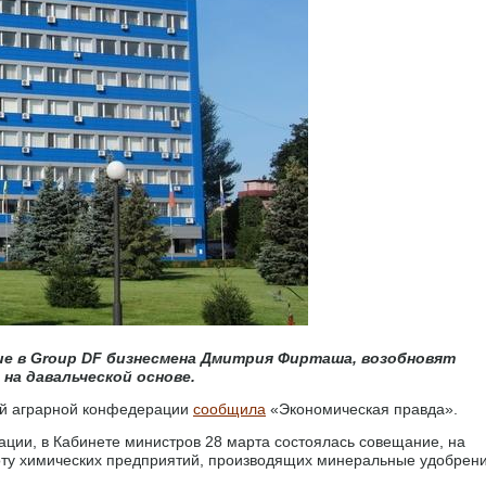
ие в Group DF бизнесмена Дмитрия Фирташа, возобновят
на давальческой основе.
ой аграрной конфедерации
сообщила
«Экономическая правда».
ции, в Кабинете министров 28 марта состоялась совещание, на
боту химических предприятий, производящих минеральные удобрен