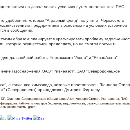
ществляться на давальческих условиях путем поставки газа ПАО
что удобрения, которые "Аграрный фонд" получит от Черкасского
кохозяйственным предприятиям в основном на условиях встречной
ится в сообщении.
 таким образом планируется урегулировать проблему задолженнос
, которые осуществили предоплату, но не смогли получить
для дальнейшей работы Черкасского "Азота" и "РивнеАзота", -
ичение газоснабжения ОАО "Ривнеазот", ЗАО "Северодонецкое
зот", а также два химзавода, которые простаивают - "Концерн Стиро
зот" (Северодонецк) принадлежат Дмитрию Фирташу.
 DF
Ostchem
Северодонецкое объединение Азот
Концерн Стирол
Укртрансгаз
ПАО
онфедерация
Кабинет министров Украины
задолженность
сельхозпроизводители
агра
вальческие схемы
grom