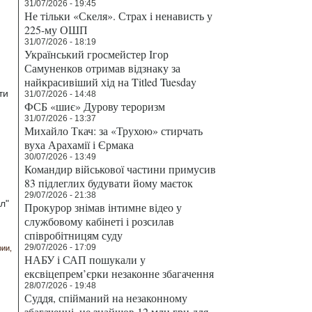
31/07/2026 - 19:45
Не тільки «Скеля». Страх і ненависть у
225-му ОШП
31/07/2026 - 18:19
Український гросмейстер Ігор
Самуненков отримав відзнаку за
найкрасивіший хід на Titled Tuesday
ти
31/07/2026 - 14:48
ФСБ «шиє» Дурову тероризм
31/07/2026 - 13:37
Михайло Ткач: за «Трухою» стирчать
вуха Арахамії і Єрмака
30/07/2026 - 13:49
Командир військової частини примусив
83 підлеглих будувати йому маєток
29/07/2026 - 21:38
л"
Прокурор знімав інтимне відео у
службовому кабінеті і розсилав
співробітницям суду
29/07/2026 - 17:09
рии
НАБУ і САП пошукали у
ексвіцепрем’єрки незаконне збагачення
28/07/2026 - 19:48
Суддя, спійманий на незаконному
збагаченні, не знайшов 12 млн грн для