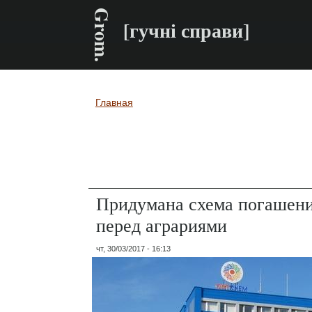
Grom.
[гучні справи]
Главная
Вы здесь
Придумана схема погашен
перед аграриями
чт, 30/03/2017 - 16:13