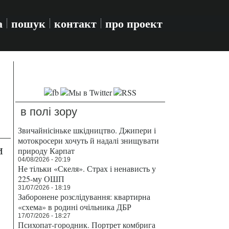
а
пошук
контакт
про проект
в полі зору
Звичайнісіньке шкідництво. Джипери і
мотокросери хочуть й надалі знищувати
и
природу Карпат
04/08/2026 - 20:19
Не тільки «Скеля». Страх і ненависть у
225-му ОШП
31/07/2026 - 18:19
Заборонене розслідування: квартирна
«схема» в родині очільника ДБР
17/07/2026 - 18:27
Психопат-городник. Портрет комбрига