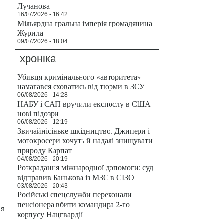
Лучанова
16/07/2026 - 16:42
Мільярдна гральна імперія громадянина
Журила
09/07/2026 - 18:04
хроніка
Убивця кримінального «авторитета»
намагався сховатись від тюрми в ЗСУ
06/08/2026 - 14:28
НАБУ і САП вручили експослу в США
нові підозри
06/08/2026 - 12:19
Звичайнісіньке шкідництво. Джипери і
мотокросери хочуть й надалі знищувати
природу Карпат
04/08/2026 - 20:19
Розкрадання міжнародної допомоги: суд
відправив Банькова із МЗС в СІЗО
03/08/2026 - 20:43
Російські спецслужби переконали
пенсіонера вбити командира 2-го
ия
корпусу Нацгвардії