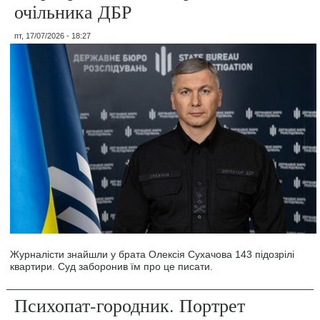
очільника ДБР
пт, 17/07/2026 - 18:27
Журналісти знайшли у брата Олексія Сухачова 143 підозрілі
квартири. Суд заборонив їм про це писати.
Психопат-городник. Портрет