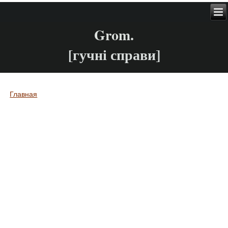
Grom.
[гучні справи]
Главная
Вы здесь