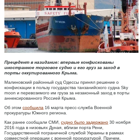
Прецедент в назидание: впервые конфискованы
иностранное торговое судно и его груз за заход в
порты оккупированного Крыма.
Малиновский районный суд Одессы принял решение о
конфискации в пользу государства танзанийского судна Sky
moon и перевозимого им груза за незаконный заход в порты
аннексированного Россией Крыма.
Об этом
сообщила
16 марта пресс-служба Военной
прокуратуры Южного региона.
Как ранее сообщали СМИ,
судно было задержано
30 ноября
2016 года в низовьях Дуная, вблизи порта Рени,
Государственной пограничной службой Украины в рамках
совместной операции с военной прокуратурой. Причем,