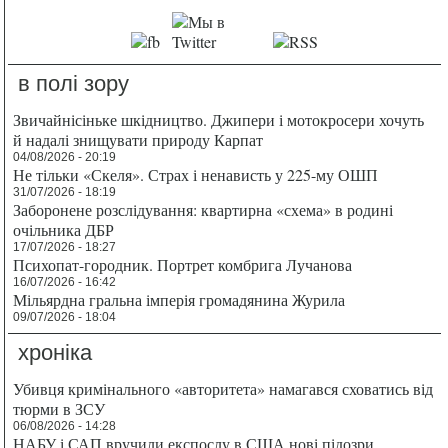
в полі зору
Звичайнісіньке шкідництво. Джипери і мотокросери хочуть
й надалі знищувати природу Карпат
04/08/2026 - 20:19
Не тільки «Скеля». Страх і ненависть у 225-му ОШП
31/07/2026 - 18:19
Заборонене розслідування: квартирна «схема» в родині
очільника ДБР
17/07/2026 - 18:27
Психопат-городник. Портрет комбрига Лучанова
16/07/2026 - 16:42
Мільярдна гральна імперія громадянина Журила
09/07/2026 - 18:04
хроніка
Убивця кримінального «авторитета» намагався сховатись від
тюрми в ЗСУ
06/08/2026 - 14:28
НАБУ і САП вручили експослу в США нові підозри