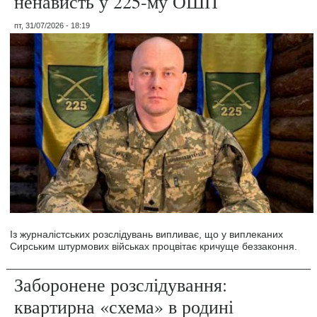
ненависть у 225-му ОШП
пт, 31/07/2026 - 18:19
Із журналістських розслідувань випливає, що у виплеканих
Сирським штурмових військах процвітає кричуще беззаконня.
Заборонене розслідування:
квартирна «схема» в родині