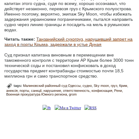
капитан этого судна, судя по всему, хорошо осознавал, что
действует незаконно, перевозя груз с Крымского полуострова.
Именно поэтому, вероятно, экипаж Sky Moon, чтобы избежать
задержания украинскими пограничниками, пытался направить
судно через линию границы и посадить на мель в румынских
водах.
Читать также:
Танзанийский сухогруз, нарушивший запрет на
заход в порты Крыма, задержали в устье Дуная
Суд признал капитана виновным в перемещении вне
таможенного контроля с территории АР Крым более 3000 тонн
технической соды и постановил конфисковать в доход
государства предмет контрабанды стоимостью почти 18,5
миллиона грн и само транспортное средство.
tags:
Малиновский районный суд Одессы
судно
Sky moon
груз
Крим
анексія
порты
санкції
нарушение
ответственность
конфискация
Рени
Военная прокуратура Южного региона
grom