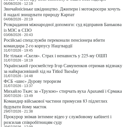
06/08/2026 - 12:19
Звичайнісіньке шкідництво. Джипери і мотокросери хочуть
й надалі знищувати природу Карпат
04/08/2026 - 20:19
Розкрадання міжнародної допомоги: суд відправив Банькова
із МЗС в СІЗО
03/08/2026 - 20:43
Російські спецслужби переконали пенсіонера вбити
командира 2-го корпусу Нацгвардії
31/07/2026 - 19:45
Не тільки «Скеля». Страх і ненависть у 225-му ОШП
31/07/2026 - 18:19
Український гросмейстер Ігор Самуненков отримав відзнаку
за найкрасивіший хід на Titled Tuesday
31/07/2026 - 14:48
ФСБ «шиє» Дурову тероризм
31/07/2026 - 13:37
Михайло Ткач: за «Трухою» стирчать вуха Арахамії і Єрмака
30/07/2026 - 13:49
Командир військової частини примусив 83 підлеглих
будувати йому маєток
29/07/2026 - 21:38
Прокурор знімав інтимне відео у службовому кабінеті і
розсилав співробітницям суду
29/07/2026 - 17:09