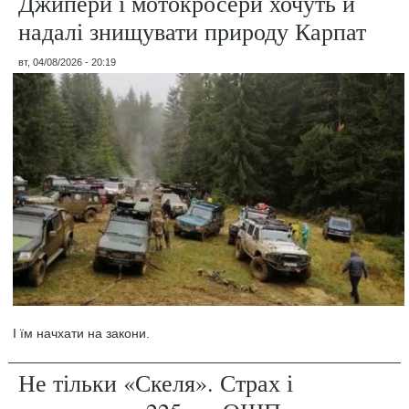
Джипери і мотокросери хочуть й
надалі знищувати природу Карпат
вт, 04/08/2026 - 20:19
І їм начхати на закони.
Не тільки «Скеля». Страх і