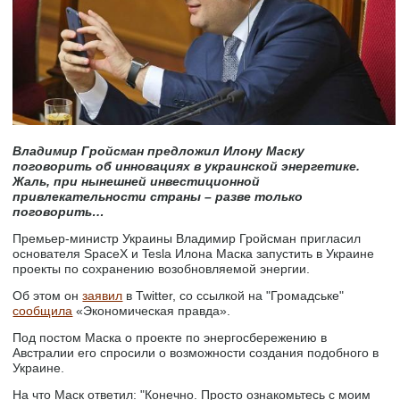
Владимир Гройсман предложил Илону Маску
поговорить об инновациях в украинской энергетике.
Жаль, при нынешней инвестиционной
привлекательности страны – разве только
поговорить…
Премьер-министр Украины Владимир Гройсман пригласил
основателя SpaceX и Tesla Илона Маска запустить в Украине
проекты по сохранению возобновляемой энергии.
Об этом он
заявил
в Twitter, со ссылкой на "Громадське"
сообщила
«Экономическая правда».
Под постом Маска о проекте по энергосбережению в
Австралии его спросили о возможности создания подобного в
Украине.
На что Маск ответил: "Конечно. Просто ознакомьтесь с моим