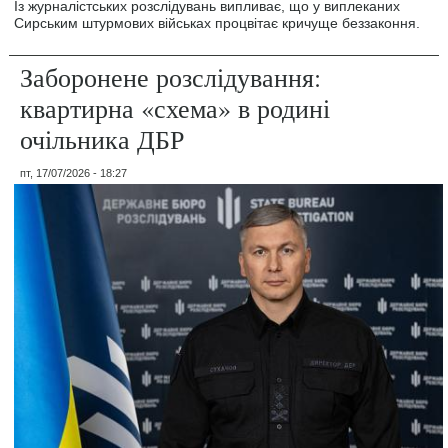
Із журналістських розслідувань випливає, що у виплеканих
Сирським штурмових військах процвітає кричуще беззаконня.
Заборонене розслідування:
квартирна «схема» в родині
очільника ДБР
пт, 17/07/2026 - 18:27