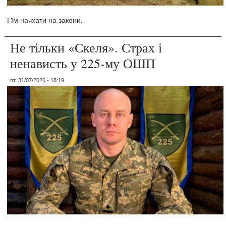
І їм начхати на закони.
Не тільки «Скеля». Страх і
ненависть у 225-му ОШП
пт, 31/07/2026 - 18:19