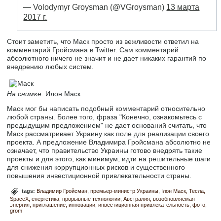
— Volodymyr Groysman (@VGroysman)
13 марта
2017 г.
Стоит заметить, что Маск просто из вежливости ответил на
комментарий Гройсмана в Twitter. Сам комментарий
абсолютного ничего не значит и не дает никаких гарантий по
внедрению любых систем.
На снимке:
Илон Маск
Маск мог бы написать подобный комментарий относительно
любой страны. Более того, фраза "Конечно, ознакомьтесь с
предыдущим предложением" не дает оснований считать, что
Маск рассматривает Украину как поле для реализации своего
проекта. А предложение Владимира Гройсмана абсолютно не
означает, что правительство Украины готово внедрять такие
проекты и для этого, как минимум, идти на решительные шаги
для снижения коррупционных рисков и существенного
повышения инвестиционной привлекательности страны.
tags:
Владимир Гройсман
премьер-министр Украины
Ілон Маск
Тесла
SpaceX
енергетика
прорывные технологии
Австралия
возобновляемая
энергия
приглашение
инновации
инвестиционная привлекательность
фото
grom