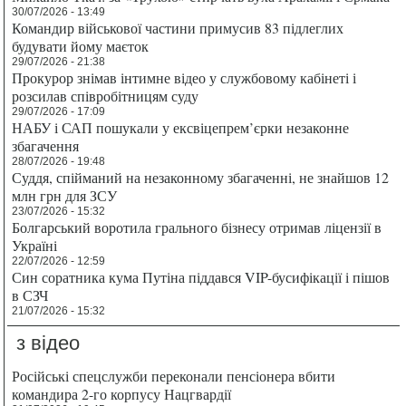
30/07/2026 - 13:49
Командир військової частини примусив 83 підлеглих
будувати йому маєток
29/07/2026 - 21:38
Прокурор знімав інтимне відео у службовому кабінеті і
розсилав співробітницям суду
29/07/2026 - 17:09
НАБУ і САП пошукали у ексвіцепрем’єрки незаконне
збагачення
28/07/2026 - 19:48
Суддя, спійманий на незаконному збагаченні, не знайшов 12
млн грн для ЗСУ
23/07/2026 - 15:32
Болгарський воротила грального бізнесу отримав ліцензії в
Україні
22/07/2026 - 12:59
Син соратника кума Путіна піддався VIP-бусифікації і пішов
в СЗЧ
21/07/2026 - 15:32
з відео
Російські спецслужби переконали пенсіонера вбити
командира 2-го корпусу Нацгвардії