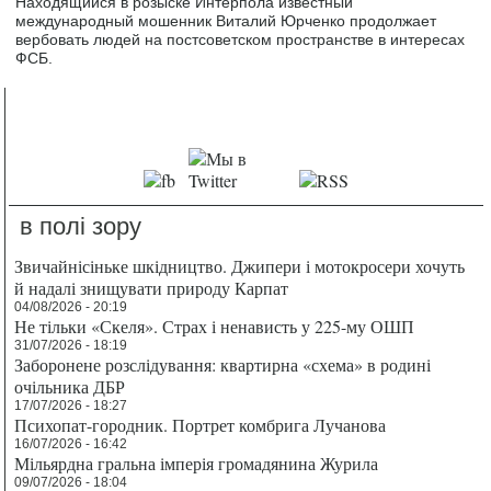
Находящийся в розыске Интерпола известный
международный мошенник Виталий Юрченко продолжает
вербовать людей на постсоветском пространстве в интересах
ФСБ.
в полі зору
Звичайнісіньке шкідництво. Джипери і мотокросери хочуть
й надалі знищувати природу Карпат
04/08/2026 - 20:19
Не тільки «Скеля». Страх і ненависть у 225-му ОШП
31/07/2026 - 18:19
Заборонене розслідування: квартирна «схема» в родині
очільника ДБР
17/07/2026 - 18:27
Психопат-городник. Портрет комбрига Лучанова
16/07/2026 - 16:42
Мільярдна гральна імперія громадянина Журила
09/07/2026 - 18:04