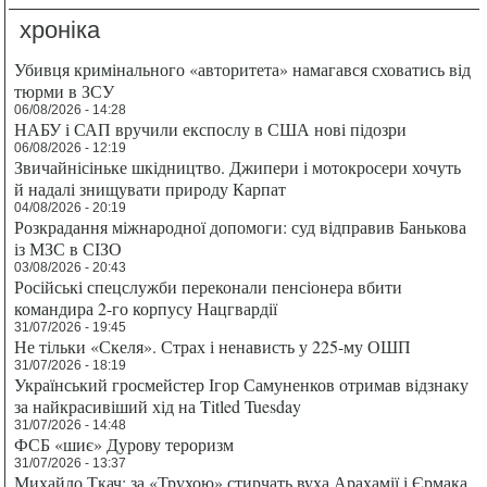
хроніка
Убивця кримінального «авторитета» намагався сховатись від
тюрми в ЗСУ
06/08/2026 - 14:28
НАБУ і САП вручили експослу в США нові підозри
06/08/2026 - 12:19
Звичайнісіньке шкідництво. Джипери і мотокросери хочуть
й надалі знищувати природу Карпат
04/08/2026 - 20:19
Розкрадання міжнародної допомоги: суд відправив Банькова
із МЗС в СІЗО
03/08/2026 - 20:43
Російські спецслужби переконали пенсіонера вбити
командира 2-го корпусу Нацгвардії
31/07/2026 - 19:45
Не тільки «Скеля». Страх і ненависть у 225-му ОШП
31/07/2026 - 18:19
Український гросмейстер Ігор Самуненков отримав відзнаку
за найкрасивіший хід на Titled Tuesday
31/07/2026 - 14:48
ФСБ «шиє» Дурову тероризм
31/07/2026 - 13:37
Михайло Ткач: за «Трухою» стирчать вуха Арахамії і Єрмака