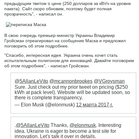
предыдущим твитом о цене (250 долларов за кВт/ч на уровне
пакета). Сайт скоро обновим, поэтому будет полная
прозрачность", - написал он.
В свою очередь премьер-министр Украины Владимир
Гройсман отреагировал на сообщение Маска и предложил
поговорить об этом подробнее.
"Спасибо, интересная идея. Украина очень хочет стать
испытательным полигоном для инноваций. Давайте поговорим
об этом подробнее", - написал Гройсман.
@5AllanLeVito
@mcannonbrookes
@VGroysman
Sure. Just check out my prior tweet on pricing ($250
kWh at pack level). Website will be updated soon, so
there is complete transparency.
— Elon Musk (@elonmusk)
12 марта 2017 г.
.
@5AllanLeVito
Thanks,
@elonmusk
. Interesting
idea. Ukraine is eager to become a test site for
innovation. Let's talk it over in details.