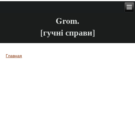
Grom.
[гучні справи]
Главная
Вы здесь