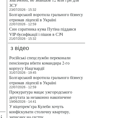
ЗСУ
23/07/2026 - 15:32
Болгарський воротила грального бізнесу
отримав ліцензії в Україні
22/07/2026 - 12:59
Син соратника кума Путіна піддався
VIP-бусифікації і пішов в СЗЧ
21/07/2026 - 15:32
з відео
Російські спецслужби переконали
пенсіонера вбити командира 2-го
корпусу Нацгвардії
31/07/2026 - 19:45
Болгарський воротила грального бізнесу
отримав ліцензії в Україні
22/07/2026 - 12:59
Прокуратура мацає ужгородського
депутата за незаконно накопичене
19/06/2026 - 14:41
У віцепрем’єра Кулеби хочуть
конфіскувати столичну квартиру,
і
записану на сестру