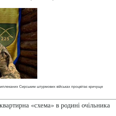
 виплеканих Сирським штурмових військах процвітає кричуще
квартирна «схема» в родині очільника