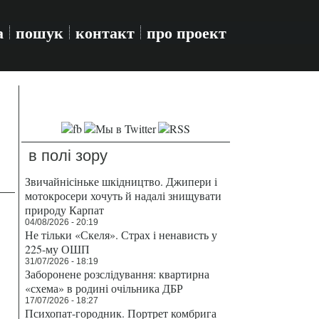
а
пошук
контакт
про проект
в полі зору
Звичайнісіньке шкідництво. Джипери і
мотокросери хочуть й надалі знищувати
природу Карпат
04/08/2026 - 20:19
Не тільки «Скеля». Страх і ненависть у
225-му ОШП
31/07/2026 - 18:19
Заборонене розслідування: квартирна
«схема» в родині очільника ДБР
17/07/2026 - 18:27
Психопат-городник. Портрет комбрига