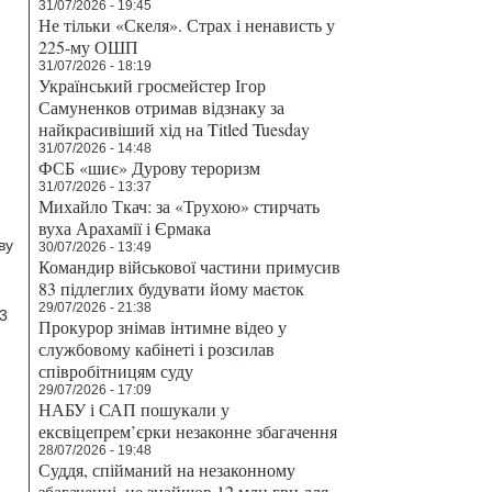
31/07/2026 - 19:45
Не тільки «Скеля». Страх і ненависть у
225-му ОШП
31/07/2026 - 18:19
Український гросмейстер Ігор
Самуненков отримав відзнаку за
найкрасивіший хід на Titled Tuesday
31/07/2026 - 14:48
ФСБ «шиє» Дурову тероризм
31/07/2026 - 13:37
Михайло Ткач: за «Трухою» стирчать
вуха Арахамії і Єрмака
ву
30/07/2026 - 13:49
Командир військової частини примусив
83 підлеглих будувати йому маєток
29/07/2026 - 21:38
 3
Прокурор знімав інтимне відео у
службовому кабінеті і розсилав
співробітницям суду
29/07/2026 - 17:09
НАБУ і САП пошукали у
ексвіцепрем’єрки незаконне збагачення
28/07/2026 - 19:48
Суддя, спійманий на незаконному
збагаченні, не знайшов 12 млн грн для