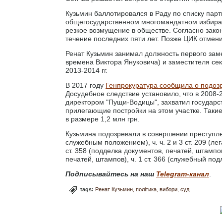
Кузьмин баллотировался в Раду по списку пар
общегосударственном многомандатном избират
резкое возмущение в обществе. Согласно закон
течение последних пяти лет. Позже ЦИК отмен
Ренат Кузьмин занимал должность первого заме
времена Виктора Януковича) и заместителя се
2013-2014 гг.
В 2017 году
Генпрокуратура сообщила о подоз
Досудебное следствие установило, что в 2008-
директором "Пущи-Водицы", захватил государс
прилегающие постройки на этом участке. Таки
в размере 1,2 млн грн.
Кузьмина подозревали в совершении преступлен
служебным положением), ч. ч. 2 и 3 ст. 209 (л
ст. 358 (подделка документов, печатей, штамп
печатей, штампов), ч. 1 ст. 366 (служебный под
Подписывайтесь на наш
Telegram-канал
.
tags:
Ренат Кузьмин
політика
вибори
суд