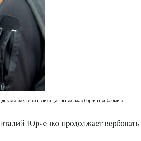
леглим викрасти і вбити цивільних, мав борги і проблеми з
италий Юрченко продолжает вербовать