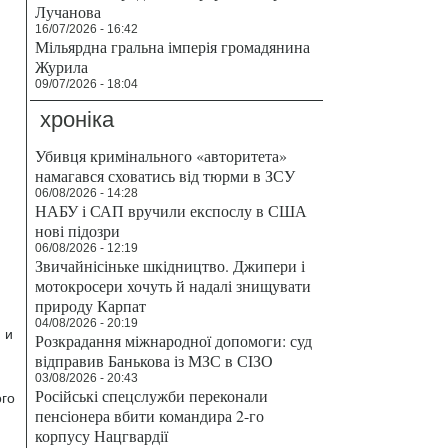
Лучанова
16/07/2026 - 16:42
Мільярдна гральна імперія громадянина
Журила
09/07/2026 - 18:04
хроніка
Убивця кримінального «авторитета»
намагався сховатись від тюрми в ЗСУ
06/08/2026 - 14:28
НАБУ і САП вручили експослу в США
нові підозри
06/08/2026 - 12:19
Звичайнісіньке шкідництво. Джипери і
мотокросери хочуть й надалі знищувати
природу Карпат
04/08/2026 - 20:19
 и
Розкрадання міжнародної допомоги: суд
відправив Банькова із МЗС в СІЗО
03/08/2026 - 20:43
Російські спецслужби переконали
ого
пенсіонера вбити командира 2-го
корпусу Нацгвардії