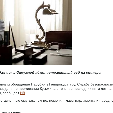
ал иск в Окружной административный суд на спикера
авным обращение Парубия в Генпрокуратуру, Службу безопасности
сведения о проживании Кузьмина в течение последних пяти лет на
ы, сообщает
НВ
.
ставленные ему законом полномочия главы парламента и народн
тва по делу.