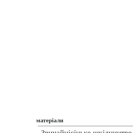
матеріали
Звичайнісіньке шкідництво