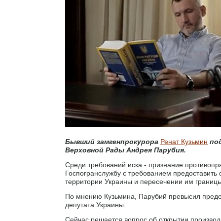
Бывший замгенпрокурора
Ренат Кузьмин
под
Верховной Рады Андрея Парубия.
Среди требований иска - признание противопр
Госпогранслужбу с требованием предоставить 
территории Украины и пересечении им границ
По мнению Кузьмина, Парубий превысил предо
депутата Украины.
Сейчас решается вопрос об открытии производс