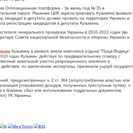
тии Оппозиционная платформа - За жизнь под № 35 в
ельном округе. Решение ЦИК зарегистрировать Кузьмина вызвало
у, кандидат в депутаты должен прожить на территории Украины в
ила регистрацию кандидатом в депутаты Кузьмина.
стителя генерального прокурора Украины в 2010-2013 годах (во
кретаря Совета национальной безопасности и обороны Украины в
рении
Кузьмину в захвате земли комплекса отдыха "Пуща-Водица".
2010 годах Кузьмин, действуя по предварительному сговору с
твенный земельный участок рекреационного значения и
е действия, по заключению экспертизы, причинили ущерб государст
ий, предусмотренных ч. 2 ст. 364 (злоупотребление властью или
егализация (отмывание) доходов, полученных преступным путем), ч.
ов и бланков, сбыт или использование поддельных документов,
лог) УК Украины.